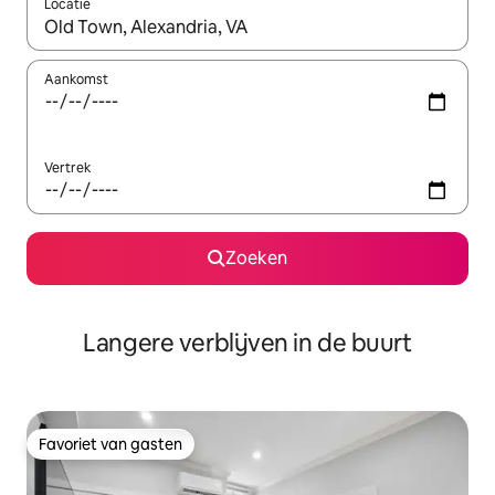
Locatie
Wanneer er resultaten beschikbaar zijn, maak je een keuze met 
Aankomst
Vertrek
Zoeken
Langere verblijven in de buurt
Favoriet van gasten
Favoriet van gasten