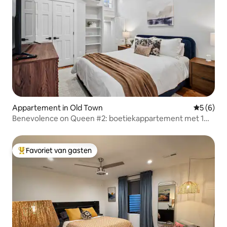
Appartement in Old Town
Gemiddeld
5 (6)
Benevolence on Queen #2: boetiekappartement met 1
slaapkamer in de buurt van King St
Favoriet van gasten
Topfavoriet van gasten