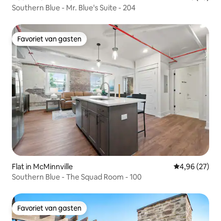
Southern Blue - Mr. Blue's Suite - 204
Favoriet van gasten
Favoriet van gasten
Flat in McMinnville
Gemiddelde be
4,96 (27)
Southern Blue - The Squad Room - 100
Favoriet van gasten
Favoriet van gasten