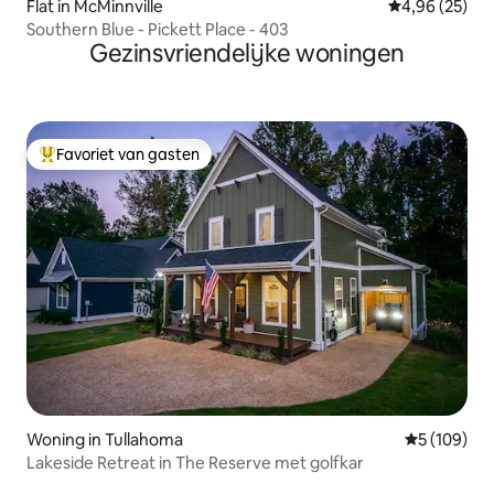
Flat in McMinnville
Gemiddelde be
4,96 (25)
Southern Blue - Pickett Place - 403
Gezinsvriendelijke woningen
Favoriet van gasten
Topfavoriet van gasten
Woning in Tullahoma
Gemiddelde 
5 (109)
Lakeside Retreat in The Reserve met golfkar