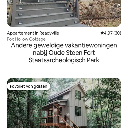
Appartement in Readyville
Gemiddelde be
4,97 (30)
Fox Hollow Cottage
Andere geweldige vakantiewoningen
nabij Oude Steen Fort
Staatsarcheologisch Park
Favoriet van gasten
Favoriet van gasten