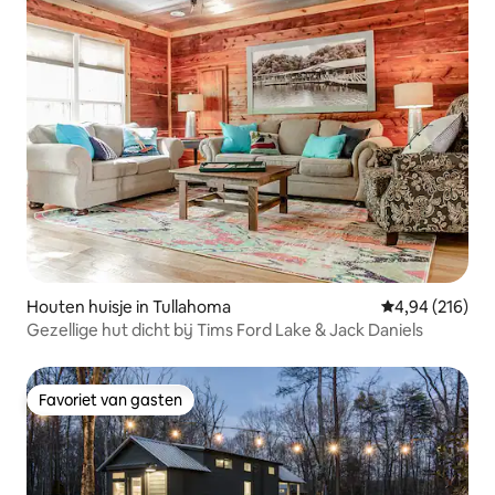
Houten huisje in Tullahoma
Gemiddelde beo
4,94 (216)
Gezellige hut dicht bij Tims Ford Lake & Jack Daniels
Favoriet van gasten
Favoriet van gasten