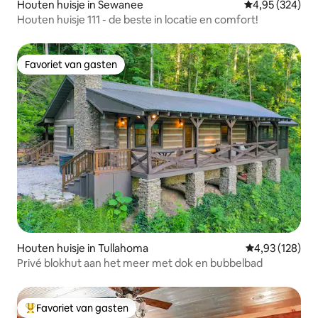
Houten huisje in Sewanee
Gemiddelde beo
4,95 (324)
Houten huisje 111 - de beste in locatie en comfort!
Favoriet van gasten
Favoriet van gasten
Houten huisje in Tullahoma
Gemiddelde beo
4,93 (128)
Privé blokhut aan het meer met dok en bubbelbad
Favoriet van gasten
Topfavoriet van gasten