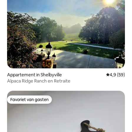
Appartement in Shelbyville
Gemiddelde b
4,9 (59)
Alpaca Ridge Ranch en Retraite
Favoriet van gasten
Favoriet van gasten