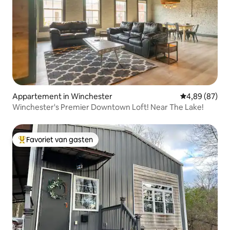
Appartement in Winchester
Gemiddelde be
4,89 (87)
Winchester's Premier Downtown Loft! Near The Lake!
Favoriet van gasten
Topfavoriet van gasten