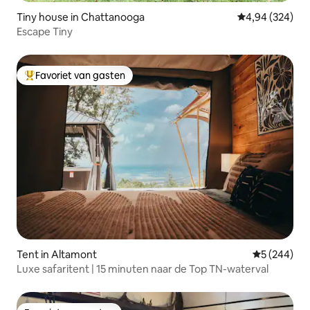
Tiny house in Chattanooga
Gemiddelde beo
4,94 (324)
Escape Tiny
Favoriet van gasten
Topfavoriet van gasten
Tent in Altamont
Gemiddelde 
5 (244)
Luxe safaritent | 15 minuten naar de Top TN-waterval