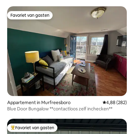
Favoriet van gasten
Favoriet van gasten
Appartement in Murfreesboro
Gemiddelde beo
4,88 (282)
Blue Door Bungalow **contactloos zelf inchecken**
Favoriet van gasten
Topfavoriet van gasten