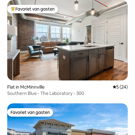
Favoriet van gasten
Topfavoriet van gasten
Flat in McMinnville
Gemiddelde
5 (24)
Southern Blue - The Laboratory - 300
Favoriet van gasten
Favoriet van gasten