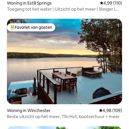
Woning in Estill Springs
Gemiddelde beo
4,99 (110)
Toegang tot het water | Uitzicht op het meer | Steiger |
Pooltafel
Favoriet van gasten
Topfavoriet van gasten
Woning in Winchester
Gemiddelde beo
4,98 (109)
Beste uitzicht op het meer, TIki Hut, bootverhuur + meer