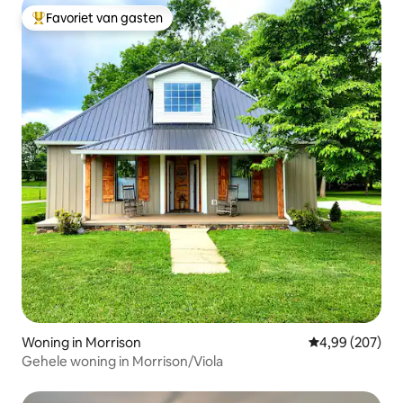
Favoriet van gasten
Topfavoriet van gasten
Woning in Morrison
Gemiddelde beo
4,99 (207)
Gehele woning in Morrison/Viola