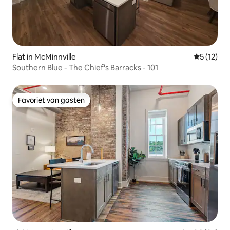
Flat in McMinnville
Gemiddeld
5 (12)
Southern Blue - The Chief's Barracks - 101
Favoriet van gasten
Favoriet van gasten