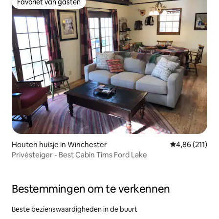
Favoriet van gasten
Favoriet van gasten
Houten huisje in Winchester
Gemiddelde beo
4,86 (211)
Privésteiger - Best Cabin Tims Ford Lake
Bestemmingen om te verkennen
Beste bezienswaardigheden in de buurt