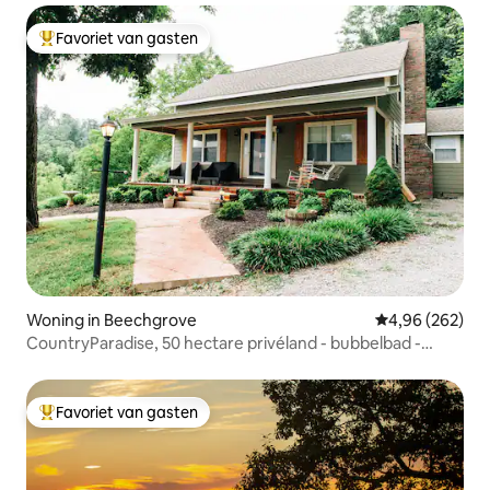
Favoriet van gasten
Topfavoriet van gasten
Woning in Beechgrove
Gemiddelde beo
4,96 (262)
CountryParadise, 50 hectare privéland - bubbelbad -
vuurplaats
Favoriet van gasten
Topfavoriet van gasten