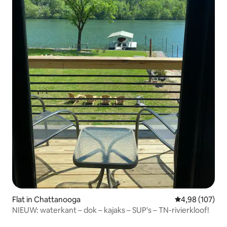
Flat in Chattanooga
Gemiddelde beo
4,98 (107)
NIEUW: waterkant – dok – kajaks – SUP's – TN-rivierkloof!