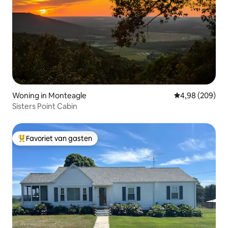
Woning in Monteagle
Gemiddelde beo
4,98 (209)
Sisters Point Cabin
Favoriet van gasten
Topfavoriet van gasten