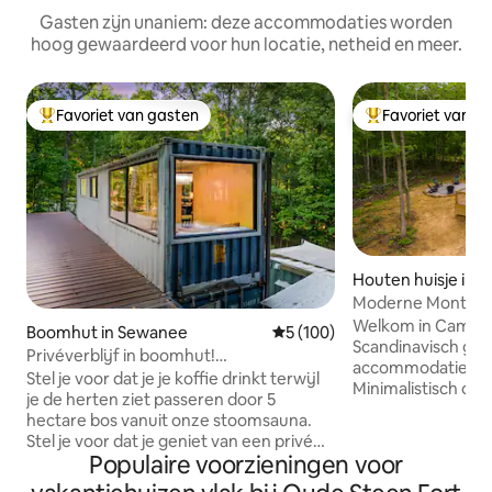
Gasten zijn unaniem: deze accommodaties worden
hoog gewaardeerd voor hun locatie, netheid en meer.
Favoriet van gasten
Favoriet van g
Topfavoriet van gasten
Topfavoriet van 
Houten huisje in 
Moderne Monteag
bubbelbad
Welkom in Camp 
Boomhut in Sewanee
Gemiddelde beoordeling van 
5 (100)
Scandinavisch geï
Privéverblijf in boomhut!
accommodatie in 
Sauna|Bubbelbad|Zwembad
Stel je voor dat je je koffie drinkt terwijl
Minimalistisch on
je de herten ziet passeren door 5
elegant, met de p
hectare bos vanuit onze stoomsauna.
op enkele minuten
Stel je voor dat je geniet van een privé
Gizzard-wandelpa
Populaire voorzieningen voor
gemarkeerd pad op het terrein of
Ontspan in de hot
springt in je auto om een pad van 9 mijl,