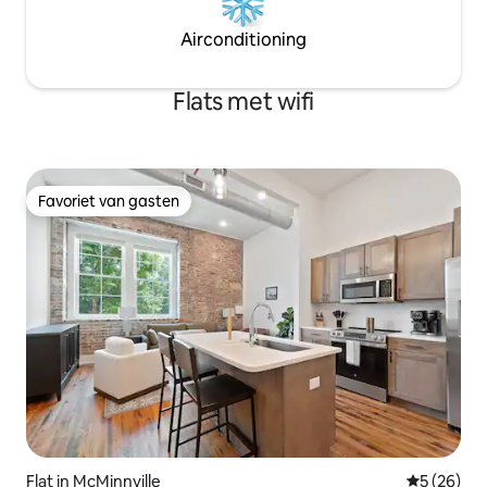
Airconditioning
Flats met wifi
Favoriet van gasten
Favoriet van gasten
Flat in McMinnville
Gemiddelde
5 (26)