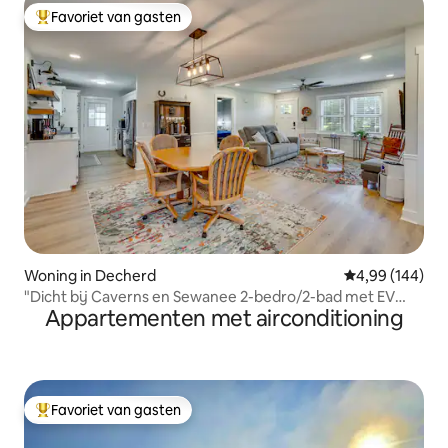
Favoriet van gasten
Topfavoriet van gasten
Woning in Decherd
Gemiddelde beo
4,99 (144)
"Dicht bij Caverns en Sewanee 2-bedro/2-bad met EV
Appartementen met airconditioning
char
Favoriet van gasten
Topfavoriet van gasten