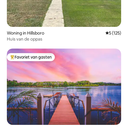
Woning in Hillsboro
Gemiddelde 
5 (125)
Huis van de oppas
Favoriet van gasten
Topfavoriet van gasten