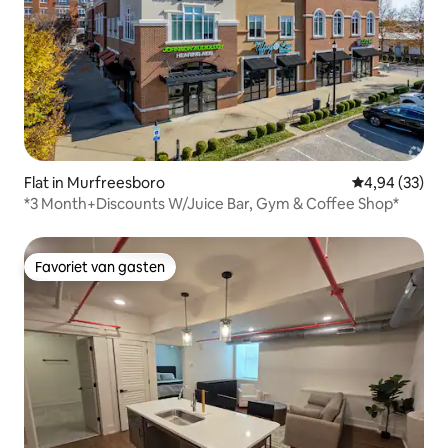
Flat in Murfreesboro
Gemiddelde be
4,94 (33)
*3 Month+Discounts W/Juice Bar, Gym & Coffee Shop*
Favoriet van gasten
Favoriet van gasten