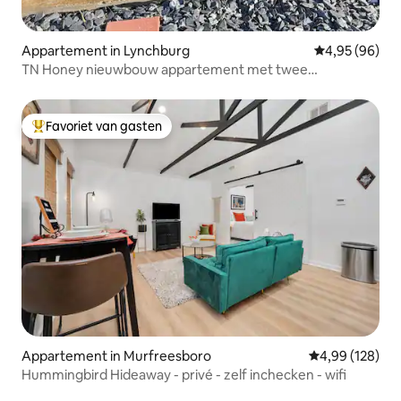
Appartement in Lynchburg
Gemiddelde be
4,95 (96)
TN Honey nieuwbouw appartement met twee
slaapkamers
Favoriet van gasten
Topfavoriet van gasten
Appartement in Murfreesboro
Gemiddelde beo
4,99 (128)
Hummingbird Hideaway - privé - zelf inchecken - wifi