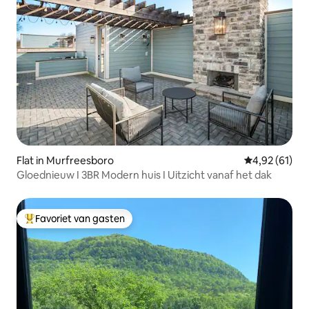
Flat in Murfreesboro
Gemiddelde be
4,92 (61)
Gloednieuw I 3BR Modern huis I Uitzicht vanaf het dak
Favoriet van gasten
Topfavoriet van gasten