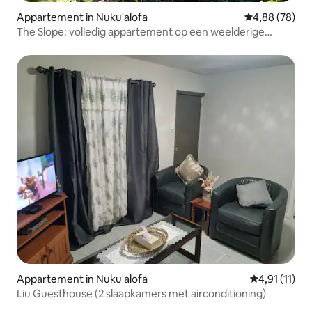
Appartement in Nuku'alofa
Gemiddelde be
4,88 (78)
The Slope: volledig appartement op een weelderige
afgelegen plek
Appartement in Nuku'alofa
Gemiddelde b
4,91 (11)
Liu Guesthouse (2 slaapkamers met airconditioning)