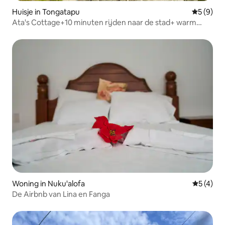
Huisje in Tongatapu
Gemiddeld
5 (9)
Ata's Cottage+10 minuten rijden naar de stad+ warm
water
Woning in Nuku'alofa
Gemiddeld
5 (4)
De Airbnb van Lina en Fanga