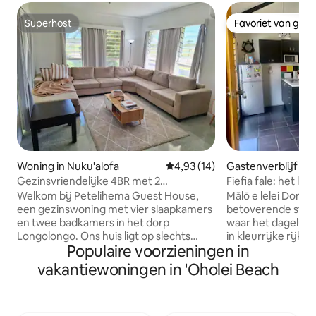
Superhost
Favoriet van gas
Superhost
Favoriet van gas
Woning in Nuku'alofa
Gemiddelde beoordeling van 4,
4,93 (14)
Gastenverblijf in 
Gezinsvriendelijke 4BR met 2
Fiefia fale: het le
badkamers
Longolongo
Welkom bij Petelihema Guest House,
Mālō e lelei Dompel
een gezinswoning met vier slaapkamers
betoverende sfeer
en twee badkamers in het dorp
waar het dagelijk
Longolongo. Ons huis ligt op slechts
in kleurrijke rijk
Populaire voorzieningen in
enkele minuten van Nuku'alofa en het
melodieën van het
Teufaiva Stadium en biedt de perfecte
oefenen, hun har
vakantiewoningen in 'Oholei Beach
mix van comfort en lokale charme.
de lucht. Deze le
Ontspan in de woonkamer met
nodigt uit om een l
airconditioning, kook maaltijden op het
omarmen die onts