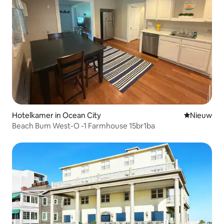
Hotelkamer in Ocean City
Nieuwe ac
Nieuw
Beach Bum West-O -1 Farmhouse 15br1ba