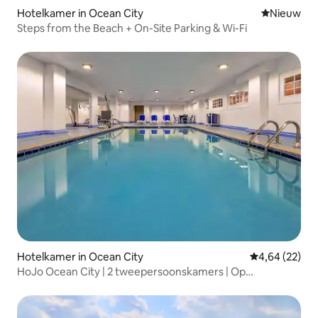
Hotelkamer in Ocean City
Nieuwe ac
Nieuw
Steps from the Beach + On-Site Parking & Wi-Fi
Hotelkamer in Ocean City
Gemiddelde be
4,64 (22)
HoJo Ocean City | 2 tweepersoonskamers | Op
loopafstand van het strand