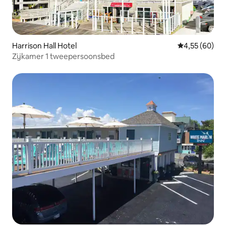
Harrison Hall Hotel
Gemiddelde be
4,55 (60)
Zijkamer 1 tweepersoonsbed