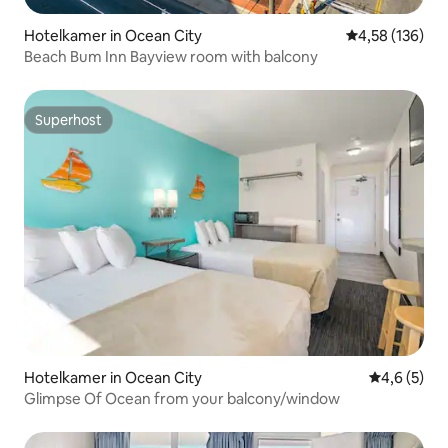
Hotelkamer in Ocean City
Gemiddelde beo
4,58 (136)
Beach Bum Inn Bayview room with balcony
Superhost
Superhost
Hotelkamer in Ocean City
Gemiddelde 
4,6 (5)
Glimpse Of Ocean from your balcony/window