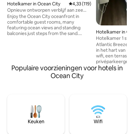
Hotelkamer in Ocean City
Gemiddelde beoordeling van 4,3
4,33 (119)
Opnieuw ontworpen verblijf aan zee
met strandbar en meer
Enjoy the Ocean City oceanfront in
comfortable guest rooms, many
featuring ocean views and standing
Hotelkamer in Oce
balconies just steps from the sand.
Hotelkamer 1 stra
Premium amenities include mini-
strand!
Atlantic Breeze M
refrigerators, coffee makers, and in-
in het hart van Oc
room safes. Relax with access to the
wifi, een terras en
outdoor pool, complimentary bicycles,
privéparkeergeleg
and family-friendly activities. Effortless
Populaire voorzieningen voor hotels in
enkele ogenblikke
beachside living awaits for a truly
Boardwalk, Ripley's
memorable stay. Please note, during the
Ocean City
Ocean City Harbor,
peak season there is a $21.00 parking
plek om te verken
fee per day which will be charged at the
voorzien van een f
property.
airconditioning e
en sommige hebbe
van een maaltijd 
restaurant.
Keuken
Wifi