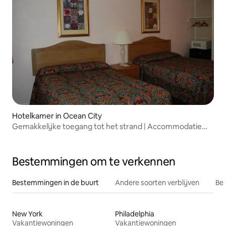
Hotelkamer in Ocean City
Gemakkelijke toegang tot het strand | Accommodatie
aan het strand met uitzicht op zee
Bestemmingen om te verkennen
Bestemmingen in de buurt
Andere soorten verblijven
Bes
New York
Philadelphia
Vakantiewoningen
Vakantiewoningen