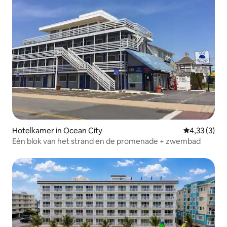
Hotelkamer in Ocean City
Gemiddelde b
4,33 (3)
Eén blok van het strand en de promenade + zwembad