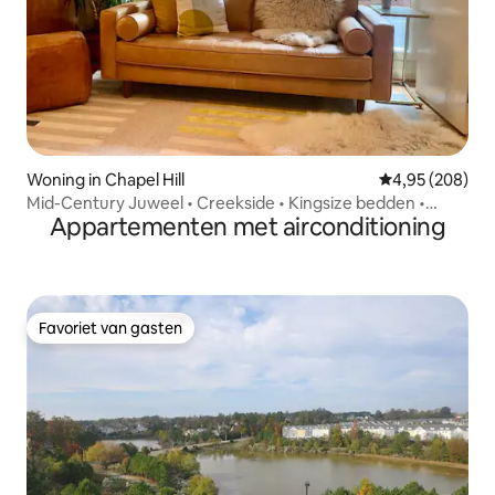
Woning in Chapel Hill
Gemiddelde beo
4,95 (208)
Mid-Century Juweel • Creekside • Kingsize bedden •
Appartementen met airconditioning
Dicht bij UNC
Favoriet van gasten
Favoriet van gasten