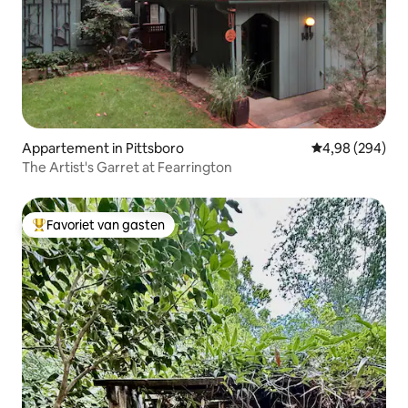
Appartement in Pittsboro
Gemiddelde beo
4,98 (294)
The Artist's Garret at Fearrington
Favoriet van gasten
Topfavoriet van gasten