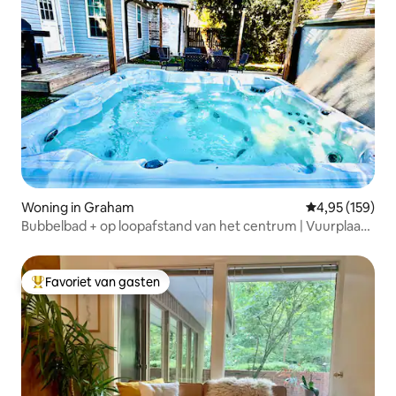
Woning in Graham
Gemiddelde beo
4,95 (159)
Bubbelbad + op loopafstand van het centrum | Vuurplaats
| Spelletjestafel
Favoriet van gasten
Topfavoriet van gasten