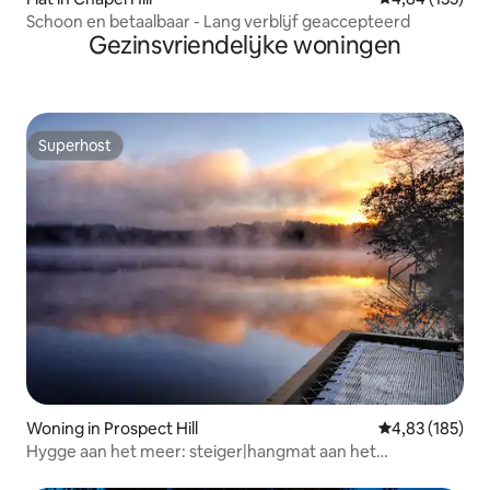
Schoon en betaalbaar - Lang verblijf geaccepteerd
Gezinsvriendelijke woningen
Superhost
Superhost
Woning in Prospect Hill
Gemiddelde beo
4,83 (185)
Hygge aan het meer: steiger|hangmat aan het
water|veranda met hor