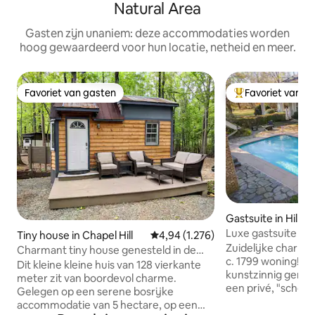
Natural Area
Gasten zijn unaniem: deze accommodaties worden
hoog gewaardeerd voor hun locatie, netheid en meer.
Favoriet van gasten
Favoriet van g
Favoriet van gasten
Topfavoriet van 
Gastsuite in Hills
Luxe gastsuite m
Tiny house in Chapel Hill
Gemiddelde beoordeling van 4,94 
4,94 (1.276)
(historisch, centr
Zuidelijke charme 
Charmant tiny house genesteld in de
c. 1799 woning! D
bomen
Dit kleine kleine huis van 128 vierkante
kunstzinnig geres
meter zit van boordevol charme.
een privé, "schoon
Gelegen op een serene bosrijke
grenzend aan een 
accommodatie van 5 hectare, op een
landgoed. Je zult genieten van een