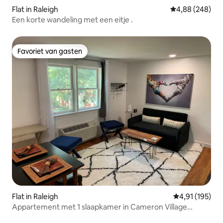
Flat in Raleigh
Gemiddelde beo
4,88 (248)
Een korte wandeling met een eitje .
Favoriet van gasten
Favoriet van gasten
Flat in Raleigh
Gemiddelde beo
4,91 (195)
Appartement met 1 slaapkamer in Cameron Village
*Huisdiervriendelijk*