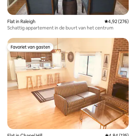
Flat in Raleigh
Gemiddelde beo
4,92 (276)
Schattig appartement in de buurt van het centrum
Favoriet van gasten
Favoriet van gasten
Flat in Chapel Hill
Gemiddelde beo
4,84 (135)