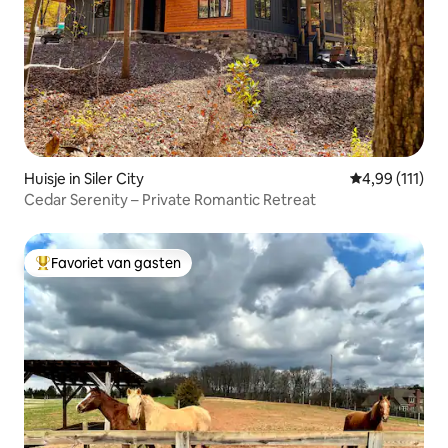
Huisje in Siler City
Gemiddelde be
4,99 (111)
Cedar Serenity – Private Romantic Retreat
Favoriet van gasten
Topfavoriet van gasten