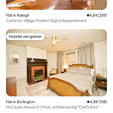
Flat in Raleigh
Gemiddelde beo
4,84 (259)
Cameron Village Modern Stijlvol Appartement
Favoriet van gasten
Favoriet van gasten
Flat in Burlington
Gemiddelde beo
4,98 (108)
McCauley House D | Privé, schilderachtig *Chefs Kiss*