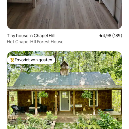
Tiny house in Chapel Hill
Gemiddelde beo
4,98 (189)
Het Chapel Hill Forest House
Favoriet van gasten
Topfavoriet van gasten