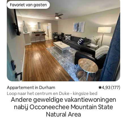
Favoriet van gasten
Favoriet van gasten
Appartement in Durham
Gemiddelde beo
4,93 (177)
Loop naar het centrum en Duke - kingsize bed
Andere geweldige vakantiewoningen
nabij Occoneechee Mountain State
Natural Area