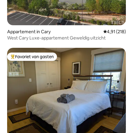
Appartement in Cary
Gemiddelde beo
4,91 (218)
West Cary Luxe-appartement Geweldig uitzicht
Favoriet van gasten
Topfavoriet van gasten