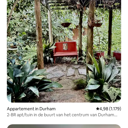
Appartement in Durham
Gemiddelde beoo
4,98 (1.179)
2-BR apt/tuin in de buurt van het centrum van Durham
arts & eats