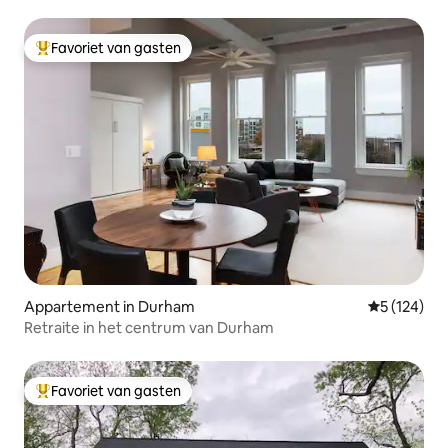
Favoriet van gasten
Topfavoriet van gasten
Appartement in Durham
Gemiddelde 
5 (124)
Retraite in het centrum van Durham
Favoriet van gasten
Topfavoriet van gasten