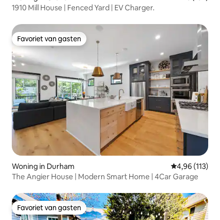
1910 Mill House | Fenced Yard | EV Charger.
Favoriet van gasten
Favoriet van gasten
Woning in Durham
Gemiddelde beo
4,96 (113)
The Angier House | Modern Smart Home | 4Car Garage
Favoriet van gasten
Favoriet van gasten