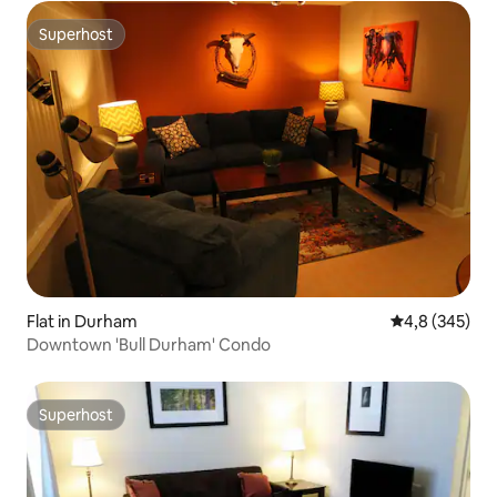
Superhost
Superhost
Flat in Durham
Gemiddelde be
4,8 (345)
Downtown 'Bull Durham' Condo
Superhost
Superhost