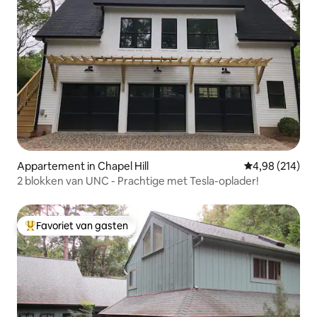
Appartement in Chapel Hill
Gemiddelde beo
4,98 (214)
2 blokken van UNC - Prachtige met Tesla-oplader!
Favoriet van gasten
Topfavoriet van gasten