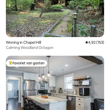
Woning in Chapel Hill
Gemiddelde beo
4,92 (153)
Calming Woodland Octagon
Favoriet van gasten
Topfavoriet van gasten