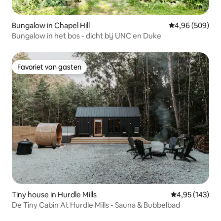
Bungalow in Chapel Hill
Gemiddelde beo
4,96 (509)
Bungalow in het bos - dicht bij UNC en Duke
Favoriet van gasten
Favoriet van gasten
Tiny house in Hurdle Mills
Gemiddelde beo
4,95 (143)
De Tiny Cabin At Hurdle Mills - Sauna & Bubbelbad