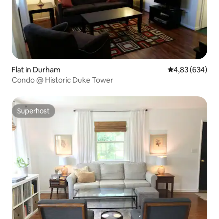
Flat in Durham
Gemiddelde beo
4,83 (634)
Condo @ Historic Duke Tower
Superhost
Superhost