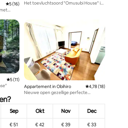
Het toevluchtsoord "Omusubi House" in
ecensies
Gemiddelde beoordeling van 5 op 5, 16 recensies
5 (16)
Obihiro, Tokachi. Ruime, volledig
 met
verhuurde woning. Huisdieren
toegestaan.
Gemiddelde beoordeling van 5 op 5, 11 recensies
5 (11)
se"
ecensies
Appartement in Obihiro
Gemiddelde beoordeli
4,78 (18)
Nieuwe open gezellige perfecte
ken?
kamer35㎡エアコン完備
Sep
Okt
Nov
Dec
€ 51
€ 42
€ 39
€ 33