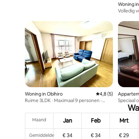
Woning in
Volledig 
(zomer) | 
iedereen,
Woning in Obihiro
Gemiddelde beoordel
4,8 (5)
Apparteme
Ruime 3LDK · Maximaal 9 personen ·
Speciaal 
Wat
Airconditioning · Verwarming · Gratis
met de tr
parkeerplaats voor 3 auto's 120 m² 15
locatie! G
minuten met de auto naar station
woonkame
Maand
Jan
Feb
Mrt
Obihiro
36 m², vo
€ 34
€ 34
€ 29
Gemiddelde