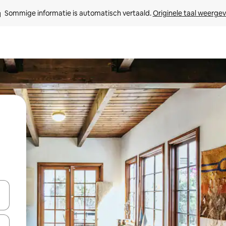
Sommige informatie is automatisch vertaald. 
Originele taal weerge
een keuze met je de pijltjestoetsen omhoog en omlaag, óf door te tikk