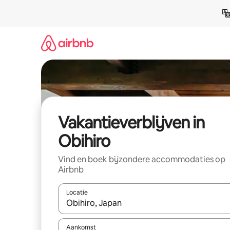
Ga
direct
naar
inhoud
Vakantieverblijven in
Obihiro
Vind en boek bijzondere accommodaties op
Airbnb
Locatie
Wanneer er resultaten beschikbaar zijn, maak je 
Aankomst