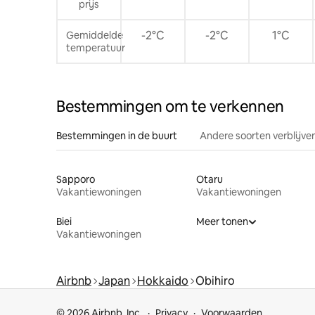
prijs
-2°C
-2°C
1°C
Gemiddelde
temperatuur
Bestemmingen om te verkennen
Bestemmingen in de buurt
Andere soorten verblijve
Sapporo
Otaru
Vakantiewoningen
Vakantiewoningen
Biei
Meer tonen
Vakantiewoningen
Airbnb
Japan
Hokkaido
Obihiro
© 2026 Airbnb, Inc.
Privacy
Voorwaarden