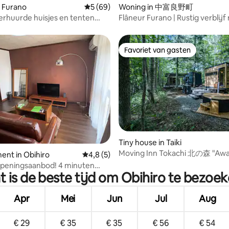
 Furano
Gemiddelde beoordeling van 5 op 5, 69 r
5 (69)
Woning in 中富良野町
verhuurde huisjes en tenten
Flâneur Furano | Rustig verblijf
BBQ/switch/films | Plezier voor
uitzicht op de bergen
 van baby's tot grootouders
Favoriet van gasten
Favoriet van gasten
Tiny house in Taiki
Moving Inn Tokachi 北の森 "Awa
ing van 4,8 op 5, 5 recensies
nt in Obihiro
Gemiddelde beoordeling van 4,8 op 5, 5 r
4,8 (5)
openingsaanbod! 4 minuten
 is de beste tijd om Obihiro te bezoe
ein naar het station! Gunstige
ratis parkeerplaats, ruime
r, eetkamer en woonkamer,
Apr
Mei
Jun
Jul
Aug
orzien van airconditioning
€ 29
€ 35
€ 35
€ 56
€ 54