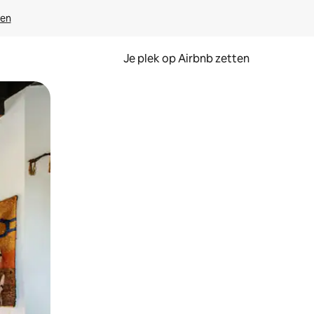
ven
Je plek op Airbnb zetten
en of swipen.