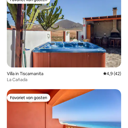
Favoriet van gasten
Villa in Tiscamanita
Gemiddelde b
4,9 (42)
La Cañada
Favoriet van gasten
Favoriet van gasten