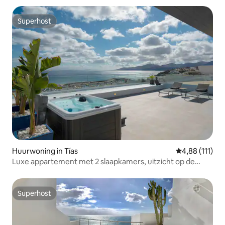
Superhost
Superhost
Huurwoning in Tías
Gemiddelde be
4,88 (111)
Luxe appartement met 2 slaapkamers, uitzicht op de
oceaan en jacuzzi, luxe...
Superhost
Superhost