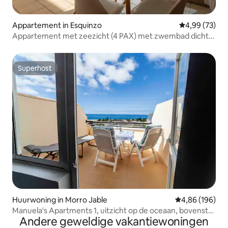
Appartement in Esquinzo
Gemiddelde be
4,99 (73)
Appartement met zeezicht (4 PAX) met zwembad dicht
bij het strand
Superhost
Superhost
Huurwoning in Morro Jable
Gemiddelde beo
4,86 (196)
Manuela's Apartments 1, uitzicht op de oceaan, bovenste
Andere geweldige vakantiewoningen
verdieping...