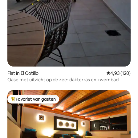
Flat in El Cotillo
Gemiddelde beo
4,93 (120)
Oase met uitzicht op de zee: dakterras en zwembad
Favoriet van gasten
Topfavoriet van gasten