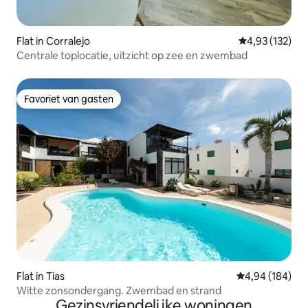
Flat in Corralejo
Gemiddelde beo
4,93 (132)
Centrale toplocatie, uitzicht op zee en zwembad
Favoriet van gasten
Favoriet van gasten
Flat in Tías
Gemiddelde beo
4,94 (184)
Witte zonsondergang. Zwembad en strand
Gezinsvriendelijke woningen