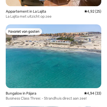
Appartement in La Lajita
Gemiddelde be
4,92 (25)
La Lajita met uitzicht op zee
Favoriet van gasten
Favoriet van gasten
Bungalow in Pájara
Gemiddelde be
4,94 (33)
Business Class Three: - Strandhuis direct aan zee!