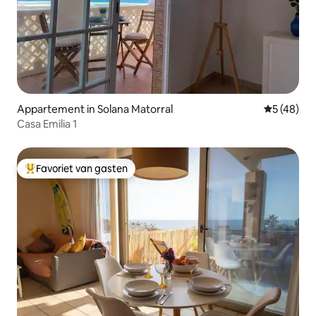
Appartement in Solana Matorral
Gemiddelde
5 (48)
Casa Emilia 1
Favoriet van gasten
Topfavoriet van gasten