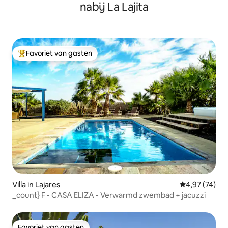
nabij La Lajita
Favoriet van gasten
Topfavoriet van gasten
Villa in Lajares
Gemiddelde be
4,97 (74)
_count} F - CASA ELIZA - Verwarmd zwembad + jacuzzi
Favoriet van gasten