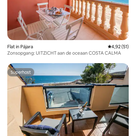
Flat in Pájara
Gemiddelde be
4,92 (51)
Zonsopgang: UITZICHT aan de oceaan COSTA CALMA
Superhost
Superhost