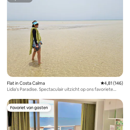
Superhost
Flat in Costa Calma
Gemiddelde beo
4,81 (146)
Lidia's Paradise. Spectaculair uitzicht op ons favoriete
strand.
Favoriet van gasten
Favoriet van gasten