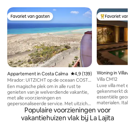
Favoriet van gasten
Favoriet van g
Favoriet van gasten
Topfavoriet van 
Woning in Villaver
Appartement in Costa Calma
Gemiddelde beoordeling van 4,
4,9 (139)
Villa CM12
Mirador: UITZICHT op de oceaan COSTA
Luxe villa met excl
CALMA - WIFI
Een magische plek om in alle rust te
gekenmerkt door 
genieten van je welverdiende vakantie,
essentiële geomet
met alle voorzieningen en
materialen. Italia
gepersonaliseerde service. Met uitzicht
hoogwaardige afw
Populaire voorzieningen voor
op de oceaan, met een adembenemend
elegante ruimtes. Kamerhoge ramen
panorama en een ongelooflijk zicht op
vakantiehuizen vlak bij La Lajita
bieden een onbel
het beroemde Playa de Sotavento, in
Atlantische Oceaa
het zuiden van Fuerteventura, in Costa
waardoor de inter
Calma, waar je de zon en de maan uit de