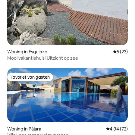
Woning in Esquinzo
Gemiddelde
5 (23)
Mooi vakantiehuis| Uitzicht op zee
Favoriet van gasten
Favoriet van gasten
Woning in Pájara
Gemiddelde be
4,94 (72)