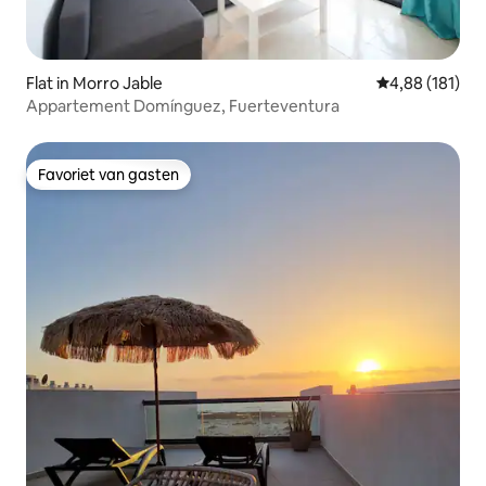
Flat in Morro Jable
Gemiddelde beo
4,88 (181)
Appartement Domínguez, Fuerteventura
Favoriet van gasten
Favoriet van gasten