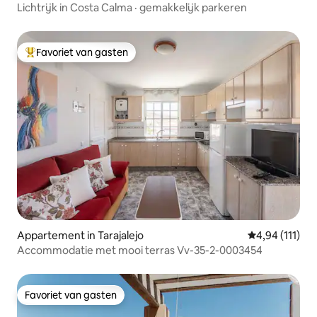
Lichtrijk in Costa Calma · gemakkelijk parkeren
Favoriet van gasten
Topfavoriet van gasten
Appartement in Tarajalejo
Gemiddelde be
4,94 (111)
Accommodatie met mooi terras Vv-35-2-0003454
Favoriet van gasten
Favoriet van gasten