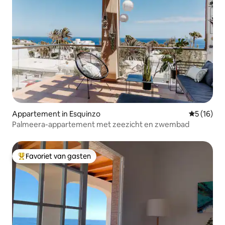
Appartement in Esquinzo
Gemiddelde
5 (16)
Palmeera-appartement met zeezicht en zwembad
Favoriet van gasten
Topfavoriet van gasten