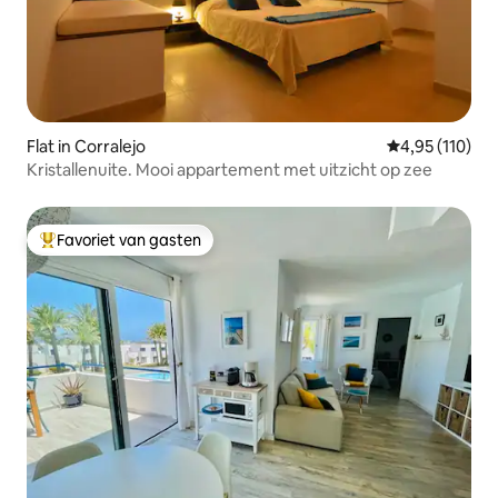
Flat in Corralejo
Gemiddelde beo
4,95 (110)
Kristallenuite. Mooi appartement met uitzicht op zee
Favoriet van gasten
Topfavoriet van gasten