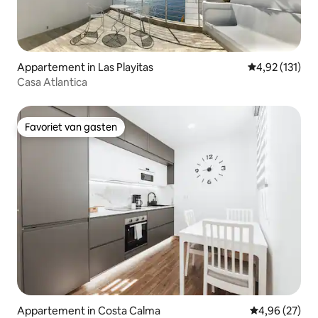
Appartement in Las Playitas
Gemiddelde be
4,92 (131)
Casa Atlantica
Favoriet van gasten
Favoriet van gasten
Appartement in Costa Calma
Gemiddelde be
4,96 (27)