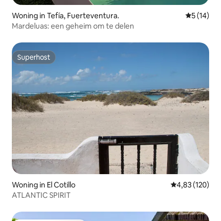
Woning in Tefía, Fuerteventura.
Gemiddelde
5 (14)
Mardeluas: een geheim om te delen
Superhost
Superhost
Woning in El Cotillo
Gemiddelde beo
4,83 (120)
ATLANTIC SPIRIT