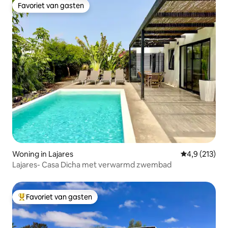
Favoriet van gasten
Favoriet van gasten
Woning in Lajares
Gemiddelde be
4,9 (213)
Lajares- Casa Dicha met verwarmd zwembad
Favoriet van gasten
Topfavoriet van gasten