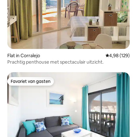
Flat in Corralejo
Gemiddelde beo
4,98 (129)
Prachtig penthouse met spectaculair uitzicht.
Favoriet van gasten
Favoriet van gasten