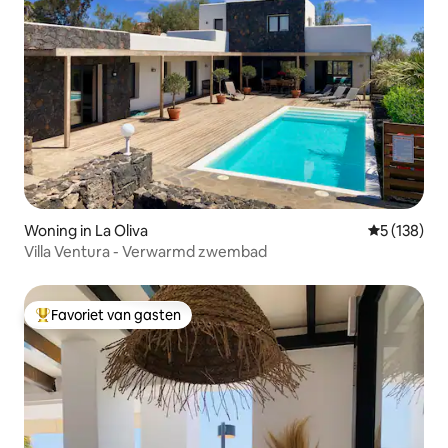
Woning in La Oliva
Gemiddelde 
5 (138)
Villa Ventura - Verwarmd zwembad
Favoriet van gasten
Topfavoriet van gasten