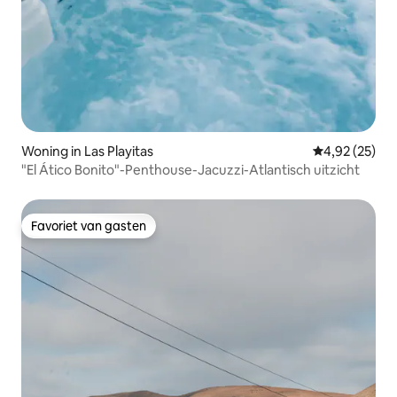
Woning in Las Playitas
Gemiddelde be
4,92 (25)
"El Ático Bonito"-Penthouse-Jacuzzi-Atlantisch uitzicht
Favoriet van gasten
Favoriet van gasten