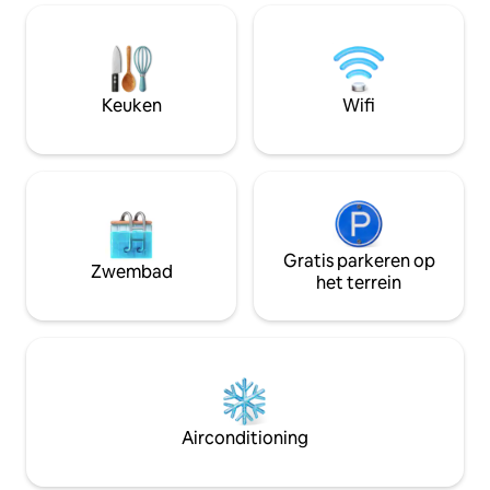
observatiepost wor
zee kunt zien opkomen vlak voor je
accommodatie bie
ogen. Een unieke omgeving voor je
uitzicht over Villa
onvergetelijke vakantie. We hebben
kleine stadjes in het n
nog meer appartementen op deze
de open en panora
pagina staan. Welkom in ons kleine
Keuken
Wifi
de woning privacy 
hoekje van het 'paradijs'.
Gratis parkeren op
Zwembad
het terrein
Airconditioning