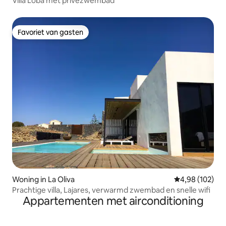
Villa Loba met privézwembad
Favoriet van gasten
Favoriet van gasten
Woning in La Oliva
Gemiddelde beo
4,98 (102)
Prachtige villa, Lajares, verwarmd zwembad en snelle wifi
Appartementen met airconditioning