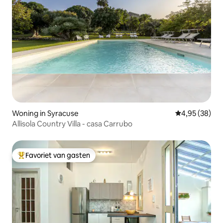
Woning in Syracuse
Gemiddelde be
4,95 (38)
Allisola Country Villa - casa Carrubo
Favoriet van gasten
Topfavoriet van gasten