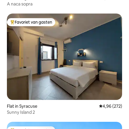
A naca sopra
Favoriet van gasten
Topfavoriet van gasten
Flat in Syracuse
Gemiddelde beo
4,96 (272)
Sunny Island 2