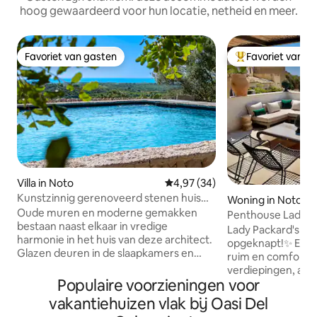
hoog gewaardeerd voor hun locatie, netheid en meer.
Favoriet van gasten
Favoriet van g
Favoriet van gasten
Topfavoriet van 
Villa in Noto
Gemiddelde beoordeling van 4,
4,97 (34)
Kunstzinnig gerenoveerd stenen huis
Woning in Noto
met uitzicht op de stad Noto
Oude muren en moderne gemakken
Penthouse Lady P
bestaan naast elkaar in vredige
Lady Packard's Pe
harmonie in het huis van deze architect.
opgeknapt!✨ Een v
Glazen deuren in de slaapkamers en
ruim en comfortab
woonruimtes komen uit op een glooiend
verdiepingen, all
landschap. Dineer buiten op een
Populaire voorzieningen voor
vanwege de helle
beschutte patio en neem een duik in
waarop het is geb
vakantiehuizen vlak bij Oasi Del
een zwembad met uitzicht. Le Casuzze
parkeergelegenhei