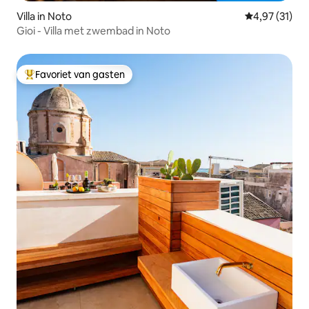
Villa in Noto
Gemiddelde be
4,97 (31)
Gioi - Villa met zwembad in Noto
Favoriet van gasten
Topfavoriet van gasten