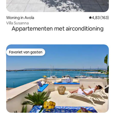
Woning in Avola
Gemiddelde beo
4,83 (163)
Villa Susanna
Appartementen met airconditioning
Favoriet van gasten
Favoriet van gasten