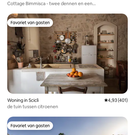
Cottage Bimmisca - twee dennen en een
johannesbroodboom
Favoriet van gasten
Favoriet van gasten
Woning in Scicli
Gemiddelde beo
4,93 (401)
de tuin tussen citroenen
Favoriet van gasten
Favoriet van gasten