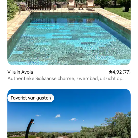
Villa in Avola
Gemiddelde be
4,92 (77)
Authentieke Siciliaanse charme, zwembad, uitzicht op
zee, parkeergelegenheid
Favoriet van gasten
Favoriet van gasten