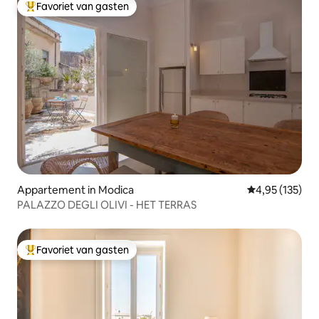
Favoriet van gasten
Topfavoriet van gasten
Appartement in Modica
Gemiddelde beo
4,95 (135)
PALAZZO DEGLI OLIVI - HET TERRAS
Favoriet van gasten
Topfavoriet van gasten