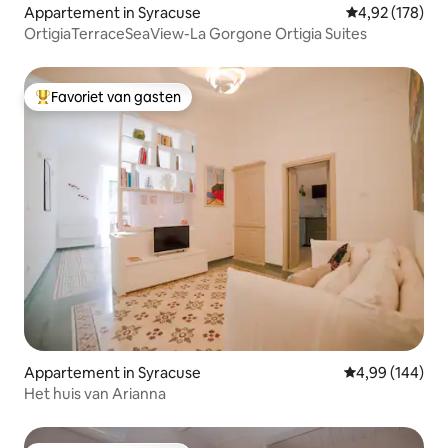
Appartement in Syracuse
Gemiddelde beo
4,92 (178)
OrtigiaTerraceSeaView-La Gorgone Ortigia Suites
Favoriet van gasten
Topfavoriet van gasten
Appartement in Syracuse
Gemiddelde beo
4,99 (144)
Het huis van Arianna