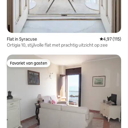
Flat in Syracuse
Gemiddelde be
4,97 (115)
Ortigia 10, stijlvolle flat met prachtig uitzicht op zee
Favoriet van gasten
Favoriet van gasten