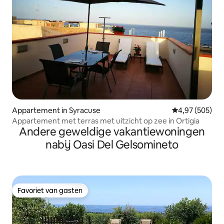
Appartement in Syracuse
Gemiddelde beo
4,97 (505)
Appartement met terras met uitzicht op zee in Ortigia
Andere geweldige vakantiewoningen
nabij Oasi Del Gelsomineto
Favoriet van gasten
Favoriet van gasten