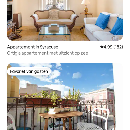
Appartement in Syracuse
Gemiddelde beo
4,99 (182)
Ortigia appartement met uitzicht op zee
Favoriet van gasten
Favoriet van gasten