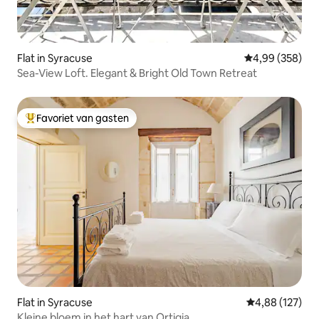
Flat in Syracuse
Gemiddelde beo
4,99 (358)
Sea-View Loft. Elegant & Bright Old Town Retreat
Favoriet van gasten
Topfavoriet van gasten
Flat in Syracuse
Gemiddelde beo
4,88 (127)
Kleine bloem in het hart van Ortigia