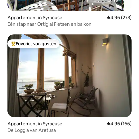
Appartement in Syracuse
Gemiddelde beo
4,96 (273)
Eén stap naar Ortigia! Fietsen en balkon
Favoriet van gasten
Topfavoriet van gasten
Appartement in Syracuse
Gemiddelde beo
4,96 (166)
De Loggia van Aretusa