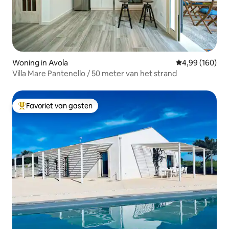
Woning in Avola
Gemiddelde beo
4,99 (160)
Villa Mare Pantenello / 50 meter van het strand
Favoriet van gasten
Topfavoriet van gasten