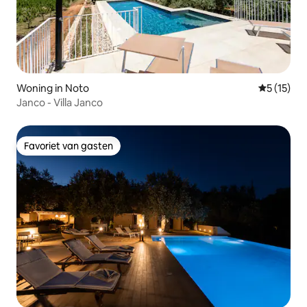
Woning in Noto
Gemiddeld
5 (15)
Janco - Villa Janco
Favoriet van gasten
Favoriet van gasten