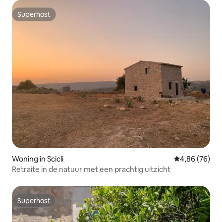
Superhost
Superhost
Woning in Scicli
Gemiddelde be
4,86 (76)
Retraite in de natuur met een prachtig uitzicht
Superhost
Superhost