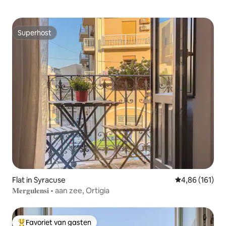
Superhost
Superhost
Flat in Syracuse
Gemiddelde beo
4,86 (161)
𝐌𝐞𝐫𝐠𝐮𝐥𝐞𝐧𝐬𝐢 • aan zee, Ortigia
Favoriet van gasten