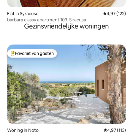
Flat in Syracuse
Gemiddelde beo
4,97 (122)
barbara classy apartment 103, Siracusa
Gezinsvriendelijke woningen
Favoriet van gasten
Topfavoriet van gasten
Woning in Noto
Gemiddelde be
4,97 (113)