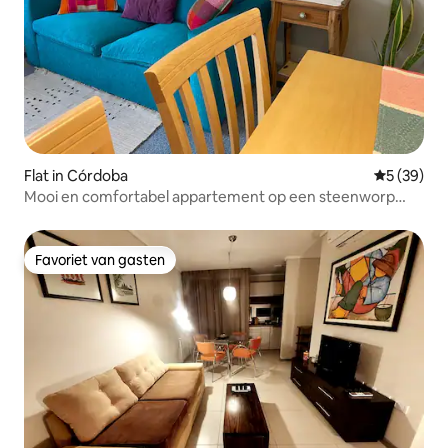
Flat in Córdoba
Gemiddelde
5 (39)
Mooi en comfortabel appartement op een steenworp
afstand van het centrum
Favoriet van gasten
Favoriet van gasten