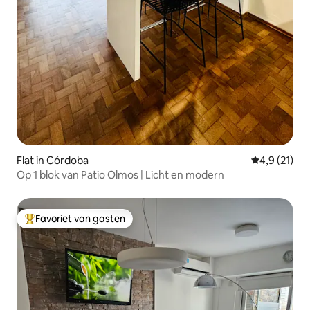
Flat in Córdoba
Gemiddelde 
4,9 (21)
Op 1 blok van Patio Olmos | Licht en modern
Favoriet van gasten
Topfavoriet van gasten