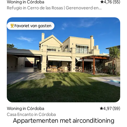
Woning in Córdoba
Gemiddelde be
4,76 (55)
Refugio in Cerro de las Rosas | Gerenoveerd en
comfortabel
Favoriet van gasten
Topfavoriet van gasten
Woning in Córdoba
Gemiddelde be
4,97 (59)
Casa Encanto in Córdoba
Appartementen met airconditioning