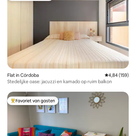
Flat in Córdoba
Gemiddelde beo
4,84 (159)
Stedelijke oase: jacuzzi en kamado op ruim balkon
Favoriet van gasten
Topfavoriet van gasten