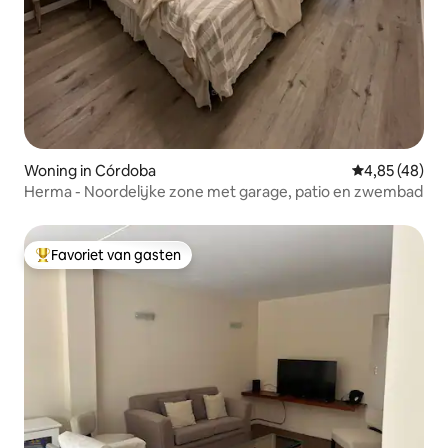
Woning in Córdoba
Gemiddelde be
4,85 (48)
Herma - Noordelijke zone met garage, patio en zwembad
Favoriet van gasten
Topfavoriet van gasten