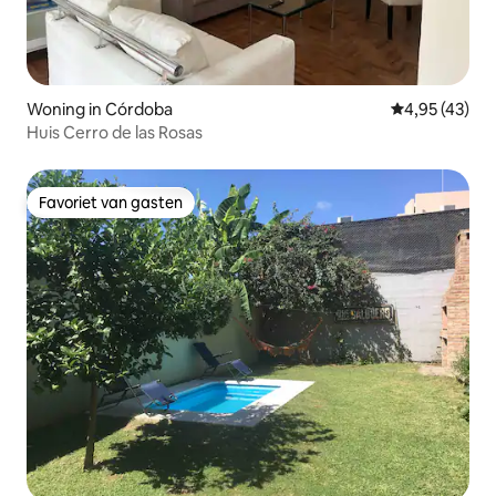
Woning in Córdoba
Gemiddelde be
4,95 (43)
Huis Cerro de las Rosas
Favoriet van gasten
Favoriet van gasten