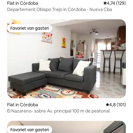
Flat in Córdoba
Gemiddelde beo
4,74 (129)
Departement Obispo Trejo in Córdoba - Nueva Cba
Favoriet van gasten
Favoriet van gasten
Flat in Córdoba
Gemiddelde b
4,8 (101)
El Nazareno- sobre Av. principal 100 m de peatonal
Favoriet van gasten
Favoriet van gasten