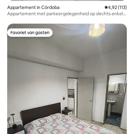
Appartement in Córdoba
Gemiddelde be
4,92 (113)
Appartement met parkeergelegenheid op slechts enkele
minuten van het centrum
Favoriet van gasten
Favoriet van gasten