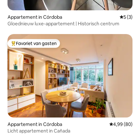
Appartement in Córdoba
Gemiddeld
5 (3)
Gloednieuw luxe-appartement | Historisch centrum
Favoriet van gasten
Topfavoriet van gasten
Appartement in Córdoba
Gemiddelde be
4,99 (80)
Licht appartement in Cañada