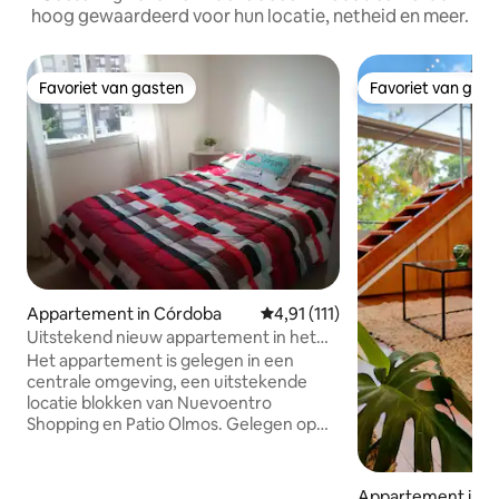
hoog gewaardeerd voor hun locatie, netheid en meer.
Favoriet van gasten
Favoriet van gas
Favoriet van gasten
Favoriet van gas
Appartement in Córdoba
Gemiddelde beoordeling van 4,9
4,91 (111)
Uitstekend nieuw appartement in het
centrum van Cordoba
Het appartement is gelegen in een
centrale omgeving, een uitstekende
locatie blokken van Nuevoentro
Shopping en Patio Olmos. Gelegen op
een 7e verdieping is het erg rustig, warm
en licht heeft een eetkamer met directe
tv-magnetron, keuken uitgerust met
Appartement in 