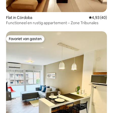
Flat in Córdoba
Gemiddelde be
4,93 (40)
Functioneel en rustig appartement – Zone Tribunales
Favoriet van gasten
Favoriet van gasten