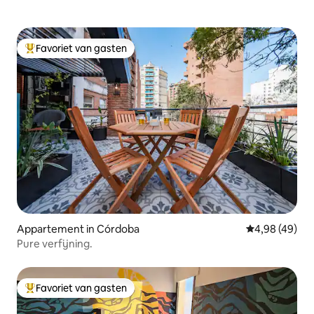
Favoriet van gasten
Topfavoriet van gasten
Appartement in Córdoba
Gemiddelde be
4,98 (49)
Pure verfijning.
Favoriet van gasten
Topfavoriet van gasten