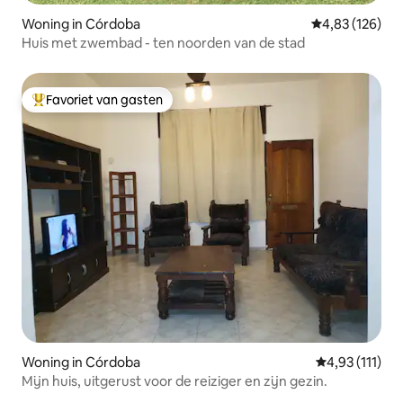
Woning in Córdoba
Gemiddelde beo
4,83 (126)
Huis met zwembad - ten noorden van de stad
Favoriet van gasten
Topfavoriet van gasten
Woning in Córdoba
Gemiddelde be
4,93 (111)
Mijn huis, uitgerust voor de reiziger en zijn gezin.