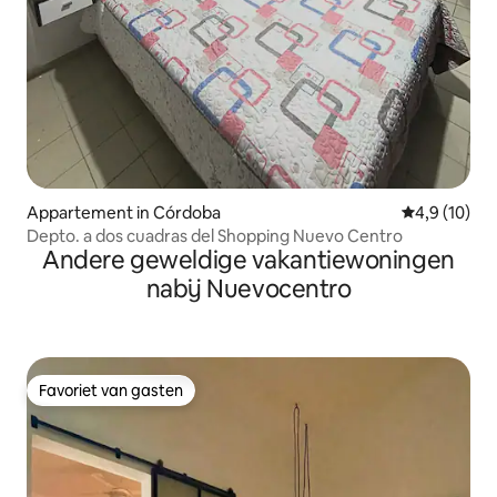
Appartement in Córdoba
Gemiddelde b
4,9 (10)
Depto. a dos cuadras del Shopping Nuevo Centro
Andere geweldige vakantiewoningen
nabij Nuevocentro
Favoriet van gasten
Favoriet van gasten