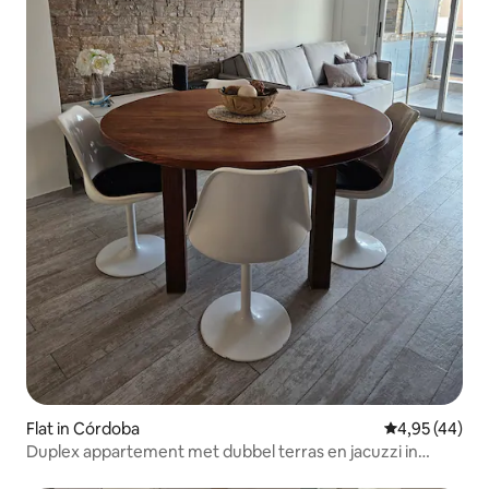
Flat in Córdoba
Gemiddelde be
4,95 (44)
Duplex appartement met dubbel terras en jacuzzi in
Nueva Cba