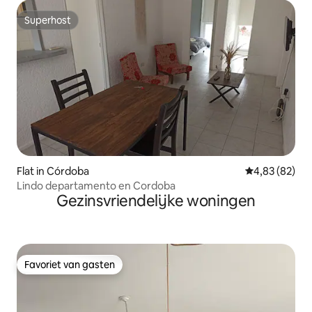
Superhost
Superhost
Flat in Córdoba
Gemiddelde be
4,83 (82)
Lindo departamento en Cordoba
Gezinsvriendelijke woningen
Favoriet van gasten
Favoriet van gasten