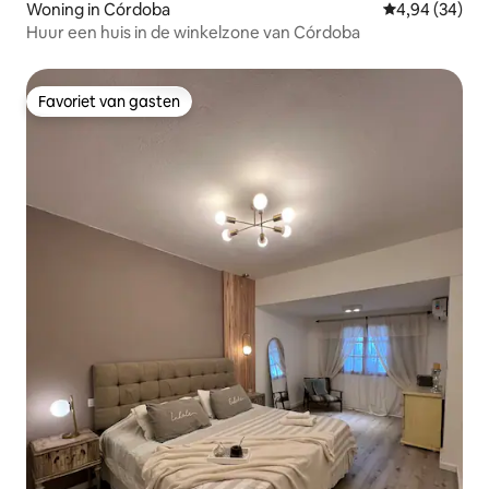
Woning in Córdoba
Gemiddelde be
4,94 (34)
Huur een huis in de winkelzone van Córdoba
Favoriet van gasten
Favoriet van gasten