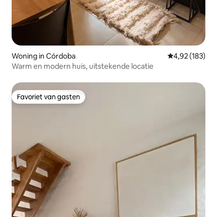
Woning in Córdoba
Gemiddelde beo
4,92 (183)
Warm en modern huis, uitstekende locatie
Favoriet van gasten
Favoriet van gasten