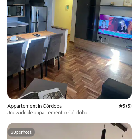
Appartement in Córdoba
Gemiddeld
5 (5)
Jouw ideale appartement in Córdoba
Superhost
Superhost