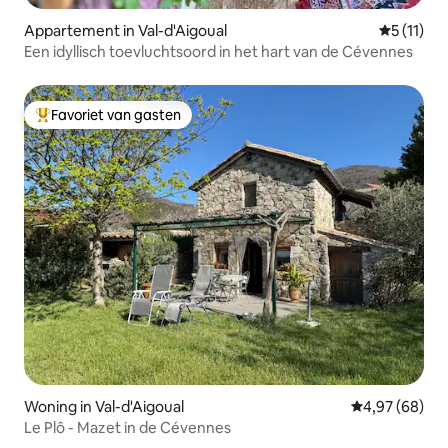
Appartement in Val-d'Aigoual
Gemiddeld
5 (11)
Een idyllisch toevluchtsoord in het hart van de Cévennes
Favoriet van gasten
Topfavoriet van gasten
Woning in Val-d'Aigoual
Gemiddelde be
4,97 (68)
Le Plô - Mazet in de Cévennes