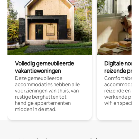
Volledig gemeubileerde
Digitale nom
vakantiewoningen
reizende prof
Deze gemeubileerde
Comfortabele
accommodaties hebben alle
accommodatie
voorzieningen van thuis, van
reizende en op
rustige berghutten tot
werkende profe
handige appartementen
wifi en special
midden in de stad.