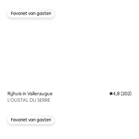
Favoriet van gasten
Favoriet van gasten
Rijhuis in Valleraugue
Gemiddelde be
4,8 (202)
L'OUSTAL DU SERRE
Favoriet van gasten
Favoriet van gasten