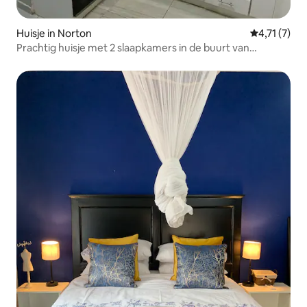
Huisje in Norton
Gemiddelde 
4,71 (7)
Prachtig huisje met 2 slaapkamers in de buurt van
Bulawayo Road