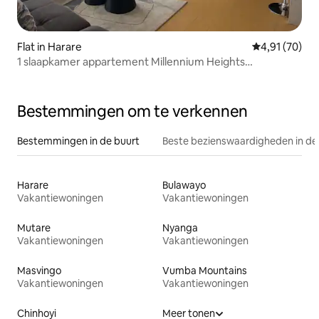
Flat in Harare
Gemiddelde be
4,91 (70)
1 slaapkamer appartement Millennium Heights
Borrowdale West
Bestemmingen om te verkennen
Bestemmingen in de buurt
Beste bezienswaardigheden in de
Harare
Bulawayo
Vakantiewoningen
Vakantiewoningen
Mutare
Nyanga
Vakantiewoningen
Vakantiewoningen
Masvingo
Vumba Mountains
Vakantiewoningen
Vakantiewoningen
Chinhoyi
Meer tonen