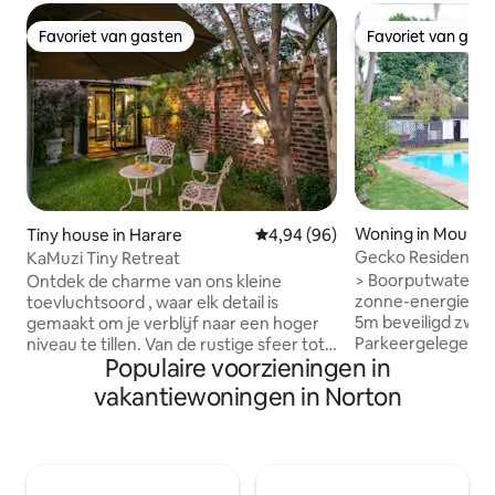
Favoriet van gasten
Favoriet van gas
Favoriet van gasten
Favoriet van gas
Woning in Mount P
Tiny house in Harare
Gemiddelde beoordeling van 4,
4,94 (96)
Gecko Residence 
KaMuzi Tiny Retreat
Suite
> Boorputwater > Back-up stroom -
Ontdek de charme van ons kleine
zonne-energie > Starlink WiFi >10m bij
toevluchtsoord , waar elk detail is
5m beveiligd zwe
gemaakt om je verblijf naar een hoger
Parkeergelegenhei
niveau te tillen. Van de rustige sfeer tot
Populaire voorzieningen in
maximaal vijf voertuigen >
de persoonlijke details, dompel jezelf
dag een snelle rea
onder in een unieke ervaring die
vakantiewoningen in Norton
(Safeguard) > Al
aanvoelt als het betreden van een
elektrisch hek > Ve
verborgen juweel Het is een rookvrije
Braaigebied en bu
zone Gunstig gelegen op slechts tien
Ondersteuningsper
minuten van de luchthaven, is het ideaal
Ingerichte keuken 
voor reizigers: - onderweg - op zoek