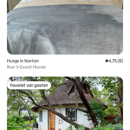
Huisje in Norton
Gemiddelde b
4,75 (8)
Rue 's Guest House
Favoriet van gasten
Favoriet van gasten