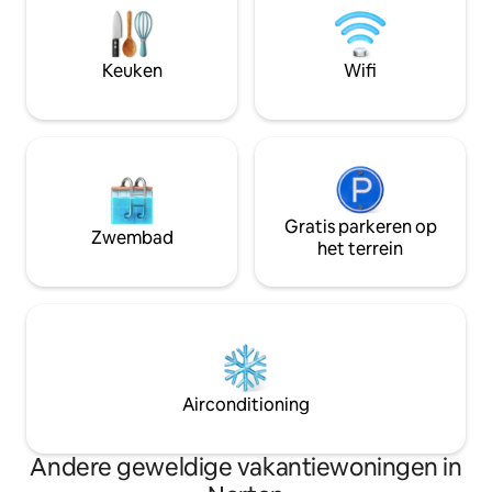
apparaten > Centraal gelegen, binnen 5
naar een rustig en afgelegen
minuten rijden na
vakantieverblijf - op zakenreis zijn en
Groombridge, Avon
zich op hun werk willen concentreren,
Keuken
Wifi
Shops. >Gezondheidszorg - St Annes &
terwijl er voor al hun dagelijkse
Health Point in de
behoeften wordt gezorgd.
Gratis parkeren op
Zwembad
het terrein
Airconditioning
Andere geweldige vakantiewoningen in