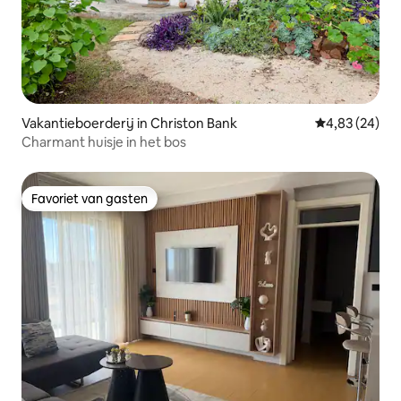
Vakantieboerderij in Christon Bank
Gemiddelde be
4,83 (24)
Charmant huisje in het bos
Favoriet van gasten
Favoriet van gasten