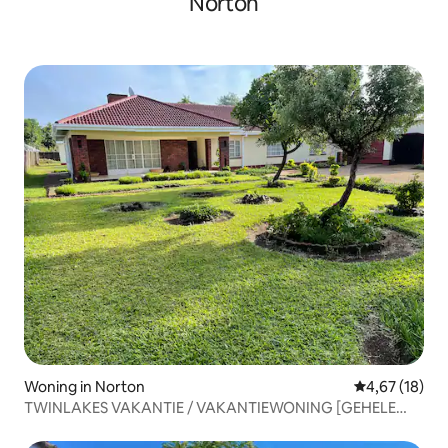
Norton
Woning in Norton
Gemiddelde be
4,67 (18)
TWINLAKES VAKANTIE / VAKANTIEWONING [GEHELE
HUIS]