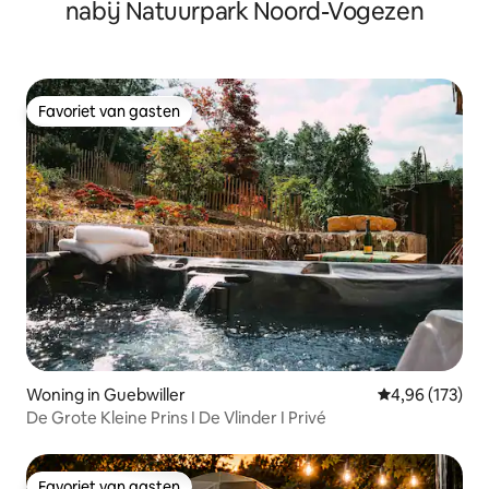
nabij Natuurpark Noord-Vogezen
Favoriet van gasten
Favoriet van gasten
Woning in Guebwiller
Gemiddelde beo
4,96 (173)
De Grote Kleine Prins I De Vlinder I Privé
Favoriet van gasten