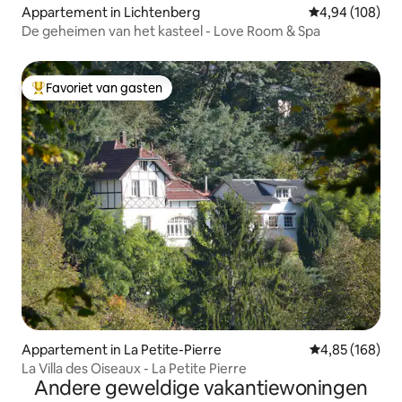
Appartement in Lichtenberg
Gemiddelde beo
4,94 (108)
De geheimen van het kasteel - Love Room & Spa
Favoriet van gasten
Topfavoriet van gasten
Appartement in La Petite-Pierre
Gemiddelde beo
4,85 (168)
La Villa des Oiseaux - La Petite Pierre
Andere geweldige vakantiewoningen