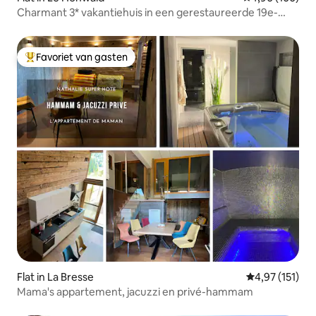
Charmant 3* vakantiehuis in een gerestaureerde 19e-
eeuwse boerderij
Favoriet van gasten
Topfavoriet van gasten
Flat in La Bresse
Gemiddelde be
4,97 (151)
Mama's appartement, jacuzzi en privé-hammam