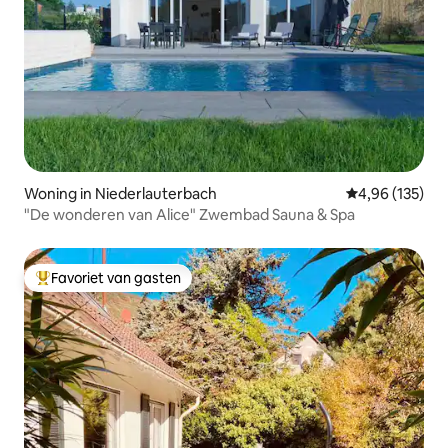
Woning in Niederlauterbach
Gemiddelde beo
4,96 (135)
"De wonderen van Alice" Zwembad Sauna & Spa
Favoriet van gasten
Topfavoriet van gasten