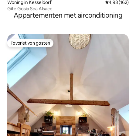
Woning in Kesseldorf
Gemiddelde beo
4,93 (162)
Gite Gosia Spa Alsace
Appartementen met airconditioning
Favoriet van gasten
Favoriet van gasten