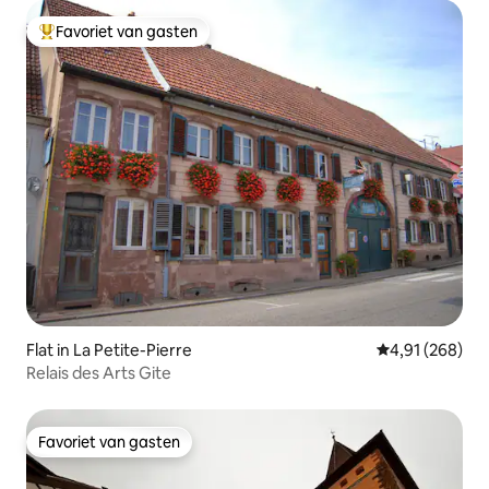
Favoriet van gasten
Topfavoriet van gasten
Flat in La Petite-Pierre
Gemiddelde beo
4,91 (268)
Relais des Arts Gite
Favoriet van gasten
Favoriet van gasten