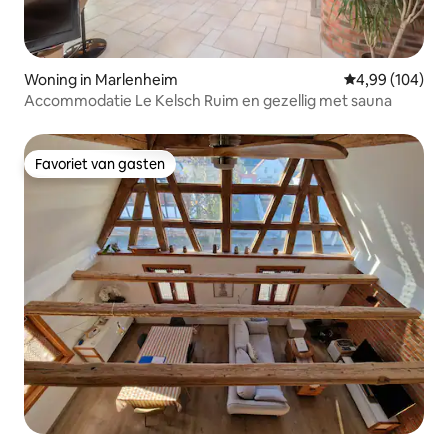
Woning in Marlenheim
Gemiddelde beo
4,99 (104)
Accommodatie Le Kelsch Ruim en gezellig met sauna
Favoriet van gasten
Favoriet van gasten