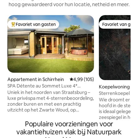
hoog gewaardeerd voor hun locatie, netheid en meer.
Favoriet van gasten
Favoriet van gas
Topfavoriet van gasten
Favoriet van gas
Appartement in Schirrhein
Gemiddelde beoordeling van 4,9
4,99 (105)
SPA Détente au Sommet Luxe 4*
Koepelwoning in S
Uitzicht en privé-spa
Uniek in het noorden van Straatsburg –
Sterrenkoepel in h
luxe privéspa met 4-sterrenbeoordeling,
natuur in Gérard
Wie droomt er ni
zonder buren en met een prachtig
hoofd in de sterre
uitzicht op het Zwarte Woud, op
is ideaal gelegen
25 minuten van Straatsburg en Baden-
zeespiegel in het 
Baden, op 10 minuten van Haguenau, op
Populaire voorzieningen voor
Vogezenbos, geïso
1 uur van Europa-Park en op 5 minuten
buurman, voor opt
vakantiehuizen vlak bij Natuurpark
van de golfbaan van Soufflenheim.
op een houten ter