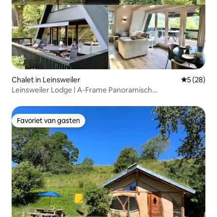
Chalet in Leinsweiler
Gemiddelde
5 (28)
Leinsweiler Lodge | A-Frame Panoramisch
Toevluchtsoord
Favoriet van gasten
Favoriet van gasten