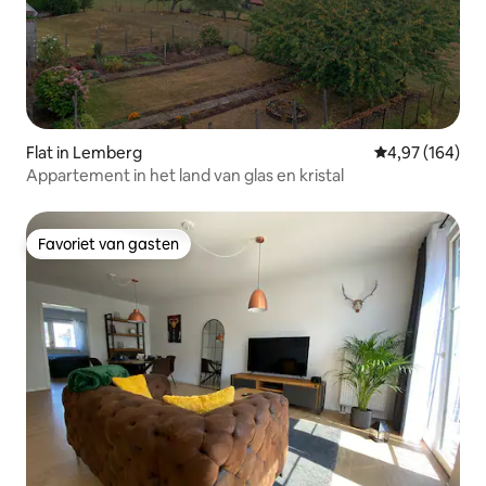
Flat in Lemberg
Gemiddelde beo
4,97 (164)
Appartement in het land van glas en kristal
Favoriet van gasten
Favoriet van gasten