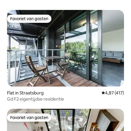
Favoriet van gasten
Favoriet van gasten
Flat in Straatsburg
Gemiddelde beo
4,87 (417)
Gd F2 eigentijdse residentie
Favoriet van gasten
Favoriet van gasten