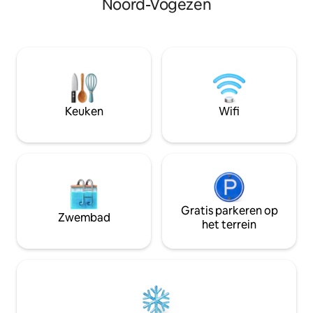
Noord-Vogezen
Droomsuite met directe toegang tot
boerderij en in he
een volledig privébuitenruimte met
park, kom je batt
jacuzzi en sauna voor een
plek die zo harmoni
onvergetelijke ervaring! 58 m²
Bij het vallen van
(624 vierkante voet), volledig uitgerust,
gelegen in je bed,
romantische slaapkamer met kingsize
fascinerende spek
bed, doucheruimte, toilet, volledig
glinsterende sterre
uitgeruste keuken, bank en eethoek.
geluiden van de na
Keuken
Wifi
Gratis parkeren op
Zwembad
het terrein