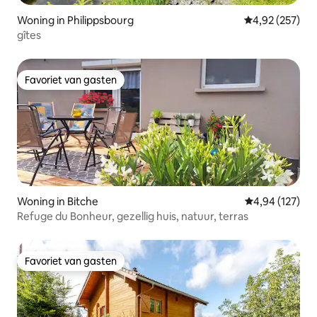
Woning in Philippsbourg
Gemiddelde beo
4,92 (257)
gîtes
Favoriet van gasten
Favoriet van gasten
Woning in Bitche
Gemiddelde beo
4,94 (127)
Refuge du Bonheur, gezellig huis, natuur, terras
Favoriet van gasten
Favoriet van gasten