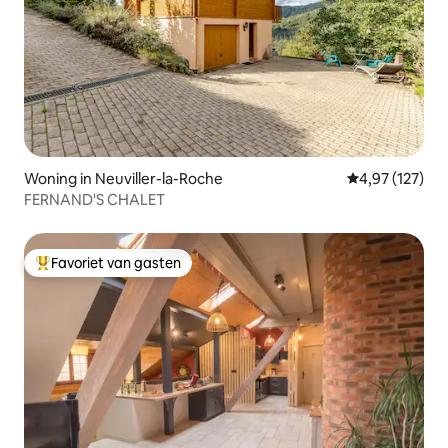
Woning in Neuviller-la-Roche
Gemiddelde beo
4,97 (127)
FERNAND'S CHALET
Favoriet van gasten
Topfavoriet van gasten