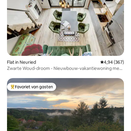
Flat in Neuried
Gemiddelde beo
4,94 (367)
Zwarte Woud-droom - Nieuwbouw-vakantiewoning met
terras!
Favoriet van gasten
Topfavoriet van gasten