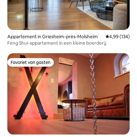
Appartement in Griesheim-près-Molsheim
Gemiddelde beo
4,99 (134)
Feng Shui-appartement in een kleine boerderij
Favoriet van gasten
Favoriet van gasten