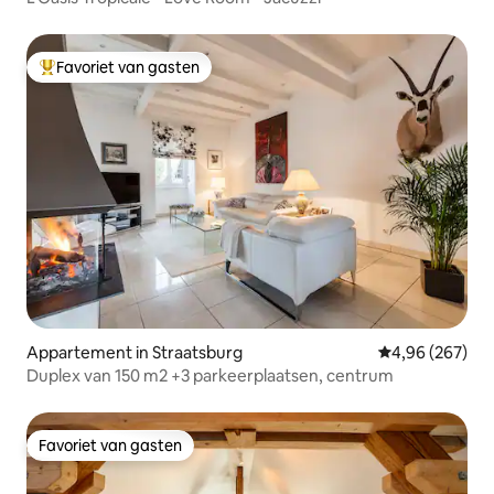
Favoriet van gasten
Topfavoriet van gasten
Appartement in Straatsburg
Gemiddelde beo
4,96 (267)
Duplex van 150 m2 +3 parkeerplaatsen, centrum
Favoriet van gasten
Favoriet van gasten