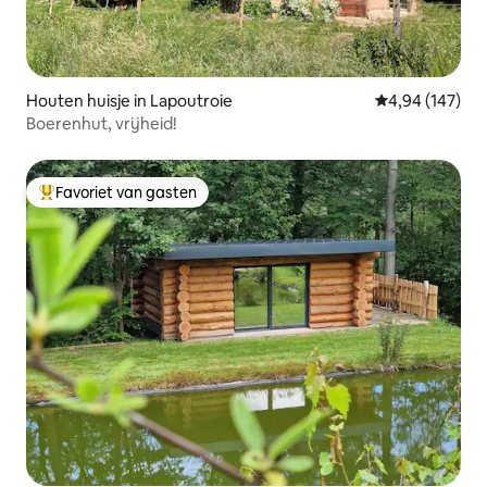
Houten huisje in Lapoutroie
Gemiddelde beo
4,94 (147)
Boerenhut, vrijheid!
Favoriet van gasten
Topfavoriet van gasten