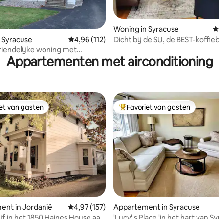
 van 4,98 op 5, 239 recensies
Woning in Syracuse
G
Dicht bij de SU, de BEST-koffie
 Syracuse
Gemiddelde beoordeling van 4,96 op 5, 112 r
4,96 (112)
ziekenhuizen
riendelijke woning met
Appartementen met airconditioning
tuin.
iet van gasten
Favoriet van gasten
iet van gasten
Topfavoriet van gasten
ent in Jordanië
Gemiddelde beoordeling van 4,97 op 5, 157 r
4,97 (157)
Appartement in Syracuse
ijf in het 1850 Haines House aan
'Lucy' s Place 'in het hart van S