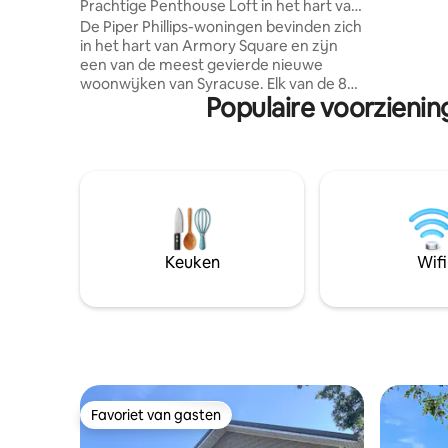
Prachtige Penthouse Loft in het hart van
blokken v
Armory Sq
De Piper Phillips-woningen bevinden zich
Syracuse.com. Andere 
in het hart van Armory Square en zijn
bestemmi
een van de meest gevierde nieuwe
MEESTE en
woonwijken van Syracuse. Elk van de 8
naar Syra
Populaire voorzienin
lofts hebben een uniek design en
appartem
architectonische elementen die nergens
aanrecht
anders te vinden zijn. De verfijnde maar
wasmachi
comfortabele inrichting van Penthouse 8
kantoorr
verwelkomt u thuis. Gebouwd in 1872 om
de Central New York Railroad linemen te
huisvesten, werd het later kantoren voor
een bloeiend commercieel centrum in
het centrum. Tegenwoordig combineren
Keuken
Wifi
het oude en nieuwe het creëren van een
moderne stedelijke oase.
Favoriet van gasten
Favoriet van gasten