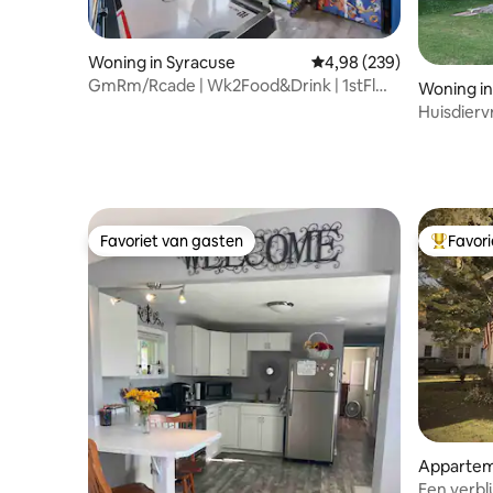
Woning in Syracuse
Gemiddelde beoordeling
4,98 (239)
GmRm/Rcade | Wk2Food&Drink | 1stFl
Woning in
B&B | 1-StepAcc
Huisdierv
omheinde 
Favoriet van gasten
Favor
Favoriet van gasten
Topfavor
Appartem
Een verbl