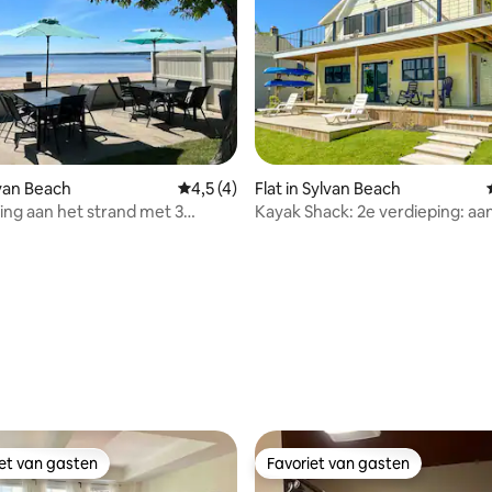
lvan Beach
Gemiddelde beoordeling van 4,5 op 5, 4 r
4,5 (4)
Flat in Sylvan Beach
ng aan het strand met 3
Kayak Shack: 2e verdieping: aa
ers
meer met steiger, centrum
g van 4,74 op 5, 31 recensies
iet van gasten
Favoriet van gasten
iet van gasten
Favoriet van gasten