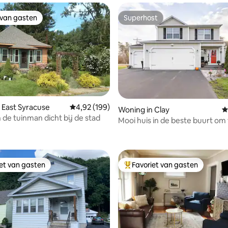
 van gasten
Superhost
 van gasten
Superhost
 East Syracuse
Gemiddelde beoordeling van 4,92 op 5, 199 r
4,92 (199)
Woning in Clay
G
 de tuinman dicht bij de stad
Mooi huis in de beste buurt om
 van 4,97 op 5, 135 recensies
verblijven!
iet van gasten
Favoriet van gasten
iet van gasten
Topfavoriet van gasten