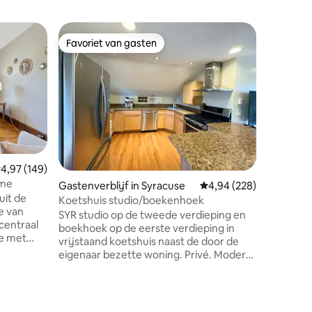
Appartem
Favoriet van gasten
Superho
Favoriet van gasten
Superho
Chic Com
slaapkam
Ontspan i
ontworp
gezellige
inrichtin
Geniet va
comfort.
centrum, 
USA en t
emiddelde beoordeling van 4,97 op 5, 149 recensies
4,97 (149)
twee sla
ome
ecensies
Gastenverblijf in Syracuse
Gemiddelde beoordeling
4,94 (228)
queensiz
uit de
uitgerus
Koetshuis studio/boekenhoek
e van
zakenreiz
SYR studio op de tweede verdieping en
centraal
weekendj
boekhoek op de eerste verdieping in
je met
de lucht
vrijstaand koetshuis naast de door de
gen op
toegang t
eigenaar bezette woning. Privé. Modern.
m, dicht
entertai
Authentiek. Dichtbij SU, het centrum en
tate
ziekenhuizen. Huis grenst aan het
n Syracuse
prachtige Elmwood park en onze
 in de
familietuin. Perfect voor 1 of 2 (mogelijk