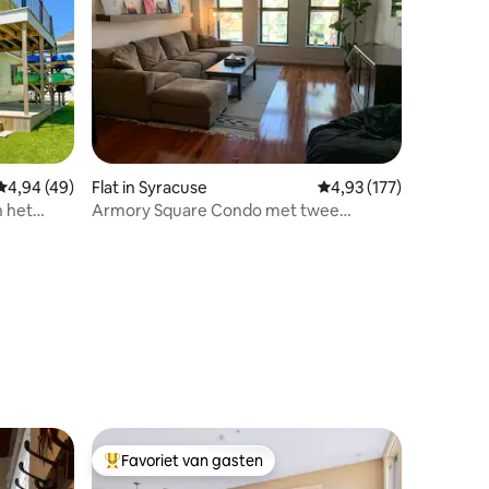
ecensies
Gemiddelde beoordeling van 4,94 op 5, 49 recensies
4,94 (49)
Flat in Syracuse
Gemiddelde beoordelin
4,93 (177)
n het
Armory Square Condo met twee
slaapkamers
Favoriet van gasten
Topfavoriet van gasten