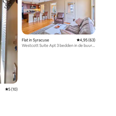
Flat in Syracuse
Gemiddelde beoordelin
4,95 (63)
Westcott Suite Apt 3 bedden in de buurt
ecensies
van SU & JMA
Gemiddelde beoordeling van 5 op 5, 10 recensies
5 (10)