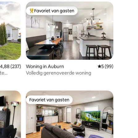
Favoriet van gasten
Topfavoriet van gasten
ecensies
emiddelde beoordeling van 4,88 op 5, 237 recensies
4,88 (237)
Woning in Auburn
Gemiddelde beoorde
5 (99)
 te
Volledig gerenoveerde woning
Favoriet van gasten
Favoriet van gasten