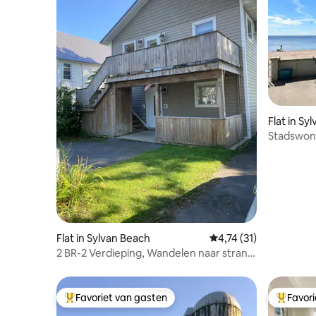
Flat in Sy
Stadswoni
slaapkam
Flat in Sylvan Beach
Gemiddelde beoordelin
4,74 (31)
2 BR-2 Verdieping, Wandelen naar strand,
dineren, casino
Favoriet van gasten
Favor
Topfavoriet van gasten
Topfavor