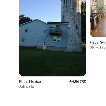
Flat in Sy
Stijlvol 
in Syracu
Flat in Mexico
Gemiddelde beoordelin
4,96 (72)
Jeff's Silo