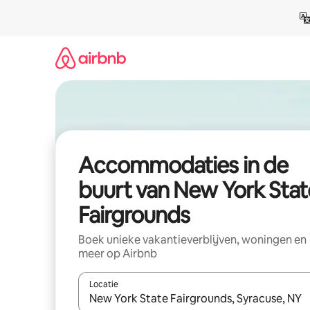
Ga
direct
naar
inhoud
Accommodaties in de
buurt van New York Stat
Fairgrounds
Boek unieke vakantieverblijven, woningen en
meer op Airbnb
Locatie
Wanneer er resultaten beschikbaar zijn, maak je 