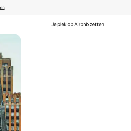
ven
Je plek op Airbnb zetten
en of swipen.