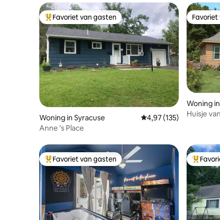
Favoriet van gasten
Favoriet
Topfavoriet van gasten
Favoriet
Woning in
Huisje van
Woning in Syracuse
Gemiddelde beoordeling
4,97 (135)
Anne 's Place
Favoriet van gasten
Favor
Topfavoriet van gasten
Topfavor