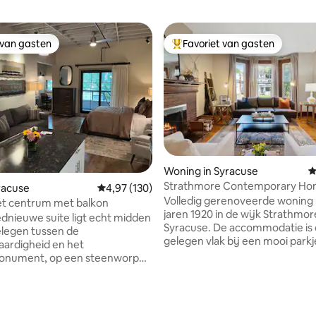
 van gasten
Favoriet van gasten
 van gasten
Topfavoriet van gasten
Woning in Syracuse
G
Strathmore Contemporary H
yracuse
Gemiddelde beoordeling van 4,97 op 5, 130 r
4,97 (130)
Volledig gerenoveerde woning 
het centrum met balkon
jaren 1920 in de wijk Strathmor
dnieuwe suite ligt echt midden
Syracuse. De accommodatie is 
gelegen tussen de
gelegen vlak bij een mooi park
ardigheid en het
fiets- en hardlooproutes. Gele
onument, op een steenworp
enkele minuten van het centru
an de Onondaga Courts, het
bij Community General en Ups
acuse, tegenover de Galeries
Hospital 's, en tien minuten va
eler, op een steenworp
 van 4,92 op 5, 243 recensies
University. De eigenaren wonen
an de Equitable Towers en op 2