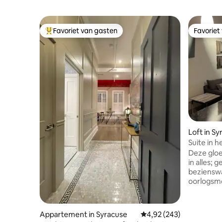
Favoriet van gasten
Favoriet
Topfavoriet van gasten
Favoriet
Loft in S
Suite in 
Deze gloe
in alles; 
bezienswa
oorlogsm
afstand v
Hotel Syr
en TCG-sp
Appartement in Syracuse
Gemiddelde beoordeling
4,92 (243)
afstand v