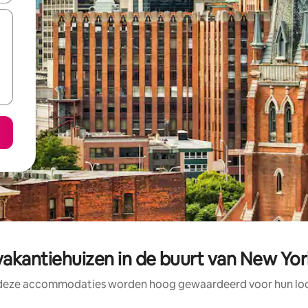
akantiehuizen in de buurt van New Yor
 deze accommodaties worden hoog gewaardeerd voor hun loca