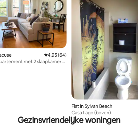
racuse
Gemiddelde beoordeling van 4,95 op 5, 64 r
4,95 (64)
appartement met 2 slaapkamers
se
g van 4,96 op 5, 72 recensies
Flat in Sylvan Beach
Casa Lago (boven)
Gezinsvriendelijke woningen