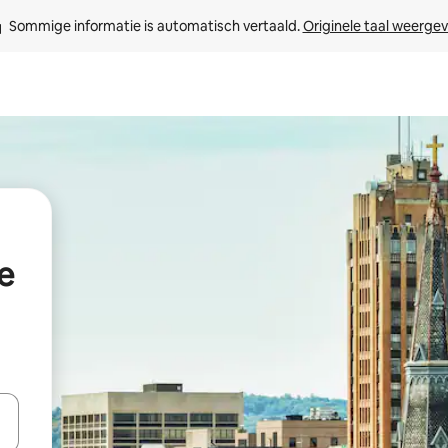
Sommige informatie is automatisch vertaald. 
Originele taal weerge
e
een keuze met je de pijltjestoetsen omhoog en omlaag, óf door te tikk