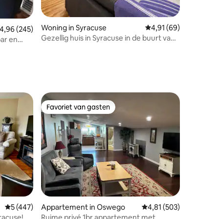
Woning in Syracuse
Gemiddelde beoordelin
4,91 (69)
emiddelde beoordeling van 4,96 op 5, 245 recensies
4,96 (245)
Gezellig huis in Syracuse in de buurt van
bar en
ecensies
SU en Destiny USA, wifi
Favoriet van gasten
Favoriet van gasten
ecensies
Gemiddelde beoordeling van 5 op 5, 447 recensies
5 (447)
Appartement in Oswego
Gemiddelde beoordeling
4,81 (503)
yracuse!
Ruime privé 1br appartement met