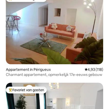
Topfavoriet van gasten
Appartement in Périgueux
Gemiddelde beo
4,93 (118)
Charmant appartement, opmerkelijk 17e-eeuws gebouw
Favoriet van gasten
Topfavoriet van gasten