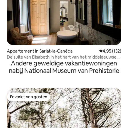
Appartement in Sarlat-la-Canéda
Gemiddelde beo
4,95 (132)
De suite van Elisabeth in het hart van het middeleeuwse
Andere geweldige vakantiewoningen
centrum
nabij Nationaal Museum van Prehistorie
Favoriet van gasten
Favoriet van gasten