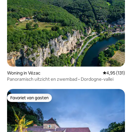
Woning in Vézac
Gemiddelde be
4,95 (131)
Panoramisch uitzicht en zwembad • Dordogne-vallei
Favoriet van gasten
Favoriet van gasten