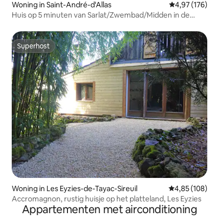
Woning in Saint-André-d'Allas
Gemiddelde beo
4,97 (176)
Huis op 5 minuten van Sarlat/Zwembad/Midden in de
natuur
Superhost
Superhost
Woning in Les Eyzies-de-Tayac-Sireuil
Gemiddelde beo
4,85 (108)
Accromagnon, rustig huisje op het platteland, Les Eyzies
Appartementen met airconditioning