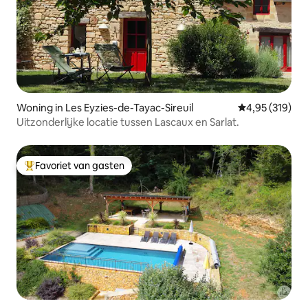
Woning in Les Eyzies-de-Tayac-Sireuil
Gemiddelde beo
4,95 (319)
Uitzonderlijke locatie tussen Lascaux en Sarlat.
Favoriet van gasten
Topfavoriet van gasten