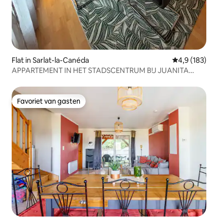
Flat in Sarlat-la-Canéda
Gemiddelde be
4,9 (183)
APPARTEMENT IN HET STADSCENTRUM BIJ JUANITA
SARLAT 24200
Favoriet van gasten
Favoriet van gasten