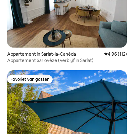
Appartement in Sarlat-la-Canéda
Gemiddelde beo
4,96 (112)
Appartement Sarlovèze (Verblijf in Sarlat)
Favoriet van gasten
Favoriet van gasten