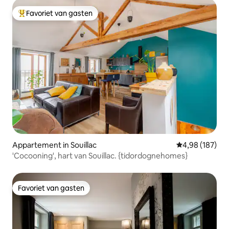
Favoriet van gasten
Topfavoriet van gasten
Appartement in Souillac
Gemiddelde beo
4,98 (187)
'Cocooning', hart van Souillac. {tidordognehomes}
Favoriet van gasten
Favoriet van gasten