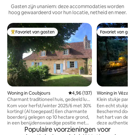
Gasten zijn unaniem: deze accommodaties worden
hoog gewaardeerd voor hun locatie, netheid en meer.
Favoriet van gasten
Favoriet van gas
Topfavoriet van gasten
Favoriet van gas
Woning in Coubjours
Gemiddelde beoordeling van 4,9
4,96 (137)
Woning in Vézac
Charmant traditioneel huis, gedeeld luxe
Klein stukje paradi
zwembad
Kom voor herfst/winter 2025/6 met 30%
Een echt stukje v
korting! (Al toegepast) Een charmante
Beschermd door de
boerderij gelegen op 10 hectare grond,
het hart van de go
in een benijdenswaardige positie met
deze authentieke Péri
Populaire voorzieningen voor
uitzonderlijke uitzichten. Om op elk
in een magisch ge
moment van het jaar van te genieten.
van Sarlat. Zeldzaa