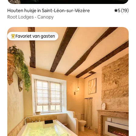
Houten huisje in Saint-Léon-sur-Vézère
Gemiddelde
5 (19)
Root Lodges - Canopy
Favoriet van gasten
Topfavoriet van gasten