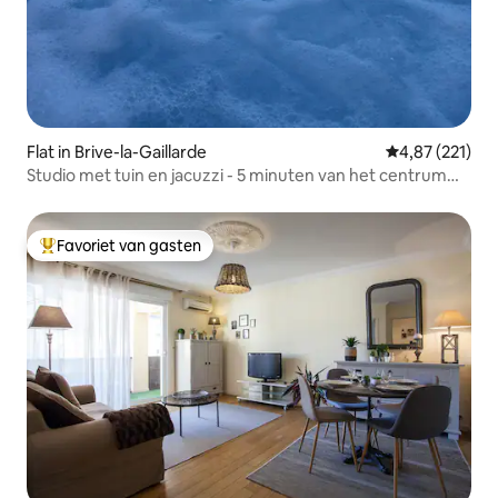
Flat in Brive-la-Gaillarde
Gemiddelde beo
4,87 (221)
Studio met tuin en jacuzzi - 5 minuten van het centrum
van Brive
Favoriet van gasten
Topfavoriet van gasten