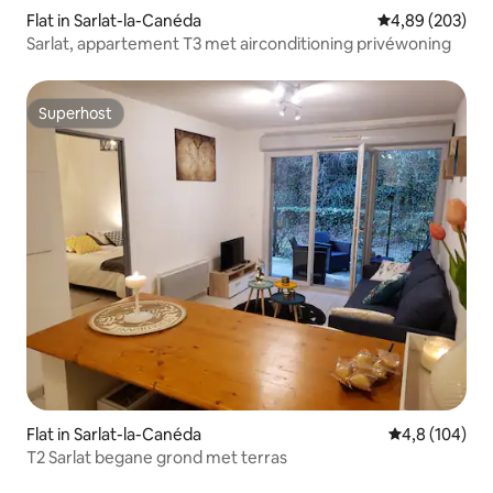
Flat in Sarlat-la-Canéda
Gemiddelde beo
4,89 (203)
Sarlat, appartement T3 met airconditioning privéwoning
Superhost
Superhost
Flat in Sarlat-la-Canéda
Gemiddelde be
4,8 (104)
T2 Sarlat begane grond met terras