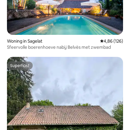
Woning in Sagelat
Gemiddelde beo
4,86 (126)
Sfeervolle boerenhoeve nabij Belvès met zwembad
Superhost
Superhost