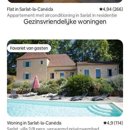
Flat in Sarlat-la-Canéda
Gemiddelde beo
4,94 (266)
Appartement met airconditioning in Sarlat in residentie
Gezinsvriendelijke woningen
Favoriet van gasten
Favoriet van gasten
Woning in Sarlat-la-Canéda
Gemiddelde b
4,9 (114)
Sarlat, villa 2/8 pers, verwarmd privézwembad