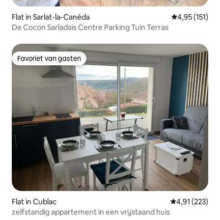
Flat in Sarlat-la-Canéda
Gemiddelde be
4,95 (151)
De Cocon Sarladais Centre Parking Tuin Terras
Favoriet van gasten
Favoriet van gasten
Flat in Cublac
Gemiddelde beo
4,91 (223)
zelfstandig appartement in een vrijstaand huis