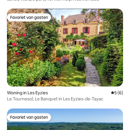
Favoriet van gasten
Favoriet van gasten
Woning in Les Eyzies
Gemiddeld
5 (6)
Le Tournesol, Le Banquet in Les Eyzies-de-Tayac
Favoriet van gasten
Favoriet van gasten