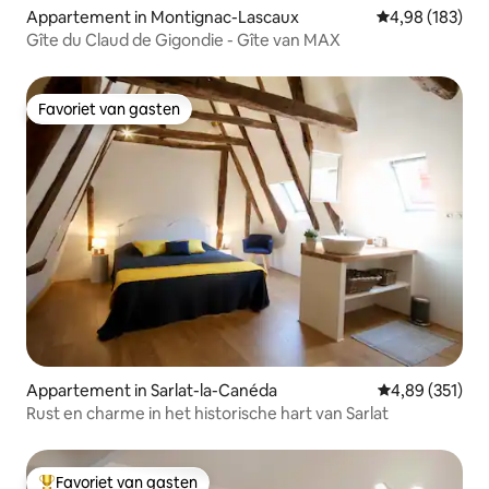
Appartement in Montignac-Lascaux
Gemiddelde beo
4,98 (183)
Gîte du Claud de Gigondie - Gîte van MAX
Favoriet van gasten
Favoriet van gasten
Appartement in Sarlat-la-Canéda
Gemiddelde beo
4,89 (351)
Rust en charme in het historische hart van Sarlat
Favoriet van gasten