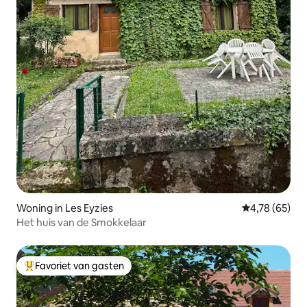
Woning in Les Eyzies
Gemiddelde be
4,78 (65)
Het huis van de Smokkelaar
Favoriet van gasten
Topfavoriet van gasten