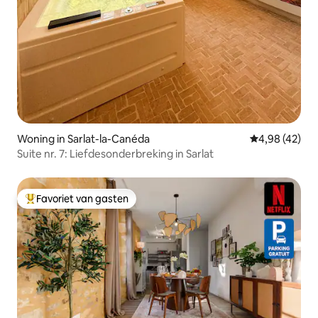
Woning in Sarlat-la-Canéda
Gemiddelde be
4,98 (42)
Suite nr. 7: Liefdesonderbreking in Sarlat
Favoriet van gasten
Topfavoriet van gasten