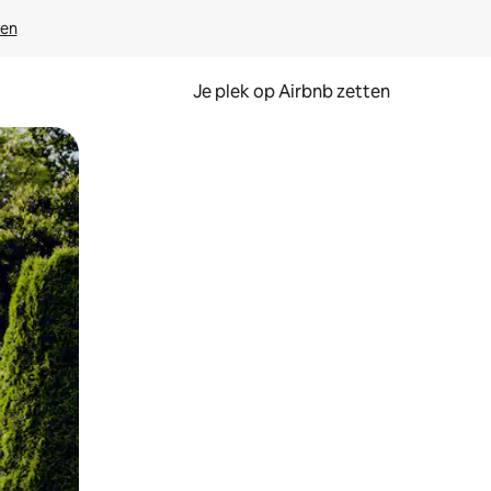
ven
Je plek op Airbnb zetten
en of swipen.