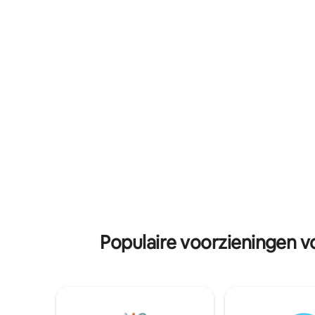
magnetron en gedeelde toegang tot
buurt Mon
een volledig uitgeruste keuken. Ontspan
Round Tow
in onze sauna of hot tub tegen een extra
Killineer 
vergoeding. Voel je vrij om te
Oldbridge,
communiceren met onze
Boinne - Newgrange-
boerderijdieren (paard, alpaca, schapen,
Bezoekers
geiten) Een directe bus naar het
Irish Whis
stadscentrum ligt op slechts 350 meter
van Tara 
afstand. Niet geschikt voor baby's of
mindervaliden.
Populaire voorzieningen vo