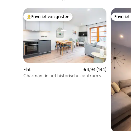
slaapkamers dicht bij Luas Line
Favoriet van gasten
Favoriet
Topfavoriet van gasten
Favoriet
Flat
Gemiddelde beoordeling
4,94 (144)
Charmant in het historische centrum van
Dublin