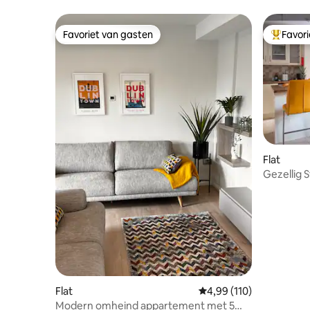
Favoriet van gasten
Favor
Favoriet van gasten
Topfavor
Flat
Gezellig
Flat
Gemiddelde beoordeling
4,99 (110)
Modern omheind appartement met 5