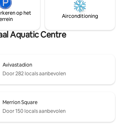
lijkse
r toch
arkeren op het
Airconditioning
errein
naal Aquatic Centre
Avivastadion
Door 282 locals aanbevolen
Merrion Square
Door 150 locals aanbevolen