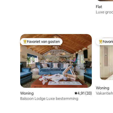
Flat
Luxe groo
slaapkam
Favoriet van gasten
Favor
Topfavoriet van gasten
Topfavor
Woning
Woning
Gemiddelde beoordelin
4,91 (33)
Vakantieh
stadscen
Balsoon Lodge Luxe bestemming