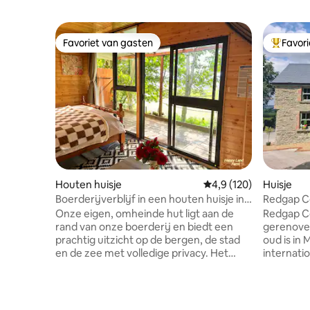
Favoriet van gasten
Favor
Favoriet van gasten
Topfavor
Houten huisje
Gemiddelde beoordelin
4,9 (120)
Huisje
Boerderijverblijf in een houten huisje in
Redgap Co
het bos – Dieren en natuur
Onze eigen, omheinde hut ligt aan de
Redgap Co
rand van onze boerderij en biedt een
gerenovee
prachtig uitzicht op de bergen, de stad
oud is in M
en de zee met volledige privacy. Het
internatio
heeft een warme douche, een
accommod
koffiezetapparaat, gefilterd water, een
luchthave
waterkoker, een gasverwarming, een
van de luc
elektrische deken, een minikoelkast, een
Toeristis