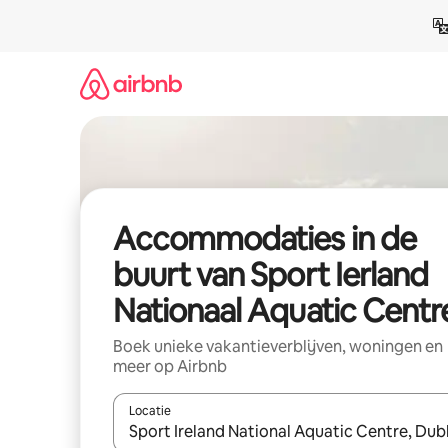
Ga
direct
naar
inhoud
Accommodaties in de
buurt van Sport Ierland
Nationaal Aquatic Centr
Boek unieke vakantieverblijven, woningen en
meer op Airbnb
Locatie
Wanneer er resultaten beschikbaar zijn, maak je 