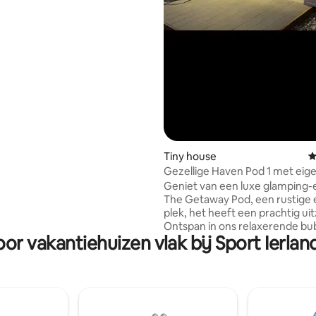
asterboice High Cross &
er - 1,1 km Popes Cross,
- 4 km Battle of the Boyne -
 Visitor Centre - 14 km. Bru na
centrum - 16 km Slane Castle /
key Distillery - 14 km. Heuvel
35 km Kasteel Trim.
Tiny house
G
Gezellige Haven Pod 1 met eig
bubbelbad
Geniet van een luxe glamping-
The Getaway Pod, een rustige 
plek, het heeft een prachtig uit
Ontspan in ons relaxerende bu
or vakantiehuizen vlak bij Sport Ierla
Zodra het donker wordt, geniet
romantische omgeving en kijk j
fonkelende sterren aan de hem
het je gemakkelijk in ons
tweepersoonsbed, met schoo
beddengoed en handdoeken. 