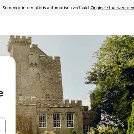
Sommige informatie is automatisch vertaald. 
Originele taal weerge
e
een keuze met je de pijltjestoetsen omhoog en omlaag, óf door te tikk