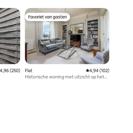
Favoriet van gasten
Favoriet van gasten
emiddelde beoordeling van 4,96 op 5, 250 recensies
4,96 (250)
Flat
Gemiddelde beoordeling
4,94 (102)
Historische woning met uitzicht op het
strand