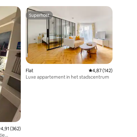
Superhost
Superhost
ecensies
Flat
Gemiddelde beoordeling
4,87 (142)
Luxe appartement in het stadscentrum
emiddelde beoordeling van 4,91 op 5, 362 recensies
4,91 (362)
ie