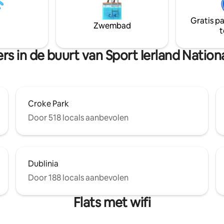
van je ontsnapping uit het dage
leven, naar het platteland. Maa
Gratis p
centraal in Naas. Stad slechts 1 km
Zwembad
t
Puncherstown 1 km. Naas Racecourse 1
km. Kildare dorp 18 min Dublin Airport 37
min
rs in de buurt van Sport Ierland Natio
Croke Park
Door 518 locals aanbevolen
Dublinia
Door 188 locals aanbevolen
Flats met wifi