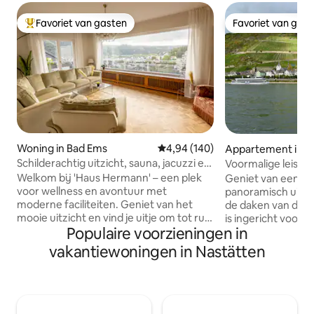
Favoriet van gasten
Favoriet van gas
Topfavoriet van gasten
Favoriet van gas
Woning in Bad Ems
Gemiddelde beoordeling van 4,9
4,94 (140)
Appartement in K
Schilderachtig uitzicht, sauna, jacuzzi en
Voormalige leiste
fitnessruimte
uitzicht op de rivie
Welkom bij 'Haus Hermann' – een plek
Geniet van een 
voor wellness en avontuur met
panoramisch uitzi
moderne faciliteiten. Geniet van het
de daken van de s
mooie uitzicht en vind je uitje om tot rust
is ingericht voor 
Populaire voorzieningen in
te komen en te ontspannen in ons
Deze zonovergoten
officieel gecertificeerde 5-sterren
als een zwaluwnes
vakantiewoningen in Nastätten
vakantiehuis. Het huis werd in 1964
direct onder Kaste
gebouwd door onze grootouders en
de Rheinsteig-wan
werd in 2023 aanzienlijk gerenoveerd.
van trein- en verk
De hoogtepunten zijn: sauna, jacuzzi,
het schaduwrijke 
fitnessruimte, gasbarbecue, diverse
wijnstokken en de 