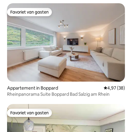
Favoriet van gasten
Favoriet van gasten
Appartement in Boppard
Gemiddelde be
4,97 (38)
Rheinpanorama Suite Boppard Bad Salzig am Rhein
Favoriet van gasten
Favoriet van gasten