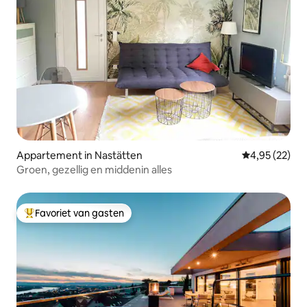
Appartement in Nastätten
Gemiddelde be
4,95 (22)
Groen, gezellig en middenin alles
Favoriet van gasten
Topfavoriet van gasten