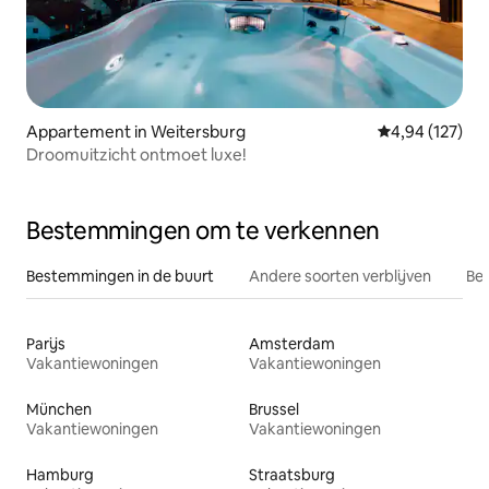
Appartement in Weitersburg
Gemiddelde beo
4,94 (127)
Droomuitzicht ontmoet luxe!
Bestemmingen om te verkennen
Bestemmingen in de buurt
Andere soorten verblijven
Bes
Parijs
Amsterdam
Vakantiewoningen
Vakantiewoningen
München
Brussel
Vakantiewoningen
Vakantiewoningen
Hamburg
Straatsburg