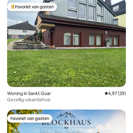
Favoriet van gasten
Topfavoriet van gasten
Woning in Sankt Goar
Gemiddelde be
4,97 (29)
Gezellig vakantiehuis
Favoriet van gasten
Favoriet van gasten