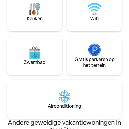
media- en gamingaanbiedingen (smart-
afgelegen zonnewei
tv 's, soundbar, Nintendo Switch, Netflix,
Rijn, de passeren
150 tv-kanalen, tafelvoetbal, tafeltennis,
historische kastee
Keuken
Wifi
darts, bordspellen)
Gratis parkeren op
Zwembad
het terrein
Airconditioning
Andere geweldige vakantiewoningen in