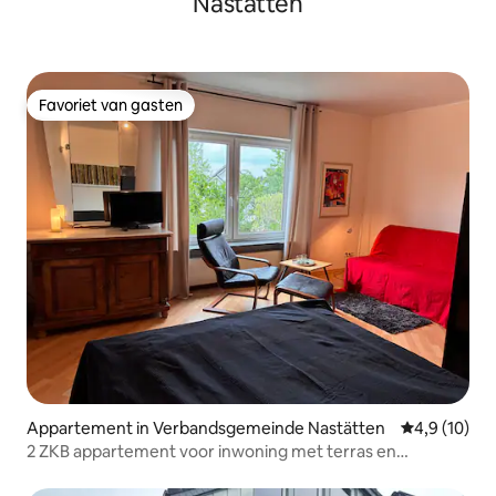
Nastätten
Favoriet van gasten
Favoriet van gasten
Appartement in Verbandsgemeinde Nastätten
Gemiddelde b
4,9 (10)
2 ZKB appartement voor inwoning met terras en
parkeerplaats