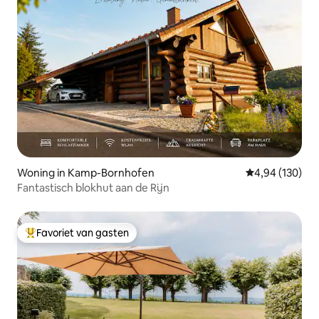
Woning in Kamp-Bornhofen
Gemiddelde beo
4,94 (130)
Fantastisch blokhut aan de Rijn
Favoriet van gasten
Topfavoriet van gasten