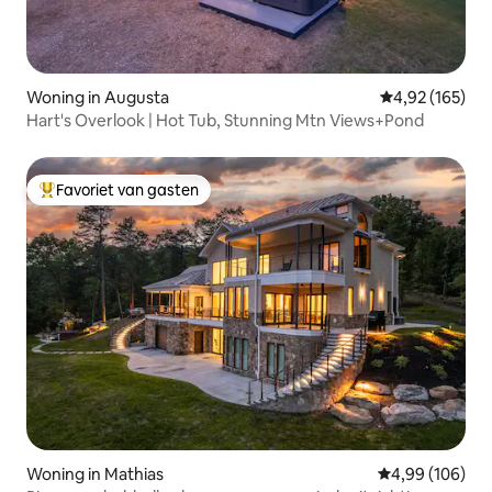
Woning in Augusta
Gemiddelde beo
4,92 (165)
Hart's Overlook | Hot Tub, Stunning Mtn Views+Pond
Favoriet van gasten
Topfavoriet van gasten
Woning in Mathias
Gemiddelde beo
4,99 (106)