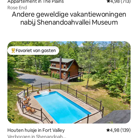
Appartement in The Plains
Gemiddelde beo
4,98 (713)
Rose End
Andere geweldige vakantiewoningen
nabij Shenandoahvallei Museum
Favoriet van gasten
Topfavoriet van gasten
Houten huisje in Fort Valley
Gemiddelde beo
4,98 (139)
Verborgen in Shenandoah