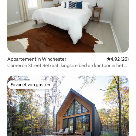
Appartement in Winchester
Gemiddelde be
4,92 (26)
Cameron Street Retreat: kingsize bed en kantoor in het
centrum
Favoriet van gasten
Favoriet van gasten