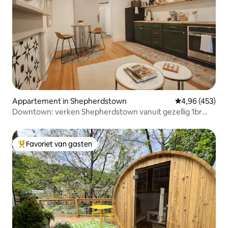
Appartement in Shepherdstown
Gemiddelde beo
4,96 (453)
Downtown: verken Shepherdstown vanuit gezellig 1br
apar
Favoriet van gasten
Topfavoriet van gasten