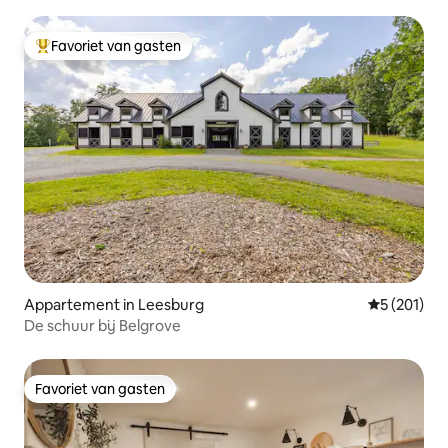
Favoriet van gasten
Topfavoriet van gasten
Appartement in Leesburg
Gemiddelde 
5 (201)
De schuur bij Belgrove
Favoriet van gasten
Favoriet van gasten