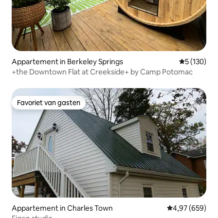
Appartement in Berkeley Springs
Gemiddelde 
5 (130)
+the Downtown Flat at Creekside+ by Camp Potomac
Favoriet van gasten
Favoriet van gasten
Appartement in Charles Town
Gemiddelde beo
4,97 (659)