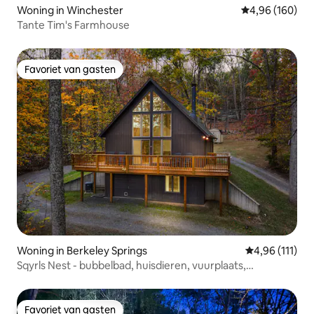
Woning in Winchester
Gemiddelde beo
4,96 (160)
Tante Tim's Farmhouse
Favoriet van gasten
Favoriet van gasten
Woning in Berkeley Springs
Gemiddelde be
4,96 (111)
Sqyrls Nest - bubbelbad, huisdieren, vuurplaats,
speelkamer
Favoriet van gasten