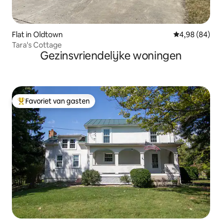
Flat in Oldtown
Gemiddelde be
4,98 (84)
Tara's Cottage
Gezinsvriendelijke woningen
Favoriet van gasten
Topfavoriet van gasten