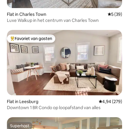
Flat in Charles Town
Gemiddelde
5 (39)
Luxe Walkup in het centrum van Charles Town
Favoriet van gasten
Topfavoriet van gasten
Flat in Leesburg
Gemiddelde beo
4,94 (279)
Downtown 1 BR Condo op loopafstand van alles
Superhost
Superhost