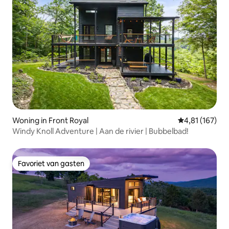
Woning in Front Royal
Gemiddelde beo
4,81 (167)
Windy Knoll Adventure | Aan de rivier | Bubbelbad!
Favoriet van gasten
Favoriet van gasten