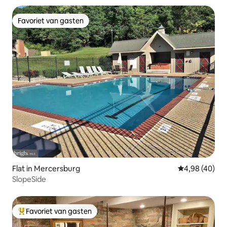
Favoriet van gasten
Favoriet van gasten
Flat in Mercersburg
Gemiddelde be
4,98 (40)
SlopeSide
Favoriet van gasten
Topfavoriet van gasten