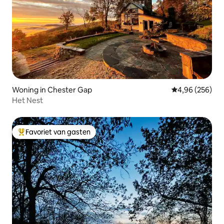
Woning in Chester Gap
Gemiddelde beo
4,96 (256)
Het Nest
Favoriet van gasten
Topfavoriet van gasten