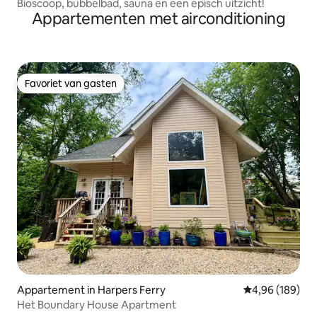
Bioscoop, bubbelbad, sauna en een episch uitzicht!
Appartementen met airconditioning
Favoriet van gasten
Favoriet van gasten
Appartement in Harpers Ferry
Gemiddelde beo
4,96 (189)
Het Boundary House Apartment