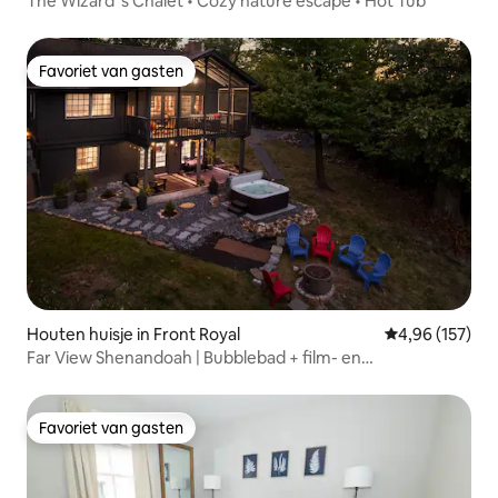
The Wizard 's Chalet • Cozy nature escape • Hot Tub
Favoriet van gasten
Favoriet van gasten
Houten huisje in Front Royal
Gemiddelde beo
4,96 (157)
Far View Shenandoah | Bubblebad + film- en
spelletjeskamer
Favoriet van gasten
Favoriet van gasten