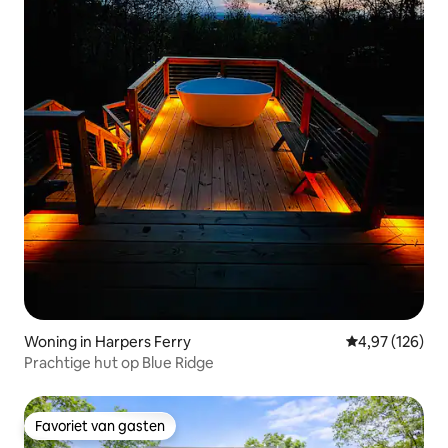
Woning in Harpers Ferry
Gemiddelde beo
4,97 (126)
Prachtige hut op Blue Ridge
Favoriet van gasten
Favoriet van gasten