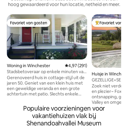
hoog gewaardeerd voor hun locatie, netheid en meer.
Favoriet van gasten
Favoriet van g
Favoriet van gasten
Topfavoriet van 
Woning in Winchester
Gemiddelde beoordeling van 4,9
4,97 (291)
Stadsbetoveraar op enkele minuten van
Huisje in Winches
de oude stad
Gerenoveerd huis in cottage-stijl uit de
GEZELLIGE+SEXY p
jaren 50. Geniet van een klein huis met
ontsnapping! HOT 
Zoek niet verder vo
een geweldige veranda en een grote
en plezier~ Foxy is
achtertuin met patio. Slechts enkele
ontsnapping, gel
minuten rijden en ongeveer 10-15
Valley en omgeven
minuten lopen naar de historische oude
Populaire voorzieningen voor
hectare, maar sle
binnenstad van Winchester, met tal van
het centrum van W
vakantiehuizen vlak bij
restaurants, bars, winkels en vaak een
een unieke glamou
soort evenement zoals het Shenandoah
Shenandoahvallei Museum
omgeven door all
Apple Blossom Festival! Ons huis is