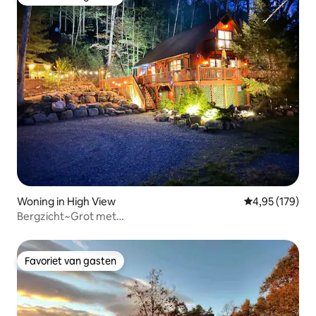
Favoriet van gasten
Woning in High View
Gemiddelde beo
4,95 (179)
Bergzicht~Grot met
bubbelbad~50 acre~Quadpaden~Vissen~Zwemmen
Favoriet van gasten
Favoriet van gasten