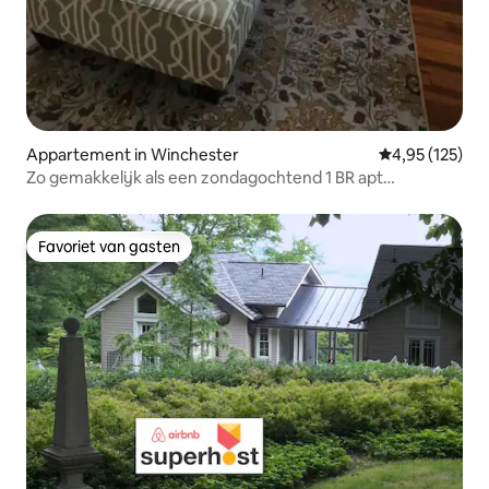
Appartement in Winchester
Gemiddelde beo
4,95 (125)
Zo gemakkelijk als een zondagochtend 1 BR apt
geweldige locatie
Favoriet van gasten
Favoriet van gasten