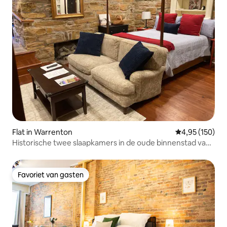
Flat in Warrenton
Gemiddelde beo
4,95 (150)
Historische twee slaapkamers in de oude binnenstad van
Warrenton
Favoriet van gasten
Favoriet van gasten