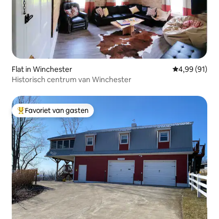
Flat in Winchester
Gemiddelde be
4,99 (91)
Historisch centrum van Winchester
Favoriet van gasten
Topfavoriet van gasten