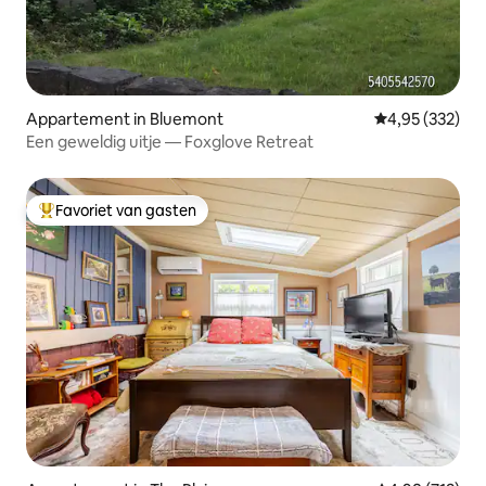
Appartement in Bluemont
Gemiddelde beo
4,95 (332)
Een geweldig uitje — Foxglove Retreat
Favoriet van gasten
Topfavoriet van gasten