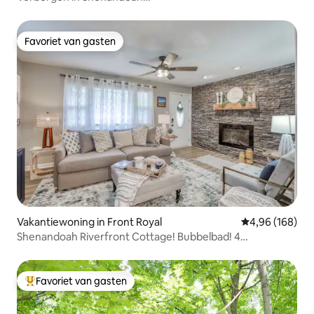
Valley|Zwembad|Huisdieren|Vuurplaats
Favoriet van gasten
Favoriet van gasten
Vakantiewoning in Front Royal
Gemiddelde beo
4,96 (168)
Shenandoah Riverfront Cottage! Bubbelbad! 4
slaapplaatsen!
Favoriet van gasten
Topfavoriet van gasten