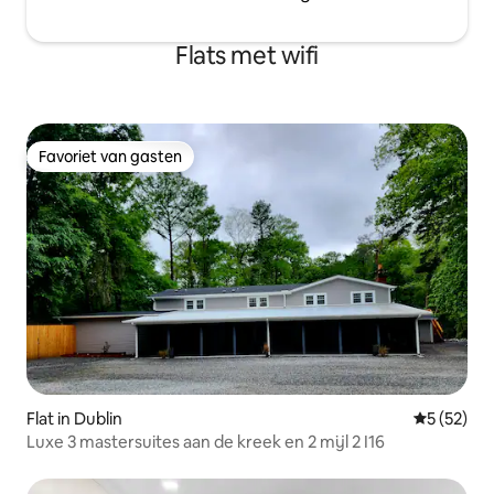
Flats met wifi
Favoriet van gasten
Favoriet van gasten
Flat in Dublin
Gemiddelde
5 (52)
Luxe 3 mastersuites aan de kreek en 2 mijl 2 I16