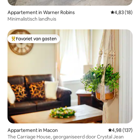
Appartement in Warner Robins
Gemiddelde be
4,83 (18)
Minimalistisch landhuis
Favoriet van gasten
Topfavoriet van gasten
Appartement in Macon
Gemiddelde beo
4,98 (137)
The Carriage House, georganiseerd door Crystal Jean