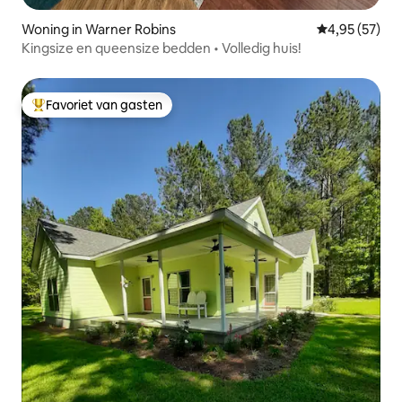
Woning in Warner Robins
Gemiddelde be
4,95 (57)
Kingsize en queensize bedden • Volledig huis!
Favoriet van gasten
Topfavoriet van gasten