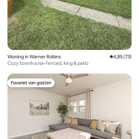
Woning in Warner Robins
Gemiddelde be
4,85 (73)
Cozy townhouse-fenced, king & patio
Favoriet van gasten
Favoriet van gasten