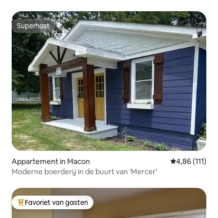
Superhost
Superhost
Appartement in Macon
Gemiddelde be
4,86 (111)
Moderne boerderij in de buurt van 'Mercer'
Favoriet van gasten
Topfavoriet van gasten