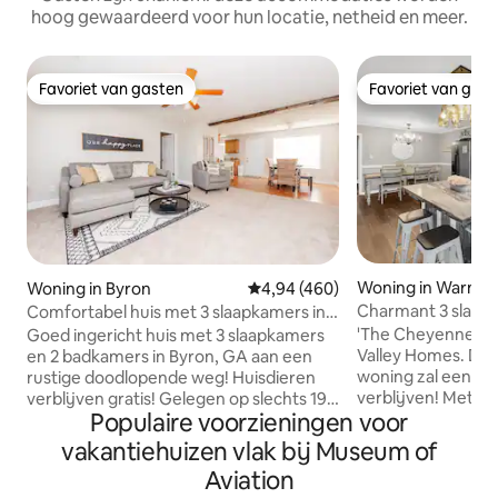
hoog gewaardeerd voor hun locatie, netheid en meer.
Favoriet van gasten
Favoriet van gas
Favoriet van gasten
Favoriet van gas
Woning in Warner
Woning in Byron
Gemiddelde beoordeling van 4,9
4,94 (460)
Charmant 3 slaap
Comfortabel huis met 3 slaapkamers in
SPEELKAMER en ki
de buurt van I-75, dicht bij RAFB!
'The Cheyenne Ho
Goed ingericht huis met 3 slaapkamers
Valley Homes. Deze gerenoveerde
en 2 badkamers in Byron, GA aan een
woning zal een dr
rustige doodlopende weg! Huisdieren
verblijven! Met m
verblijven gratis! Gelegen op slechts 19
Populaire voorzieningen voor
voorzieningen is 
minuten van RAFB, op 12 minuten van
comfortabel en ver
Amazon en op 22 minuten van de GA
vakantiehuizen vlak bij Museum of
elk gezin. De spe
National Fairgrounds - je kunt dicht bij
Aviation
tafeltennistafel en
alles zijn! Maak je geen zorgen over