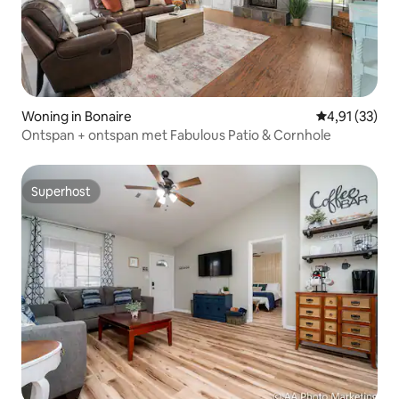
Woning in Bonaire
Gemiddelde be
4,91 (33)
Ontspan + ontspan met Fabulous Patio & Cornhole
Superhost
Superhost