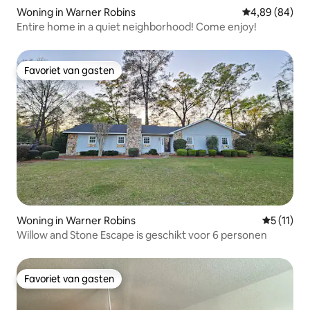
Woning in Warner Robins
Gemiddelde be
4,89 (84)
Entire home in a quiet neighborhood! Come enjoy!
Favoriet van gasten
Favoriet van gasten
Woning in Warner Robins
Gemiddeld
5 (11)
Willow and Stone Escape is geschikt voor 6 personen
Favoriet van gasten
Favoriet van gasten