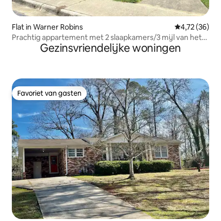
Flat in Warner Robins
Gemiddelde be
4,72 (36)
Prachtig appartement met 2 slaapkamers/3 mijl van het
Gezinsvriendelijke woningen
Luchtvaartmuseum
Favoriet van gasten
Favoriet van gasten