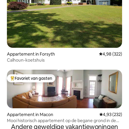
Appartement in Forsyth
Gemiddelde beo
4,98 (322)
Calhoun-koetshuis
Favoriet van gasten
Topfavoriet van gasten
Appartement in Macon
Gemiddelde beo
4,93 (232)
Mooi historisch appartement op de begane grond in de
Andere geweldige vakantiewoningen
stad