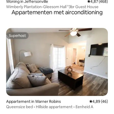
Woning in Jeffersonville
Gemiddelde beo
4,87 (468)
Wimberly Plantation-Gleesom Hall "3br Guest House
Appartementen met airconditioning
Superhost
Superhost
Appartement in Warner Robins
Gemiddelde be
4,89 (46)
Queensize bed • Hillside appartement • Eenheid A