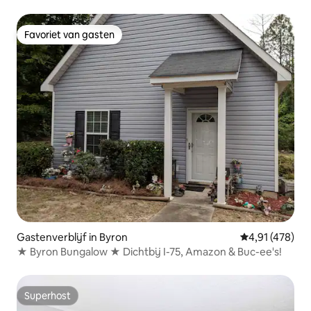
Favoriet van gasten
Favoriet van gasten
Gastenverblijf in Byron
Gemiddelde beo
4,91 (478)
★ Byron Bungalow ★ Dichtbij I-75, Amazon & Buc-ee's!
Superhost
Superhost