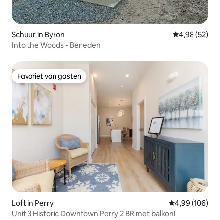
Schuur in Byron
Gemiddelde be
4,98 (52)
Into the Woods - Beneden
Favoriet van gasten
Favoriet van gasten
Loft in Perry
Gemiddelde beo
4,99 (106)
Unit 3 Historic Downtown Perry 2 BR met balkon!