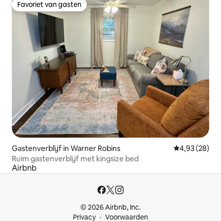
Favoriet van gasten
Favoriet van gasten
Gastenverblijf in Warner Robins
Gemiddelde be
4,93 (28)
Ruim gastenverblijf met kingsize bed
Airbnb
© 2026 Airbnb, Inc.
Privacy
Voorwaarden