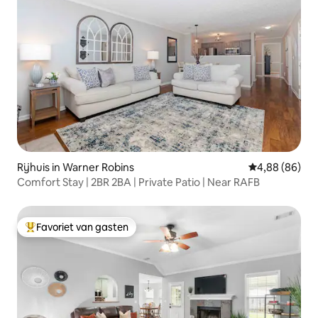
Rijhuis in Warner Robins
Gemiddelde be
4,88 (86)
Comfort Stay | 2BR 2BA | Private Patio | Near RAFB
Favoriet van gasten
Topfavoriet van gasten