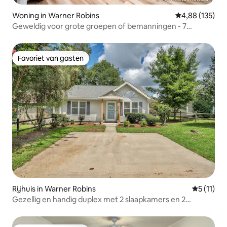
Woning in Warner Robins
Gemiddelde beo
4,88 (135)
Geweldig voor grote groepen of bemanningen - 7
bedden/ 4 slaapkamers
Favoriet van gasten
Favoriet van gasten
Rijhuis in Warner Robins
Gemiddeld
5 (11)
Gezellig en handig duplex met 2 slaapkamers en 2
badkamers