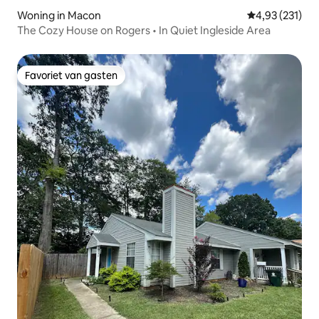
Woning in Macon
Gemiddelde beo
4,93 (231)
The Cozy House on Rogers • In Quiet Ingleside Area
Favoriet van gasten
Favoriet van gasten