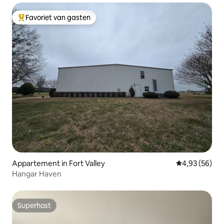
Favoriet van gasten
Topfavoriet van gasten
Appartement in Fort Valley
Gemiddelde be
4,93 (56)
Hangar Haven
Superhost
Superhost