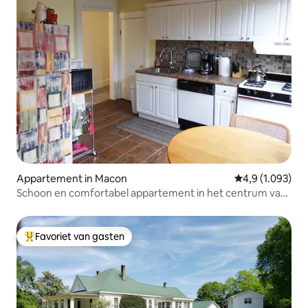
Appartement in Macon
Gemiddelde beo
4,9 (1.093)
Schoon en comfortabel appartement in het centrum van
Macon
Favoriet van gasten
Topfavoriet van gasten