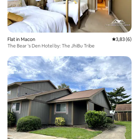
Flat in Macon
Gemiddelde b
3,83 (6)
The Bear 's Den Hotel by: The JhiBu Tribe