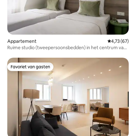
Appartement
Gemiddelde be
4,73 (67)
Ruime studio (tweepersoonsbedden) in het centrum van
München
Favoriet van gasten
Favoriet van gasten