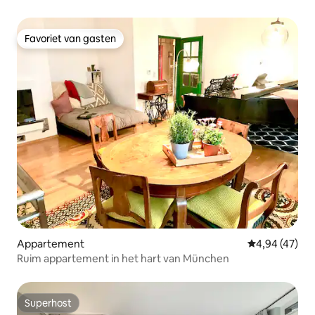
Olympiapark
Favoriet van gasten
Favoriet van gasten
Appartement
Gemiddelde be
4,94 (47)
Ruim appartement in het hart van München
Superhost
Superhost