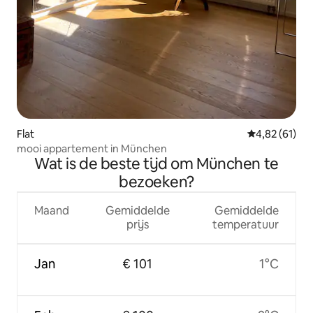
Flat
Gemiddelde be
4,82 (61)
mooi appartement in München
Wat is de beste tijd om München te
bezoeken?
Maand
Gemiddelde
Gemiddelde
prijs
temperatuur
Jan
€ 101
1°C