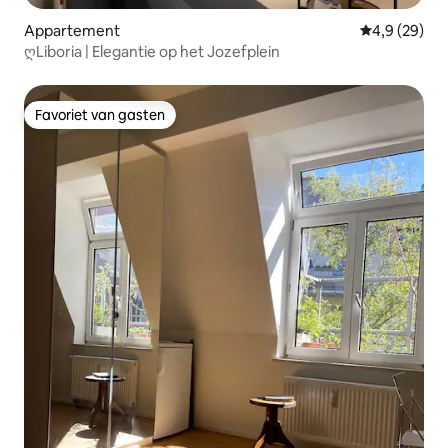
Appartement
Gemiddelde b
4,9 (29)
ღLiboria | Elegantie op het Jozefplein
Favoriet van gasten
Favoriet van gasten