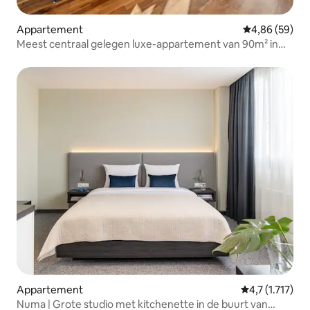
Appartement
Gemiddelde be
4,86 (59)
Meest centraal gelegen luxe-appartement van 90m² in
München City
Appartement
Gemiddelde beo
4,7 (1.717)
Numa | Grote studio met kitchenette in de buurt van