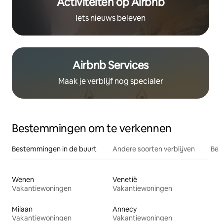
Activiteiten op Airbnb
Iets nieuws beleven
Airbnb Services
Maak je verblijf nog specialer
Bestemmingen om te verkennen
Bestemmingen in de buurt
Andere soorten verblijven
Bes
Wenen
Venetië
Vakantiewoningen
Vakantiewoningen
Milaan
Annecy
Vakantiewoningen
Vakantiewoningen