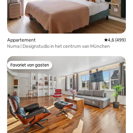
Appartement
Gemiddelde be
4,6 (499)
Numa | Designstudio in het centrum van München
Favoriet van gasten
Favoriet van gasten