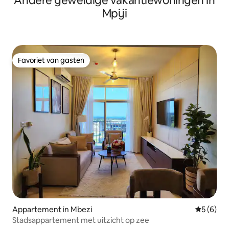
Andere geweldige vakantiewoningen in
Mpiji
Favoriet van gasten
Favoriet van gasten
Appartement in Mbezi
Gemiddeld
5 (6)
Stadsappartement met uitzicht op zee