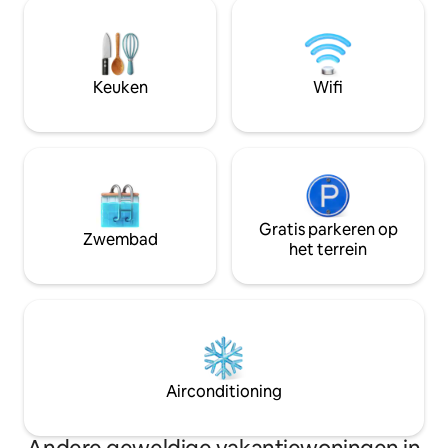
zeebries - we nodigen je uit om te
Magufuli. De ruimte is zorgvuldig
vertragen, diep te ademen en
ingericht voor co
eenvoudig te leven. Ontbijt beschikbaar
combineert een m
tegen een toeslag van 5 PP Luchthaven
een warme, gezins
JNI - 32 km/1 uur Treinstation SGR-
Keuken
Wifi
29km/57min Zanzibar Ferry-
27km/53min Magufuli Upcountry Bus
Stand-27 km/52 min
Gratis parkeren op
Zwembad
het terrein
Airconditioning