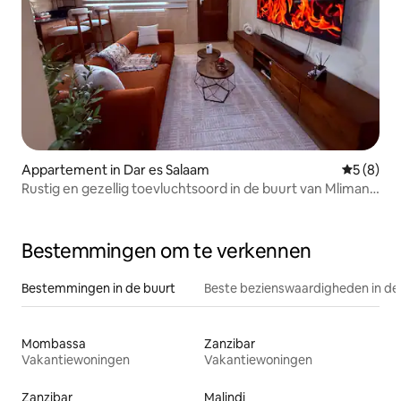
Appartement in Dar es Salaam
Gemiddeld
5 (8)
Rustig en gezellig toevluchtsoord in de buurt van Mlimani
City Mall
Bestemmingen om te verkennen
Bestemmingen in de buurt
Beste bezienswaardigheden in de
Mombassa
Zanzibar
Vakantiewoningen
Vakantiewoningen
Zanzibar
Malindi