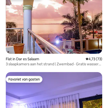
Flat in Dar es Salaam
Gemiddelde be
4,73 (73)
3 slaapkamers aan het strand | Zwembad · Gratis wasserij
| Mbezi Beach
Favoriet van gasten
Favoriet van gasten