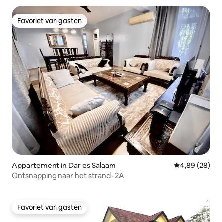
Favoriet van gasten
Favoriet van gasten
Appartement in Dar es Salaam
Gemiddelde be
4,89 (28)
Ontsnapping naar het strand -2A
Favoriet van gasten
Favoriet van gasten