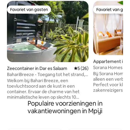
Favoriet van gasten
Favoriet van gas
Favoriet van gasten
Favoriet van gas
Appartement in D
Sorana Homes | Sne
Zeecontainer in Dar es Salaam
Gemiddelde beoordeling van
5 (26)
werkruimte, tege
Bij Sorana Homes 
BahariBreeze - Toegang tot het strand,
alleen een verblijf,
klein, jacuzzi buiten.
Welkom bij Bahari Breeze, een
Perfect voor klein
toevluchtsoord aan de kust in een
zakenreizigers, o
container. Ervaar de charme van het
uitwisselingsstudenten. Je bev
minimalistische leven op slechts 10
een gunstige loca
Populaire voorzieningen in
minuten lopen van de Indische Oceaan.
(45 minuten) naar
Of je nu alleen reist, een stel bent dat op
vakantiewoningen in Mpiji
International Airport, 16 km (30 m
zoek is naar een romantisch
naar de veerboot naar
toevluchtsoord of een digitale nomade
(30 minuten) naar
die op zoek is naar rust met een
(30 minuten) naar