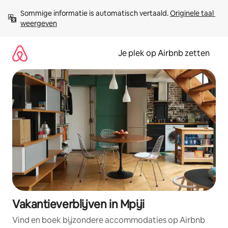
Ga
Sommige informatie is automatisch vertaald. 
Originele taal 
direct
weergeven
naar
inhoud
Je plek op Airbnb zetten
Vakantieverblijven in Mpiji
Vind en boek bijzondere accommodaties op Airbnb