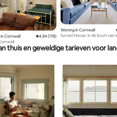
Woning in Cornwall
Sunset House: in de buurt van
 van 4,92 op 5, 152 recensies
 in Cornwall
Gemiddelde beoordeling van 4,94 op 5, 178 r
4,94 (178)
Point, wandelen en Woodbury
 Cornwall
n thuis en geweldige tarieven voor lan