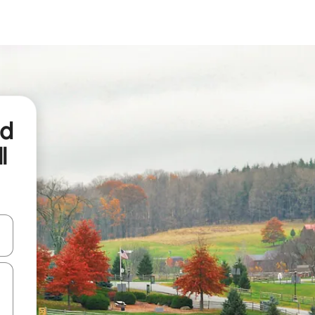
nd
l
een keuze met je de pijltjestoetsen omhoog en omlaag, óf door te tikk