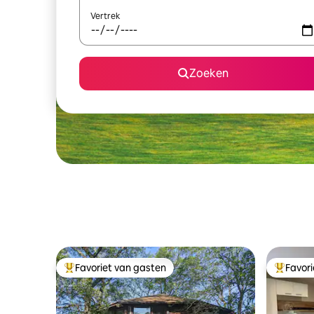
Vertrek
Zoeken
Favoriet van gasten
Favor
Topfavoriet van gasten
Topfavor