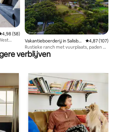
Gemiddelde beoordeling van 4,98 op 5, 58 recensies
4,98 (58)
 West
ecensies
Vakantieboerderij in Salisbur
Gemiddelde beoordeling
4,87 (107)
y Mills
Rustieke ranch met vuurplaats, paden en
gere verblijven
grazende paarden