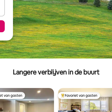
Langere verblijven in de buurt
iet van gasten
Favoriet van gasten
iet van gasten
Topfavoriet van gasten