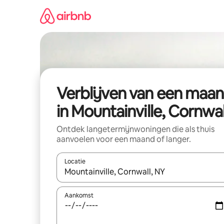
Ga
direct
naar
inhoud
Verblijven van een maa
in Mountainville, Cornwal
Ontdek langetermijnwoningen die als thuis
aanvoelen voor een maand of langer.
Locatie
Wanneer er resultaten beschikbaar zijn, maak je 
Aankomst