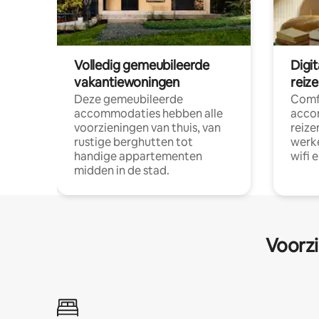
Volledig gemeubileerde
Digi
vakantiewoningen
reiz
Deze gemeubileerde
Comf
accommodaties hebben alle
acco
voorzieningen van thuis, van
reize
rustige berghutten tot
werke
handige appartementen
wifi 
midden in de stad.
Voorzi