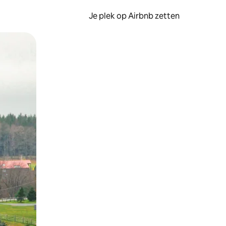
Je plek op Airbnb zetten
en of swipen.