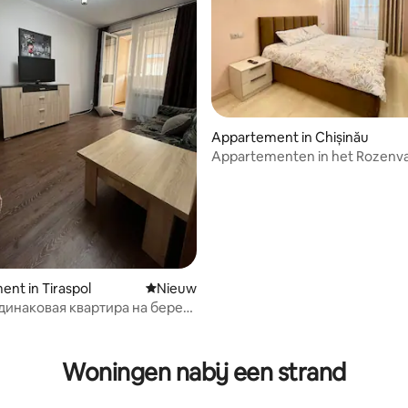
Appartement in Chișinău
Appartementen in het Rozenval
nt in Tiraspol
Nieuwe accommodatie
Nieuw
динаковая квартира на берегу
ной
Woningen nabij een strand