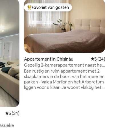
Flat in Ch
Favoriet van gasten
Favor
Topfavoriet van gasten
Topfavo
Luxe huis
personen
Deze spe
buurt van
makkelij
plannen. 
grootste 
Op 5-7 minuten rijden,
Mall Cent
Night Clu
Appartement in Chișinău
Gemiddelde beoorde
5 (24)
ecensies
Ograda van dit complex heeft een
Gezellig 2-kamerappartement naast het
prachtige 
park
Een rustig en ruim appartement met 2
rusten. S
slaapkamers in de buurt van het meer en
parkeren
parken - Valea Morilor en het Arboretum
complex.
liggen voor u klaar. Je woont vlakbij het
locatie.
centrum, maar zonder de drukte van de
stad, geweldig voor 2 personen. Het
appartement is uitgerust met alles wat je
nodig hebt: keukengerei, koelkast,
Gemiddelde beoordeling van 5 op 5, 34 recensies
5 (34)
wasmachine, waterkoker, servies,
magnetron, Nespresso-apparaat,
assieke
airconditioning, haardroger, strijkijzer.