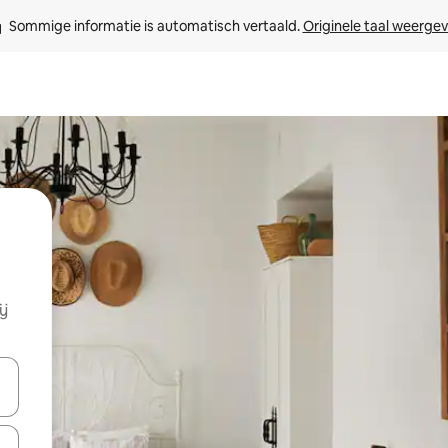
Sommige informatie is automatisch vertaald. 
Originele taal weerge
ij
een keuze met je de pijltjestoetsen omhoog en omlaag, óf door te tikk