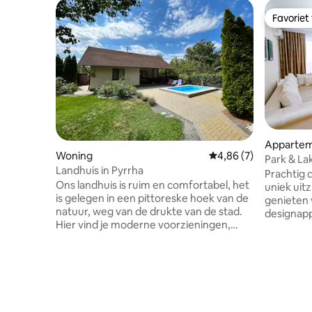
Favoriet
Favoriet
Apparte
Woning
Gemiddelde beoordeli
4,86 (7)
Park & Lak
Landhuis in Pyrrha
Prachtig
Ons landhuis is ruim en comfortabel, het
uniek uitz
is gelegen in een pittoreske hoek van de
genieten v
natuur, weg van de drukte van de stad.
designap
Hier vind je moderne voorzieningen,
verdiepin
gezellige slaapkamers, een volledig
adembene
uitgeruste keuken en een pittoreske
stad, wat 
tuin. Prachtig uitzicht en frisse lucht,
apparteme
nabijheid van de rivier en het bos voor
prestigie
buitenactiviteiten en alle moderne
Park,dire
voorzieningen, huisdiervriendelijke
en het pa