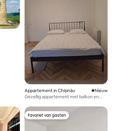
Appartement in Chișinău
Nieuwe accommoda
Nieuw
Gezellig appartement met balkon en
goede ligging
Favoriet van gasten
Favoriet van gasten