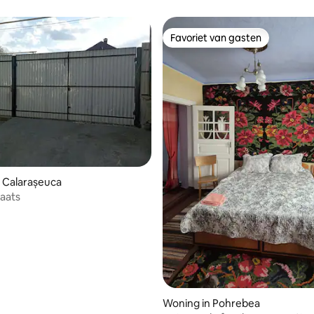
Favoriet van gasten
Favoriet van gasten
 Calarașeuca
laats
Woning in Pohrebea