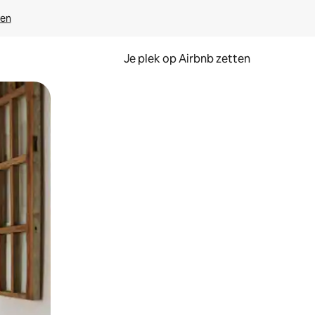
ven
Je plek op Airbnb zetten
en of swipen.