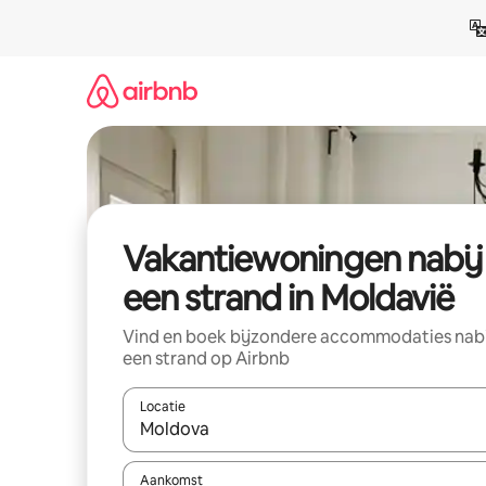
Ga
direct
naar
inhoud
Vakantiewoningen nabij
een strand in Moldavië
Vind en boek bijzondere accommodaties nab
een strand op Airbnb
Locatie
Wanneer er resultaten beschikbaar zijn, maak je 
Aankomst