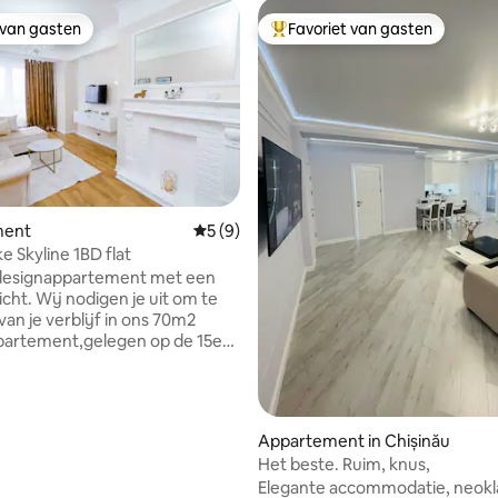
 van gasten
Favoriet van gasten
 van gasten
Topfavoriet van gasten
ment
Gemiddelde beoordeling van 5 op 5, 9 r
5 (9)
ng van 4,86 op 5, 7 recensies
e Skyline 1BD flat
 designappartement met een
icht. Wij nodigen je uit om te
an je verblijf in ons 70m2
partement,gelegen op de 15e
g. De ramen bieden een
mend uitzicht over de hele
je elke dag zal verrassen. Het
nt is gelegen in het
Appartement in Chișinău
uze gebied van het Rose Valley
Het beste. Ruim, knus,
ct aan de oever van het meer
Elegante accommodatie, neokl
rk. Het appartement is