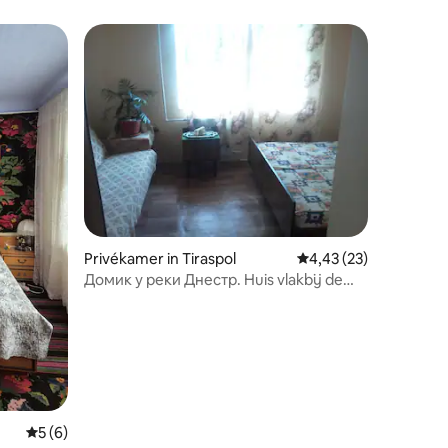
Privékamer in Tiraspol
Gemiddelde beoordelin
4,43 (23)
Домик у реки Днестр. Huis vlakbij de
rivier de Dnjestr
Gemiddelde beoordeling van 5 op 5, 6 recensies
5 (6)