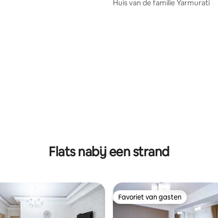
Huis van de familie Yarmurati
ng van 4,86 op 5, 7 recensies
Flats nabij een strand
Favoriet van gasten
Favoriet van gasten