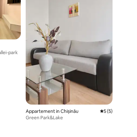
lei-park
Appartement in Chișinău
Gemiddelde beoor
5 (5)
Green Park&Lake