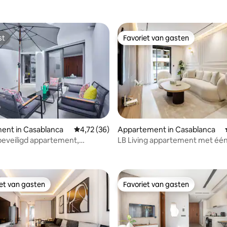
st
Favoriet van gasten
st
Favoriet van gasten
 van 4,93 op 5, 119 recensies
ent in Casablanca
Gemiddelde beoordeling van 4,72 op 5, 36 r
4,72 (36)
Appartement in Casablanca
eveiligd appartement,
LB Living appartement met éé
as
slaapkamer
iet van gasten
Favoriet van gasten
iet van gasten
Favoriet van gasten