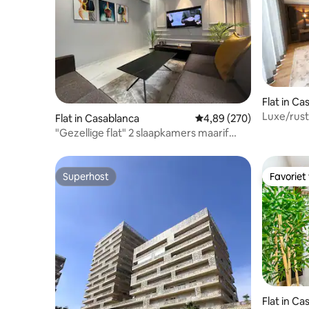
Flat in Ca
Luxe/rust
Flat in Casablanca
Gemiddelde beoordeling
4,89 (270)
bij het st
"Gezellige flat" 2 slaapkamers maarif
Casablanca
Superhost
Favoriet
Superhost
Favoriet
Flat in Ca