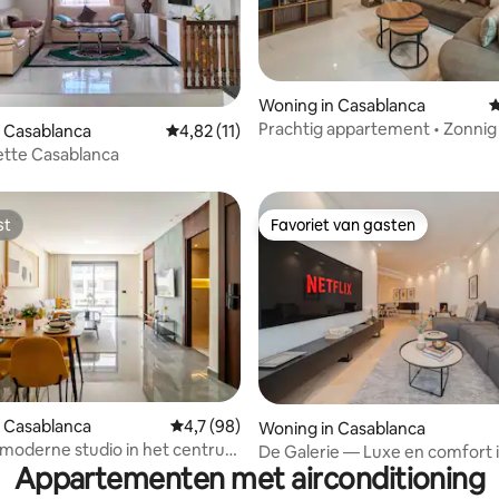
eling van 5 op 5, 7 recensies
Woning in Casablanca
G
Prachtig appartement • Zonnig
 Casablanca
Gemiddelde beoordeling van 4,82 op 5, 11 r
4,82 (11)
• Triangle d'Or • Centrum
rette Casablanca
st
Favoriet van gasten
st
Favoriet van gasten
g van 4,82 op 5, 22 recensies
 Casablanca
Gemiddelde beoordeling van 4,7 op 5, 98 r
4,7 (98)
Woning in Casablanca
 moderne studio in het centrum
De Galerie — Luxe en comfort i
Appartementen met airconditioning
blanca
van Casablanca