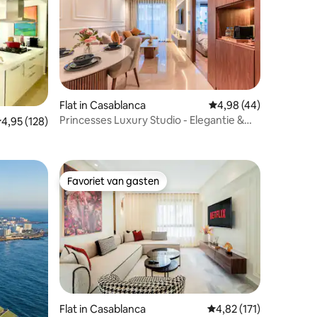
ecensies
Flat in Casablanca
Gemiddelde beoordelin
4,98 (44)
Princesses Luxury Studio - Elegantie &
emiddelde beoordeling van 4,95 op 5, 128 recensies
4,95 (128)
Licht
s
Favoriet van gasten
Favoriet van gasten
ecensies
Flat in Casablanca
Gemiddelde beoordelin
4,82 (171)