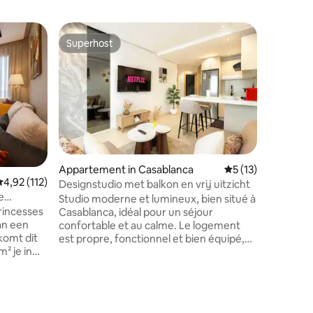
Appartem
Superhost
Favorie
Superhost
Favorie
Premium 
Welkom in
gelegen i
bij het 
accommoda
gebouw en
nette de
heeft ee
comfortab
ecensies
Appartement in Casablanca
Gemiddelde beoord
5 (13)
kitchene
Gemiddelde beoordeling van 4,92 op 5, 112 recensies
4,92 (112)
Designstudio met balkon en vrij uitzicht
Of je nu 
e
Studio moderne et lumineux, bien situé à
om de st
rincesses
Casablanca, idéal pour un séjour
biedt de
an een
confortable et au calme. Le logement
aangenaa
komt dit
est propre, fonctionnel et bien équipé,
² je in
avec une connexion Internet haut débit
ewilde
en fibre optique, un balcon et une vue
in licht,
dégagée pour se détendre après une
ol
journée de travail ou de visite. Le quartier
ken die
est calme, proche des commerces et