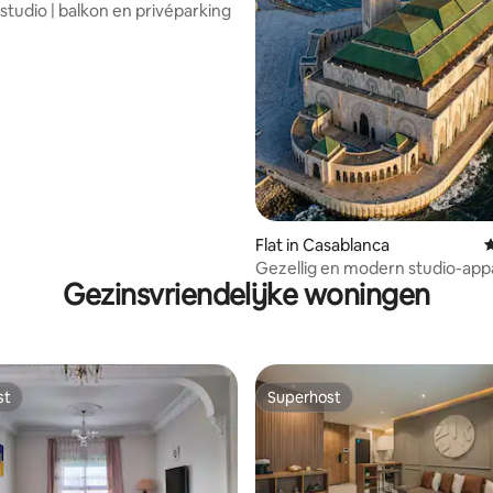
studio | balkon en privéparking
 van 4,79 op 5, 170 recensies
Flat in Casablanca
G
Gezellig en modern studio-ap
Gezinsvriendelijke woningen
Frankrijk Stad
st
Superhost
st
Superhost