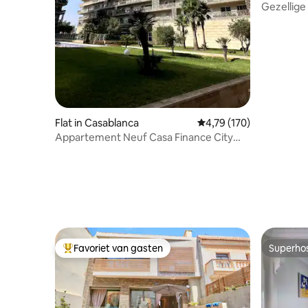
Gezellige 
Flat in Casablanca
Gemiddelde beoordeling
4,79 (170)
Appartement Neuf Casa Finance City
Verblijf Anfa Sky
Favoriet van gasten
Superho
Topfavoriet van gasten
Superho