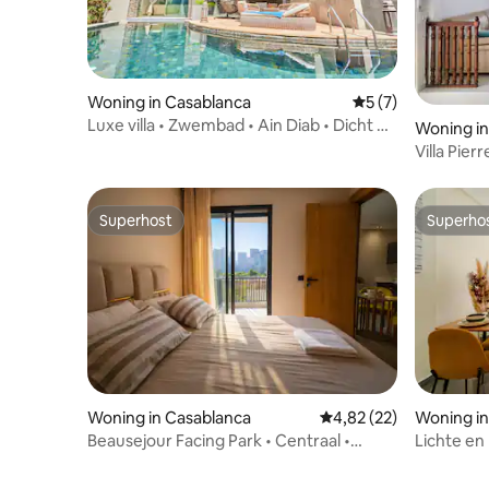
Woning in Casablanca
Gemiddelde beoord
5 (7)
Luxe villa • Zwembad • Ain Diab • Dicht bij
Woning in
het strand
Villa Pier
Superhost
Superho
Superhost
Superho
Woning in Casablanca
Gemiddelde beoordelin
4,82 (22)
Woning in
Beausejour Facing Park • Centraal •
Lichte en
Fitnessruimte • Parkeren
van Casa