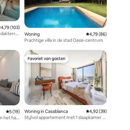
emiddelde beoordeling van 4,79 op 5, 103 recensies
4,79 (103)
 dakterras
ecensies
Woning
Gemiddelde beoordelin
4,79 (86)
Prachtige villa in de stad Oasis-centrum
Favoriet van gasten
Favoriet van gasten
ecensies
Woning in Casablanca
Gemiddelde beoordelin
4,92 (39)
Gemiddelde beoordeling van 5 op 5, 19 recensies
5 (19)
Stijlvol appartement met 1 slaapkamer •
n het hart
CFC • Parkeren + Snelle wifi +
Fitnessruimte | MS STAYS