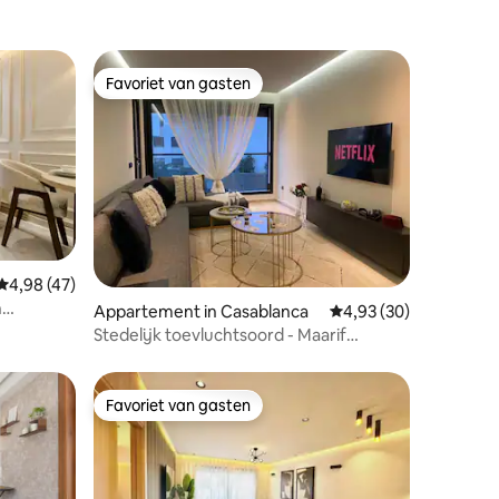
Favoriet van gasten
Favoriet van gasten
ecensies
Gemiddelde beoordeling van 4,98 op 5, 47 recensies
4,98 (47)
n
Appartement in Casablanca
Gemiddelde beoordelin
4,93 (30)
Stedelijk toevluchtsoord - Maarif
Casablanca
Favoriet van gasten
Favoriet van gasten