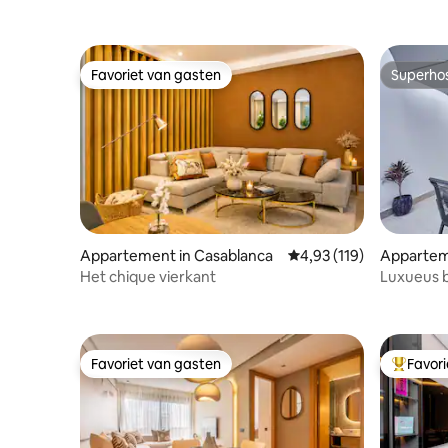
Favoriet van gasten
Superho
Favoriet van gasten
Superho
Appartement in Casablanca
Gemiddelde beoordeling
4,93 (119)
Appartem
Het chique vierkant
Luxueus b
privéterr
Favoriet van gasten
Favor
Favoriet van gasten
Topfavor