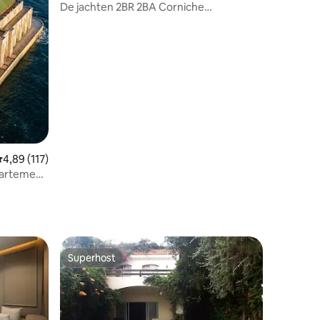
De jachten 2BR 2BA Corniche
Oceanfront residence
emiddelde beoordeling van 4,89 op 5, 117 recensies
4,89 (117)
partement
Superhost
Superhost