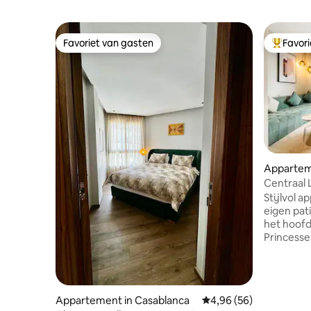
Favoriet van gasten
Favor
Favoriet van gasten
Topfavor
Appartem
Centraal L
en parke
Stijlvol 
eigen pat
het hoofd
Princess
65inch sma
Kingsize 
verduiste
uitgerust
Appartement in Casablanca
Gemiddelde beoordelin
4,96 (56)
gaskookpl