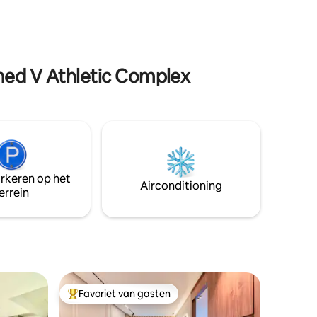
verblijf,
des axes principaux, ce qui facilite les
n of
déplacements. Le logement est géré par
H.M. Suites et nous restons disponibles
afés,
pendant votre séjour.
t centrum
med V Athletic Complex
arkeren op het
Airconditioning
errein
Favoriet van gasten
Topfavoriet van gasten