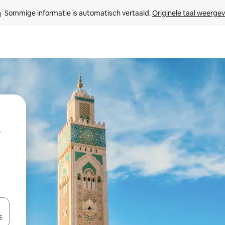
Sommige informatie is automatisch vertaald. 
Originele taal weerge
een keuze met je de pijltjestoetsen omhoog en omlaag, óf door te tikk