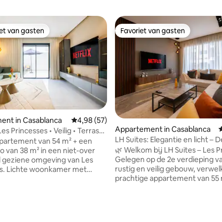
iet van gasten
Favoriet van gasten
iet van gasten
Favoriet van gasten
ent in Casablanca
Gemiddelde beoordeling van 4,98 op 5, 57 r
4,98 (57)
Appartement in Casablanca
es Princesses • Veilig • Terras
LH Suites: Elegantie en licht – D
ergelegenheid
appartement van 54 m² + een
Prinsessen
🌿 Welkom bij LH Suites – Les P
io van 38 m² in een niet-over
Gelegen op de 2e verdieping v
 geziene omgeving van Les
rustig en veilig gebouw, verwel
es. Lichte woonkamer met
prachtige appartement van 55 m
rt-tv (netflix), snelle wifi.
het hart van de levendige en g
bed van 180 cm met
wijk Princesses – Maârif. Badend 
ringsgordijnen. Volledig
zorgvuldig ingericht en smaakv
e keuken: kookeiland, oven,
g van 4,96 op 5, 56 recensies
ingericht, biedt het alle gemak
aat, Nespresso, waterkoker.