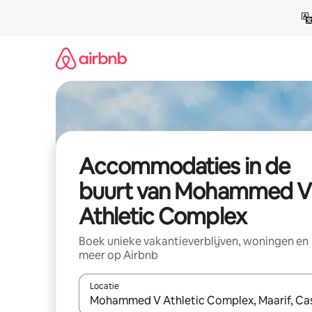
Ga
direct
naar
inhoud
Accommodaties in de
buurt van Mohammed V
Athletic Complex
Boek unieke vakantieverblijven, woningen en
meer op Airbnb
Locatie
Wanneer er resultaten beschikbaar zijn, maak je 