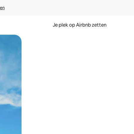
ven
Je plek op Airbnb zetten
en of swipen.