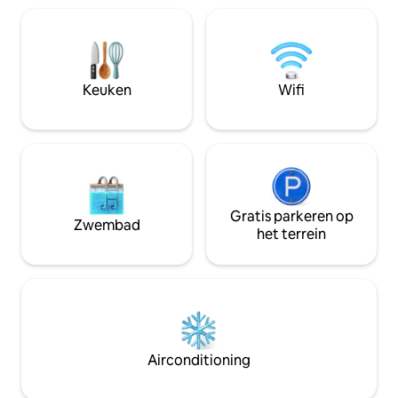
Spence vindt, een
slaapkamer met kingsize bed. Plus een
koffiebar, boetiek
schilderachtig binnenplaatsgebied. Loop
zijn centraal gele
naar de rivierwandeling, winkels,
San Angelo, Abilen
restaurants, bars en meer. We weten
Midland.
dat je het hier geweldig zult vinden en
Keuken
Wifi
terugkomen voor nog een 5-
sterrenverblijf!
Gratis parkeren op
Zwembad
het terrein
Airconditioning