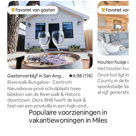
Favoriet van gasten
Favoriet van g
Topfavoriet van gasten
Topfavoriet van 
Houten huisje in 
Het houten huisje
Onze hut ligt in 
Gastenverblijf in San Angel
Gemiddelde beoordeling van 4,9
4,98 (174)
County in de buurt
o
Riverwalk Bungalow - Centrum
spookstadje Sanc
Nieuwbouw privé schuilplaats twee
al vijf generaties 
blokken van de Riverwalk & Historic
biedt een prachtig 
downtown. Deze BNB heeft de look &
zonsopgangen, z
feel van een privévilla in een high-end
sterrenkijken. Ko
Populaire voorzieningen in
resort en de locatie kan gewoon niet
uitzicht vanaf de 
worden verslagen. Deze stijlvolle niet zo
vakantiewoningen in Miles
gemakken van de b
kleine woning van 450 m ² toont een
stadje Robert Lee ligt op slechts 5
grote woonkamer met een kitchenette,
minuten naar het 
een spa zoals een bad en een grote