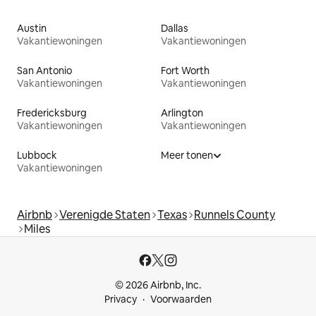
Austin
Dallas
Vakantiewoningen
Vakantiewoningen
San Antonio
Fort Worth
Vakantiewoningen
Vakantiewoningen
Fredericksburg
Arlington
Vakantiewoningen
Vakantiewoningen
Lubbock
Meer tonen
Vakantiewoningen
Airbnb
Verenigde Staten
Texas
Runnels County
Miles
© 2026 Airbnb, Inc.
Privacy
Voorwaarden