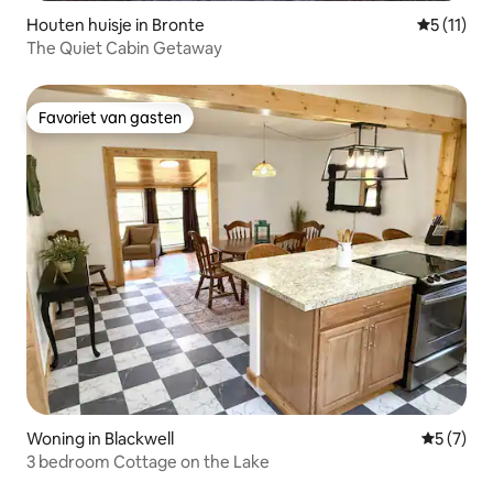
Houten huisje in Bronte
Gemiddeld
5 (11)
The Quiet Cabin Getaway
Favoriet van gasten
Favoriet van gasten
Woning in Blackwell
Gemiddeld
5 (7)
3 bedroom Cottage on the Lake