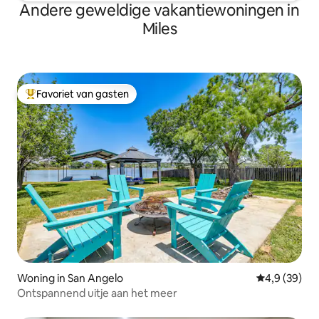
Andere geweldige vakantiewoningen in
Miles
Favoriet van gasten
Topfavoriet van gasten
Woning in San Angelo
Gemiddelde b
4,9 (39)
Ontspannend uitje aan het meer