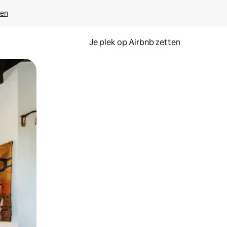
ven
Je plek op Airbnb zetten
en of swipen.