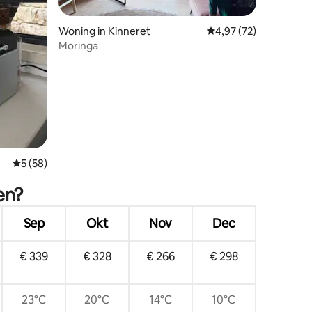
ecensies
Woning in Kinneret
Gemiddelde beoordelin
4,97 (72)
Moringa
Gemiddelde beoordeling van 5 op 5, 58 recensies
5 (58)
en?
Sep
Okt
Nov
Dec
€ 339
€ 328
€ 266
€ 298
23°C
20°C
14°C
10°C