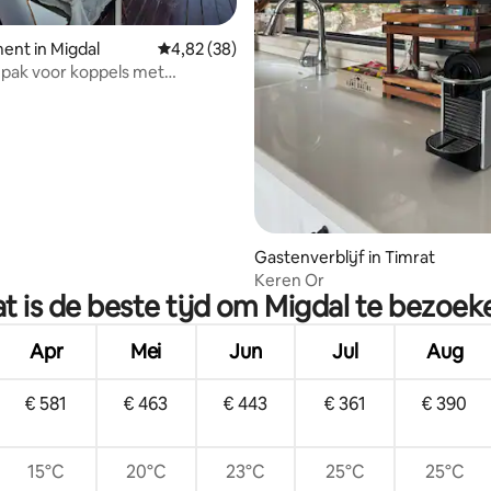
g van 4,97 op 5, 91 recensies
ent in Migdal
Gemiddelde beoordeling van 4,82 op 5, 38 r
4,82 (38)
pak voor koppels met
 en uitzicht op het meer
Gastenverblijf in Timrat
Keren Or
t is de beste tijd om Migdal te bezoek
Apr
Mei
Jun
Jul
Aug
€ 581
€ 463
€ 443
€ 361
€ 390
15°C
20°C
23°C
25°C
25°C