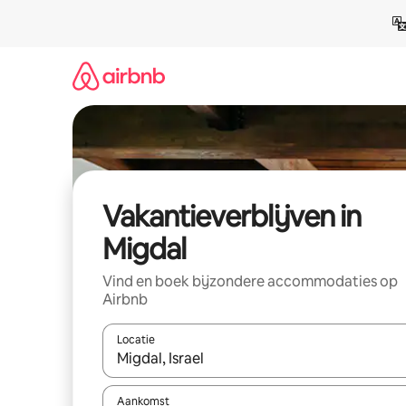
Ga
direct
naar
inhoud
Vakantieverblijven in
Migdal
Vind en boek bijzondere accommodaties op
Airbnb
Locatie
Wanneer er resultaten beschikbaar zijn, maak je 
Aankomst