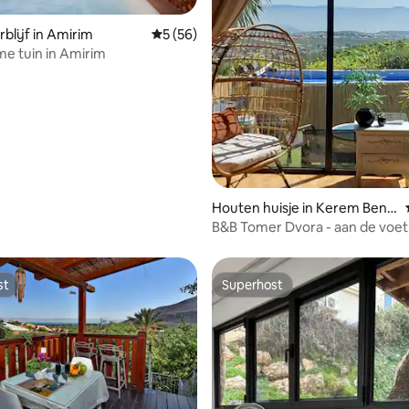
blijf in Amirim
Gemiddelde beoordeling van 5 op 5, 56 r
5 (56)
e tuin in Amirim
g van 4,79 op 5, 19 recensies
Houten huisje in Kerem Ben Z
imra
B&B Tomer Dvora - aan de voet
berg met uitzicht. Jacuzzi, voll
privacy
st
Superhost
st
Superhost