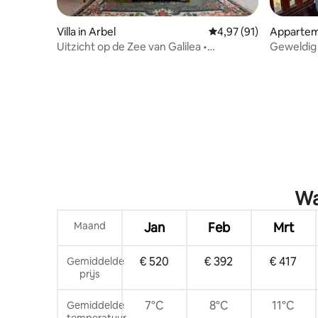
Villa in Arbel
Gemiddelde beoordelin
4,97 (91)
Appartem
Uitzicht op de Zee van Galilea •
Geweldig 
Zwembad • Uitchecken op
bubbelbad
zaterdagavond
Wa
Maand
Jan
Feb
Mrt
€ 520
€ 392
€ 417
Gemiddelde
prijs
7°C
8°C
11°C
Gemiddelde
temperatuur