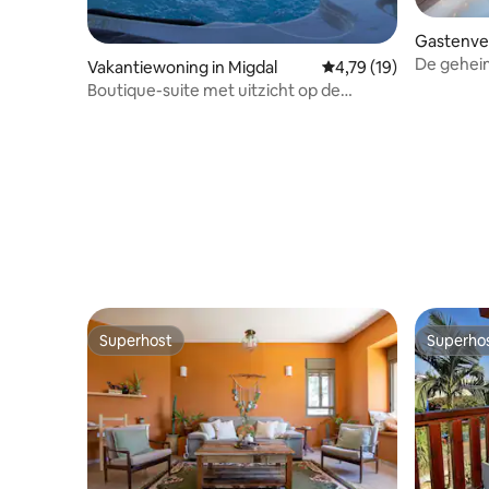
Gastenver
De geheim
Vakantiewoning in Migdal
Gemiddelde beoordelin
4,79 (19)
Boutique-suite met uitzicht op de
Herbeel
Superhost
Superho
Superhost
Superho