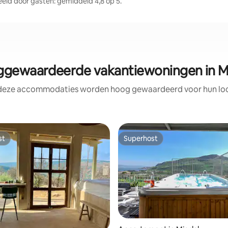
ld door gasten: gemiddeld 4,8 op 5.
gewaardeerde vakantiewoningen in M
 deze accommodaties worden hoog gewaardeerd voor hun loca
st
Superhost
st
Superhost