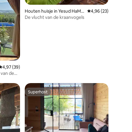
ecensies
Houten huisje in Yesud HaM
Gemiddelde beoordelin
4,96 (23)
a'ala
De vlucht van de kraanvogels
Gemiddelde beoordeling van 4,97 op 5, 39 recensies
4,97 (39)
 van de
edige
Superhost
Superhost