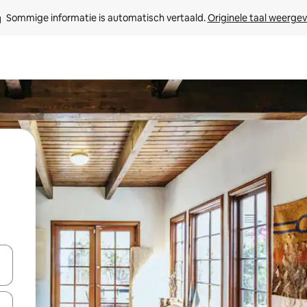
Sommige informatie is automatisch vertaald. 
Originele taal weerge
een keuze met je de pijltjestoetsen omhoog en omlaag, óf door te tikk