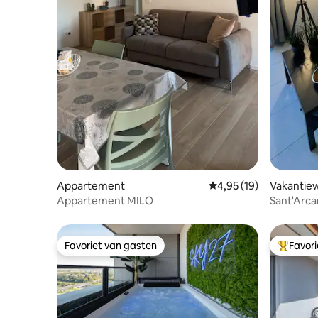
Appartement
Gemiddelde beoordelin
4,95 (19)
Vakantie
Appartement MILO
Sant'Arc
Favoriet van gasten
Favor
Favoriet van gasten
Topfavor