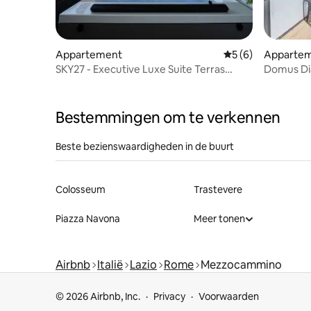
Appartement
Gemiddelde beoord
5 (6)
Apparte
SKY27 - Executive Luxe Suite Terras
Domus Di
Penthouse
Bestemmingen om te verkennen
Beste bezienswaardigheden in de buurt
Colosseum
Trastevere
Piazza Navona
Meer tonen
Airbnb
Italië
Lazio
Rome
Mezzocammino
© 2026 Airbnb, Inc.
Privacy
Voorwaarden