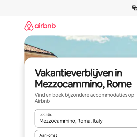
Ga
direct
naar
inhoud
Vakantieverblijven in
Mezzocammino, Rome
Vind en boek bijzondere accommodaties op
Airbnb
Locatie
Wanneer er resultaten beschikbaar zijn, maak je 
Aankomst