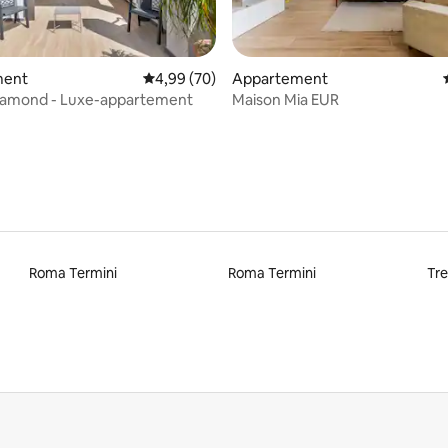
eling van 5 op 5, 6 recensies
ment
Gemiddelde beoordeling van 4,99 op 5, 70 r
4,99 (70)
Appartement
amond - Luxe-appartement
Maison Mia EUR
Roma Termini
Roma Termini
Tre