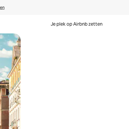
ven
Je plek op Airbnb zetten
en of swipen.