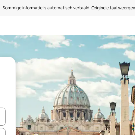
Sommige informatie is automatisch vertaald. 
Originele taal weerge
een keuze met je de pijltjestoetsen omhoog en omlaag, óf door te tikk