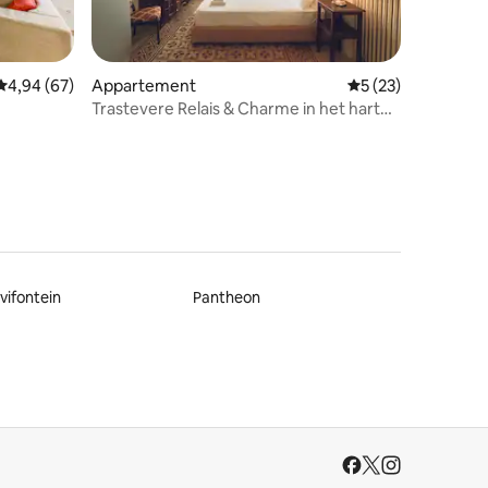
ecensies
Gemiddelde beoordeling van 4,94 op 5, 67 recensies
4,94 (67)
Appartement
Gemiddelde beoord
5 (23)
Trastevere Relais & Charme in het hart
van Rome
vifontein
Pantheon