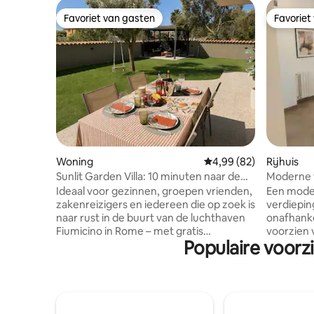
Favoriet van gasten
Favoriet
Favoriet van gasten
Favoriet
Woning
Gemiddelde beoordelin
4,99 (82)
Rijhuis
Sunlit Garden Villa: 10 minuten naar de
Moderne w
luchthaven, 30 minuten naar Rome
gezellige
Ideaal voor gezinnen, groepen vrienden,
Een moder
zakenreizigers en iedereen die op zoek is
verdiepin
naar rust in de buurt van de luchthaven
onafhank
Fiumicino in Rome – met gratis
voorzien 
Populaire voor
parkeergelegenheid en directe
gekenmerk
zelfincheckmogelijkheid. - 3 ruime
netheid, w
slaapkamers - Eigen tuin met
Mijn woni
buitenzithoek - Gratis parkeren
gezinnen 
(zeldzaam in deze buurt) - Supersnelle
naar comf
wifi - Zelf inchecken en 24/7
minuten v