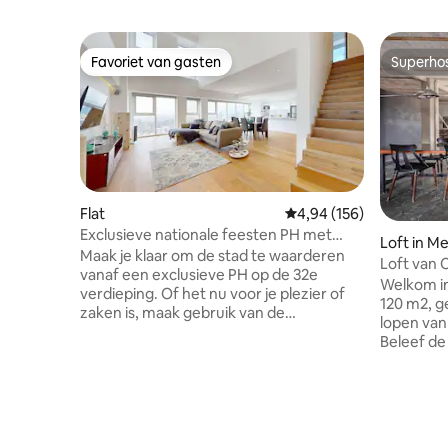
Favoriet van gasten
Superho
Favoriet van gasten
Superho
Flat
Gemiddelde beoordeling
4,94 (156)
Exclusieve nationale feesten PH met
Loft in M
voorzieningen
Maak je klaar om de stad te waarderen
Loft van 
vanaf een exclusieve PH op de 32e
Welkom in Coyoacá
verdieping. Of het nu voor je plezier of
120 m2, g
zaken is, maak gebruik van de
lopen van
voorzieningen die deze ruimte je te
Beleef de
bieden heeft. Sport in de fitnessruimte
lichte op
en werk dan een tijdje in het
of te wer
businesscentrum, pak een snack in het
vol verhalen. De loft is gel
restaurant, ontspan met een massage in
derde ver
de SPA en geniet van een prachtig
voormalig
uitzicht in het zwembad op het terras,