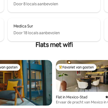
Door 8 locals aanbevolen
Medica Sur
Door 18 locals aanbevolen
Flats met wifi
 van gasten
Favoriet van gasten
 van gasten
Topfavoriet van gasten
Flat in Mexico-Stad
G
Ervaar de pracht van Mexico i