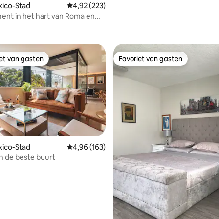
exico-Stad
Gemiddelde beoordeling van 4,92 op 5, 223 r
4,92 (223)
nt in het hart van Roma en
 van 4,95 op 5, 147 recensies
iet van gasten
Favoriet van gasten
iet van gasten
Favoriet van gasten
exico-Stad
Gemiddelde beoordeling van 4,96 op 5, 163 r
4,96 (163)
in de beste buurt