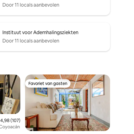
Door 11 locals aanbevolen
Instituut voor Ademhalingsziekten
Door 11 locals aanbevolen
Favoriet van gasten
Favoriet van gasten
emiddelde beoordeling van 4,98 op 5, 107 recensies
4,98 (107)
n Coyoacán