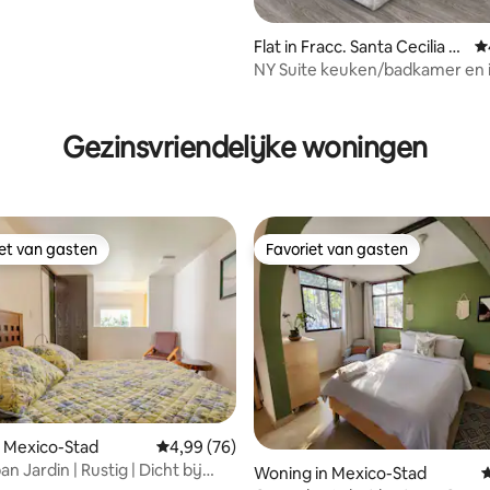
Flat in Fracc. Santa Cecilia C
G
oayoacán
NY Suite keuken/badkamer en 
zelfstandig zuid DF
 van 4,97 op 5, 140 recensies
Gezinsvriendelijke woningen
iet van gasten
Favoriet van gasten
iet van gasten
Favoriet van gasten
 Mexico-Stad
Gemiddelde beoordeling van 4,99 op 5, 76 r
4,99 (76)
an Jardin | Rustig | Dicht bij
g van 4,91 op 5, 80 recensies
Woning in Mexico-Stad
G