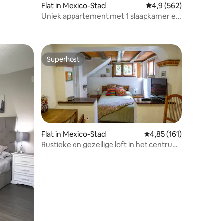
ecensies
Flat in Mexico-Stad
Gemiddelde beoordelin
4,9 (562)
Uniek appartement met 1 slaapkamer en
privétuin in Roma Norte
Superhost
Superhost
Flat in Mexico-Stad
Gemiddelde beoordelin
4,85 (161)
Rustieke en gezellige loft in het centrum
ecensies
van Coyocán. Mooie tuin