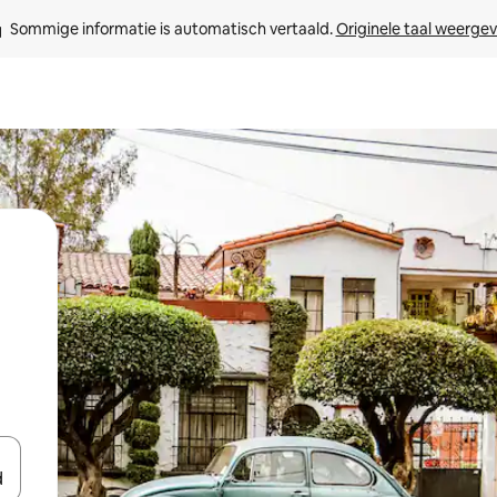
Sommige informatie is automatisch vertaald. 
Originele taal weerge
een keuze met je de pijltjestoetsen omhoog en omlaag, óf door te tikk