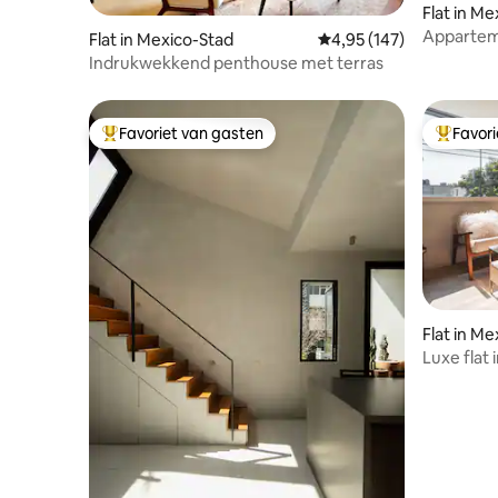
Flat in M
Apparteme
Flat in Mexico-Stad
Gemiddelde beoordeling
4,95 (147)
Condesa
Indrukwekkend penthouse met terras
Favoriet van gasten
Favor
Topfavoriet van gasten
Topfavor
Flat in M
Luxe flat 