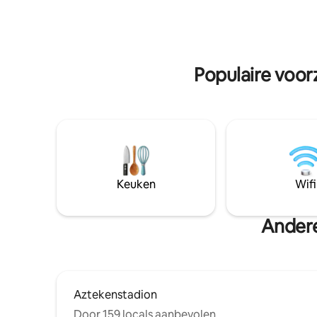
gerenove
zonder je ruimte te verlaten! In de buurt
creëren die 
van het gebouw vind je hoofdwegen en
terrasse
een winkelplek voor je aankopen.
gebruik. Met optie voor een derde gast.
Welkom!
Wifi 200 
Populaire voor
Keuken
Wifi
Andere
Aztekenstadion
Door 159 locals aanbevolen