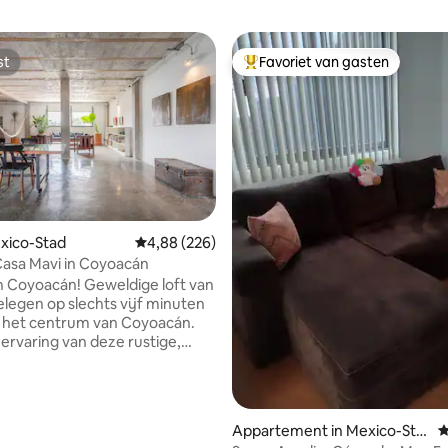
st
Favoriet van gasten
st
Topfavoriet van gasten
 van 4,94 op 5, 156 recensies
exico-Stad
Gemiddelde beoordeling van 4,88 op 5, 226 r
4,88 (226)
Casa Mavi in Coyoacán
n! Geweldige loft van
elegen op slechts vijf minuten
 het centrum van Coyoacán.
 ervaring van deze rustige,
en ruimte, ideaal om te rusten
ken en ingericht met objecten
egen op de
dieping van Casa Mavi, een
Appartement in Mexico-Sta
G
e fabriek die werd