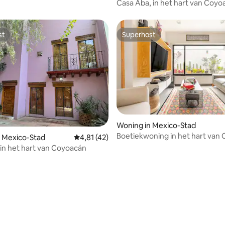
izen
Casa Aba, in het hart van Coyo
st
Superhost
st
Superhost
Woning in Mexico-Stad
Boetiekwoning in het hart van
ling van 5 op 5, 39 recensies
 Mexico-Stad
Gemiddelde beoordeling van 4,81 op 5, 42 r
4,81 (42)
 in het hart van Coyoacán