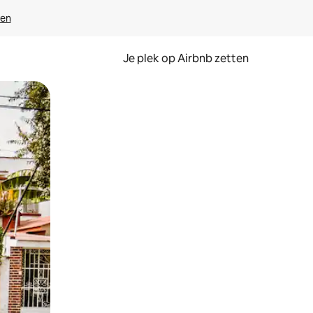
ven
Je plek op Airbnb zetten
en of swipen.