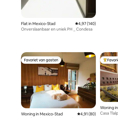
Flat in Mexico-Stad
Gemiddelde beoordeling
4,97 (140)
Onverslaanbaar en uniek PH _ Condesa
Favoriet van gasten
Favor
Favoriet van gasten
Topfavor
Woning in
Casa Tlalp
Woning in Mexico-Stad
Gemiddelde beoordelin
4,91 (80)