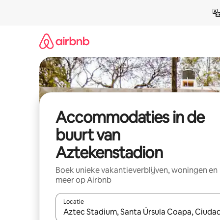
Ga
direct
naar
inhoud
Accommodaties in de
buurt van
Aztekenstadion
Boek unieke vakantieverblijven, woningen en
meer op Airbnb
Locatie
Wanneer er resultaten beschikbaar zijn, maak je 