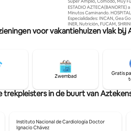
d
Super Amplio, Cómodo, Muy Fu
erd om een charmante plek te
Azteca Coapa.
ESTADIO AZTECA(BANORTE) a 
het uniek maakt. Het heeft
Minutos Caminando. HOSPITA
n voor gemeenschappelijk
Especialidades: INCAN, Gea Go
INER, Nutrición, FUCAM, SHRIN
Mega.
zieningen voor vakantiehuizen vlak bij
Minutos En Auto. X0chimilc0 Tra
20 Minutos En Auto. Paseo Aco
Terraza, Gran Sur, Sams, Costc
Monterrey, UVM Coyoacan, Se
Menor Acoxpa Cruz Azul, Jardí
Salesiano, Club América, Prep
UAM Rectoría, Colegio Militar. 
Camioneta Segur@ En Calle Ce
Gratis p
Privada, Vigilad@. ¡¡¡Bienvenid@
Zwembad
t
Planta Baja (No Elevador)
 trekpleisters in de buurt van Azteken
Instituto Nacional de Cardiología Doctor
Ignacio Chávez