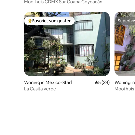
ziekenhu
Mooi huis CDMX Sur Coapa Coyoacán
tuin+parking
Favoriet van gasten
Superho
Topfavoriet van gasten
Superho
Woning in Mexico-Stad
Gemiddelde beoorde
5 (39)
Woning in
La Casita verde
Mooi huis