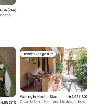
emiddelde beoordeling van 4,84 op 5, 244 recensies
4,84 (244)
ingang
Favoriet van gasten
Favoriet van gasten
ecensies
Woning in Mexico-Stad
Gemiddelde beoordeling
4,93 (180)
Casa de Barro. Mooi oud Mexicaans huis
emiddelde beoordeling van 4,88 op 5, 311 recensies
4,88 (311)