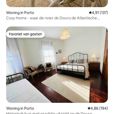
Woning in Porto
Gemiddelde be
4,91 (137)
Cosy Home - waar de rivier de Douro de Atlantische
Oceaan kruist!
Favoriet van gasten
Favoriet van gasten
Woning in Porto
Gemiddelde beo
4,86 (194)
Historisch huis met prachtig uitzicht op de Douro