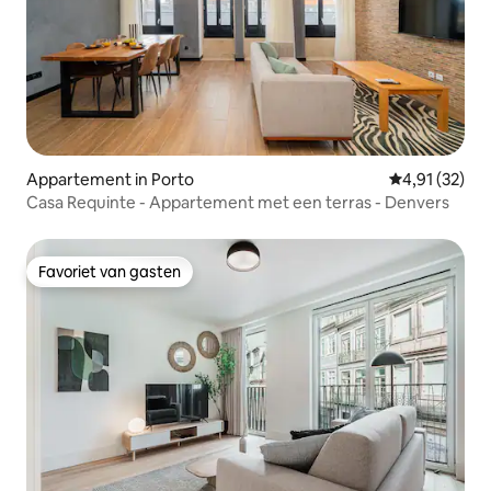
Appartement in Porto
Gemiddelde be
4,91 (32)
Casa Requinte - Appartement met een terras - Denvers
Favoriet van gasten
Favoriet van gasten