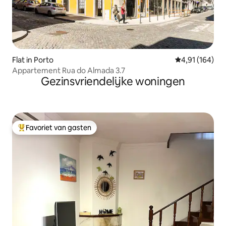
Flat in Porto
Gemiddelde beo
4,91 (164)
Appartement Rua do Almada 3.7
Gezinsvriendelijke woningen
Favoriet van gasten
Topfavoriet van gasten