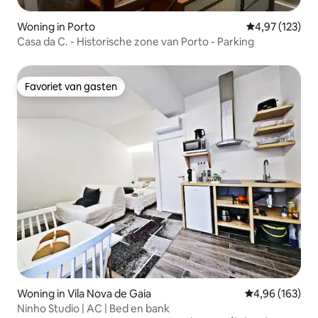
Woning in Porto
Gemiddelde beo
4,97 (123)
Casa da C. - Historische zone van Porto - Parking
Favoriet van gasten
Favoriet van gasten
Woning in Vila Nova de Gaia
Gemiddelde beo
4,96 (163)
Ninho Studio | AC | Bed en bank