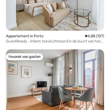
Appartement in Porto
Gemiddelde beo
4,88 (107)
GuestReady - Intiem toevluchtsoord in de buurt van het
centrum
Favoriet van gasten
Favoriet van gasten