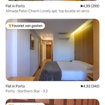
Flat in Porto
Gemiddelde beo
4,99 (299)
Almada Patio-Charm Lovely apt. top locatie en airco
Favoriet van gasten
Topfavoriet van gasten
Flat in Porto
Gemiddelde beo
4,92 (340)
Porto - Northern Star - 3.2