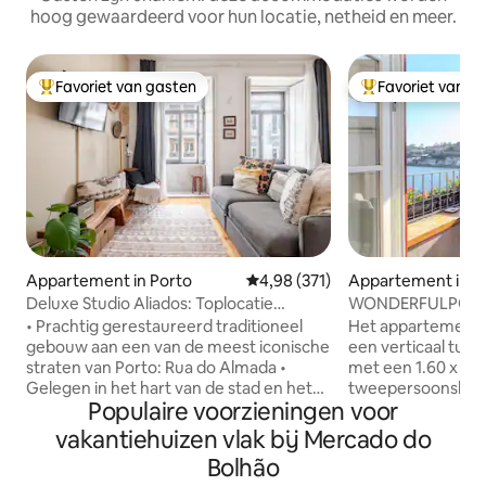
hoog gewaardeerd voor hun locatie, netheid en meer.
Favoriet van gasten
Favoriet van g
Topfavoriet van gasten
Topfavoriet van 
Appartement in Porto
Gemiddelde beoordeling van 4,9
4,98 (371)
Appartement in P
Deluxe Studio Aliados: Toplocatie
WONDERFULPORT
Hist.Center
• Prachtig gerestaureerd traditioneel
Het appartement 
gebouw aan een van de meest iconische
een verticaal tuin
straten van Porto: Rua do Almada •
met een 1.60 x 2.
Gelegen in het hart van de stad en het
tweepersoonsbed,
Populaire voorzieningen voor
historische gebied • Perfect om de stad
kluisje. Een woon
te voet te ontdekken • Dicht bij
kabelzenders en Ne
vakantiehuizen vlak bij Mercado do
belangrijke bezienswaardigheden:
geluidsinstallatie 
Bolhão
Aliados Sq, Trindade Station, Clérigos
drankjes beschikb