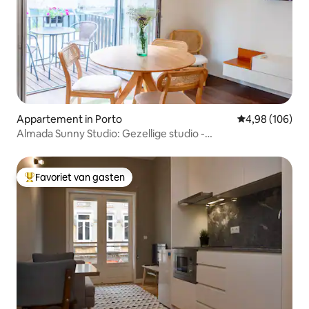
Appartement in Porto
Gemiddelde beo
4,98 (106)
Almada Sunny Studio: Gezellige studio -
balkon/airconditioning
Favoriet van gasten
Topfavoriet van gasten