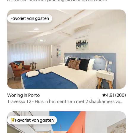
Favoriet van gasten
Favoriet van gasten
Woning in Porto
Gemiddelde beo
4,91 (200)
Travessa T2 - Huis in het centrum met 2 slaapkamers van
PortoBreak
Favoriet van gasten
Topfavoriet van gasten