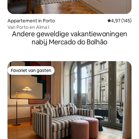
Appartement in Porto
Gemiddelde beo
4,97 (145)
Van Porto en Alma I
Andere geweldige vakantiewoningen
nabij Mercado do Bolhão
Favoriet van gasten
Favoriet van gasten