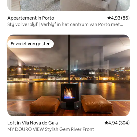
Appartement in Porto
Gemiddelde be
4,93 (86)
Stijlvol verblijf | Verblijf in het centrum van Porto met
parkeergelegenheid
Favoriet van gasten
Favoriet van gasten
Loft in Vila Nova de Gaia
Gemiddelde beo
4,94 (304)
MY DOURO VIEW Stylish Gem River Front