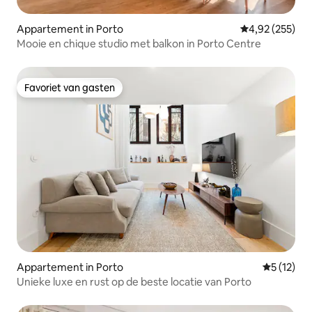
Appartement in Porto
Gemiddelde beo
4,92 (255)
Mooie en chique studio met balkon in Porto Centre
Favoriet van gasten
Favoriet van gasten
Appartement in Porto
Gemiddeld
5 (12)
Unieke luxe en rust op de beste locatie van Porto