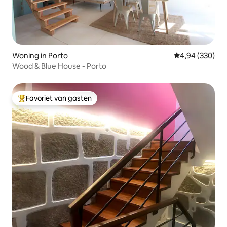
Woning in Porto
Gemiddelde beo
4,94 (330)
Wood & Blue House - Porto
Favoriet van gasten
Topfavoriet van gasten