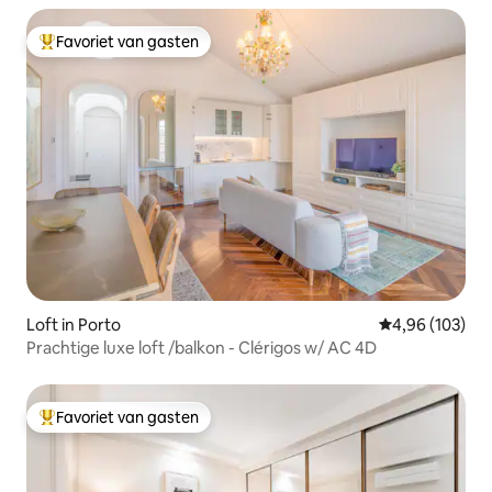
Favoriet van gasten
Topfavoriet van gasten
Loft in Porto
Gemiddelde beo
4,96 (103)
Prachtige luxe loft /balkon - Clérigos w/ AC 4D
Favoriet van gasten
Topfavoriet van gasten