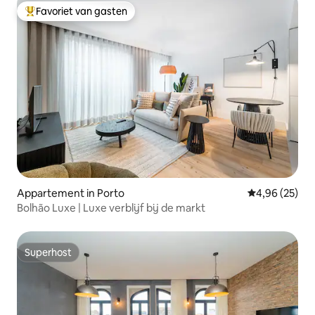
Favoriet van gasten
Topfavoriet van gasten
Appartement in Porto
Gemiddelde be
4,96 (25)
Bolhão Luxe | Luxe verblijf bij de markt
Superhost
Superhost