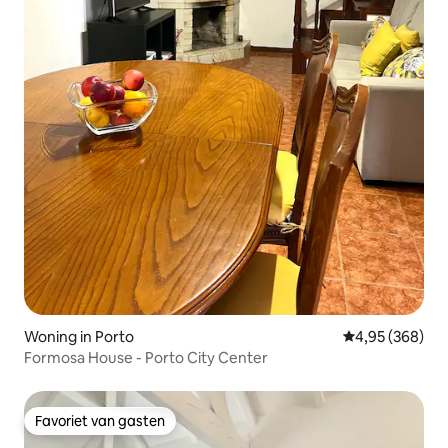
Woning in Porto
Gemiddelde beo
4,95 (368)
Formosa House - Porto City Center
Favoriet van gasten
Favoriet van gasten