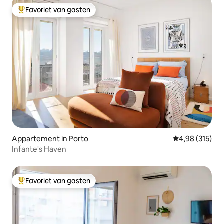
Favoriet van gasten
Topfavoriet van gasten
Appartement in Porto
Gemiddelde beo
4,98 (315)
Infante's Haven
Favoriet van gasten
Topfavoriet van gasten