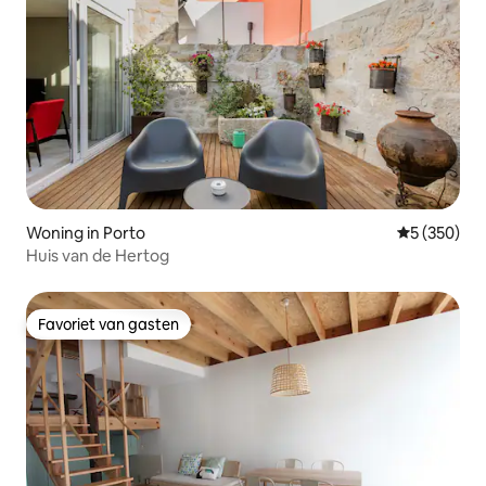
Woning in Porto
Gemiddelde 
5 (350)
Huis van de Hertog
Favoriet van gasten
Favoriet van gasten