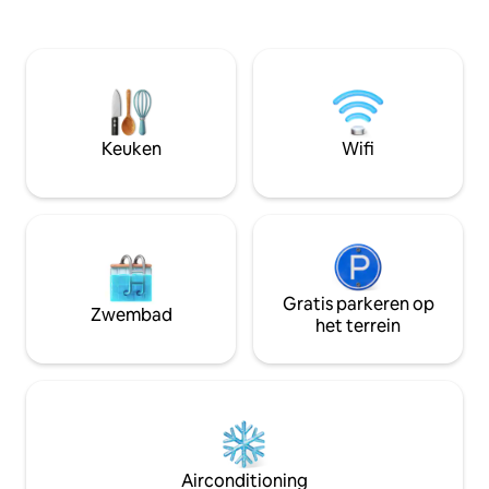
Tower, Lello Bookstore, São Bento
Keuken uitgerust
treinstation (10 minuten lopen) en de
koelkast, vaatwass
rivieroever (10 minuten lopen) • Slechts 5
broodrooster, wa
minuten lopen naar de kunstgalerie •
Nexpresso. Volle
Omringd door geweldige restaurants en
bidet en douche, 
winkels • Voor uw gemak is er een
toiletartikelen (
transferservice beschikbaar.
body cream), strijk
Keuken
Wifi
Gratis parkeren op
Zwembad
het terrein
Airconditioning