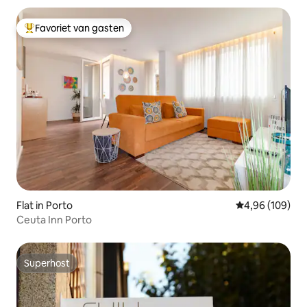
Favoriet van gasten
Topfavoriet van gasten
Flat in Porto
Gemiddelde beo
4,96 (109)
Ceuta Inn Porto
Superhost
Superhost