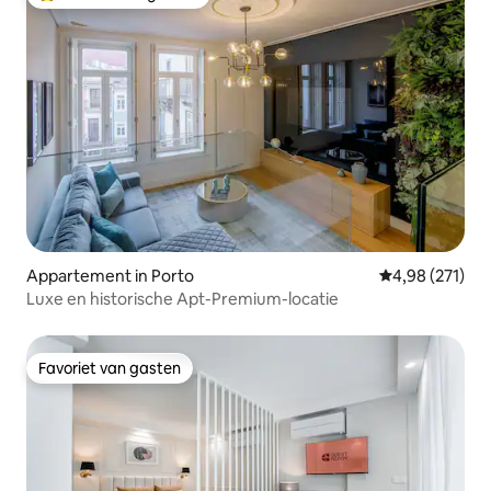
Topfavoriet van gasten
Appartement in Porto
Gemiddelde beo
4,98 (271)
Luxe en historische Apt-Premium-locatie
Favoriet van gasten
Favoriet van gasten