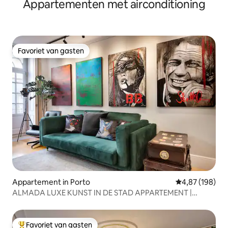
Appartementen met airconditioning
Favoriet van gasten
Favoriet van gasten
Appartement in Porto
Gemiddelde beo
4,87 (198)
ALMADA LUXE KUNST IN DE STAD APPARTEMENT |
PORTO
Favoriet van gasten