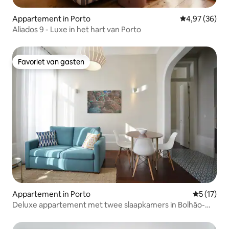
Appartement in Porto
Gemiddelde be
4,97 (36)
Aliados 9 - Luxe in het hart van Porto
Favoriet van gasten
Favoriet van gasten
Appartement in Porto
Gemiddeld
5 (17)
Deluxe appartement met twee slaapkamers in Bolhão-
markt