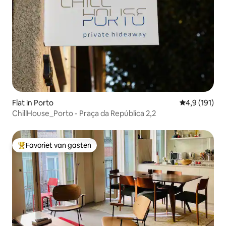
Flat in Porto
Gemiddelde b
4,9 (191)
ChillHouse_Porto - Praça da República 2,2
Favoriet van gasten
Topfavoriet van gasten