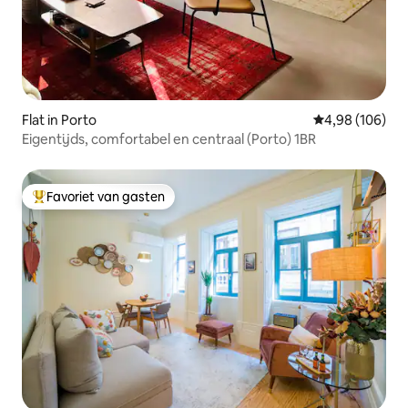
Flat in Porto
Gemiddelde beo
4,98 (106)
Eigentijds, comfortabel en centraal (Porto) 1BR
Favoriet van gasten
Topfavoriet van gasten