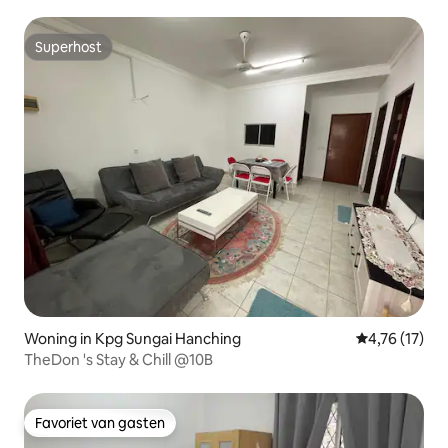
Superhost
Superhost
Woning in Kpg Sungai Hanching
Gemiddelde b
4,76 (17)
TheDon 's Stay & Chill @10B
Favoriet van gasten
Favoriet van gasten