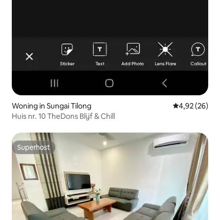
Woning in Sungai Tilong
Gemiddelde be
4,92 (26)
Huis nr. 10 TheDons Blijf & Chill
Superhost
Superhost