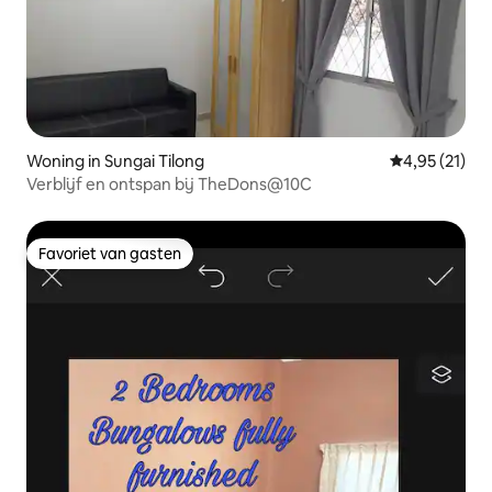
Woning in Sungai Tilong
Gemiddelde be
4,95 (21)
Verblijf en ontspan bij TheDons@10C
Favoriet van gasten
Favoriet van gasten