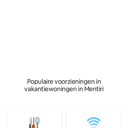
van het TOTAAL AANTAL gasten dat
onze faciliteit zal gebruiken. * GRATIS
luchthavenvervoer op verzoek
beschikbaar. * GEEN WILD FEEST
TOEGESTAAN. * Lees de recensie van
gasten om onze lodge te begrijpen.
Populaire voorzieningen in
vakantiewoningen in Mentiri