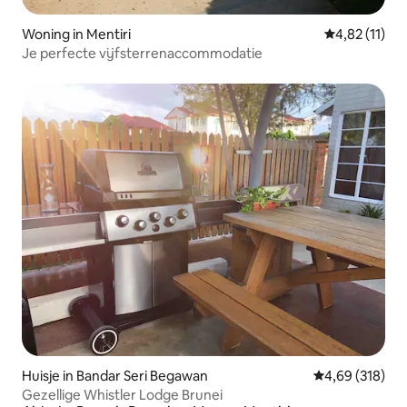
Woning in Mentiri
Gemiddelde b
4,82 (11)
Je perfecte vijfsterrenaccommodatie
Huisje in Bandar Seri Begawan
Gemiddelde beo
4,69 (318)
Gezellige Whistler Lodge Brunei