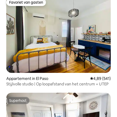
Favoriet van gasten
Favoriet van gasten
Appartement in El Paso
Gemiddelde beo
4,89 (541)
Stijlvolle studio | Op loopafstand van het centrum + UTEP
Superhost
Superhost