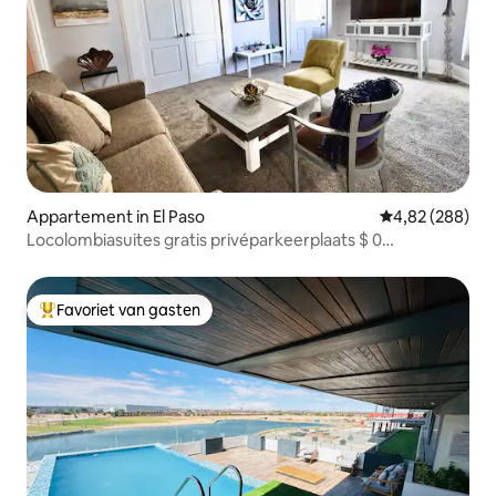
Appartement in El Paso
Gemiddelde beo
4,82 (288)
Locolombiasuites gratis privéparkeerplaats $ 0
schoonmaakkosten
Favoriet van gasten
Topfavoriet van gasten