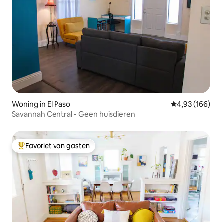
Woning in El Paso
Gemiddelde beo
4,93 (166)
Savannah Central - Geen huisdieren
Favoriet van gasten
Topfavoriet van gasten