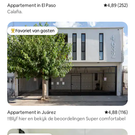
Appartement in El Paso
Gemiddelde beo
4,89 (252)
Calafia.
Favoriet van gasten
Topfavoriet van gasten
Appartement in Juárez
Gemiddelde beo
4,88 (116)
‼️Blijf hier en bekijk de beoordelingen Super comfortabel