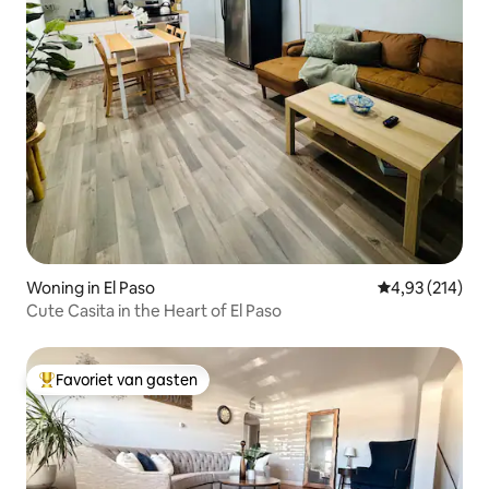
Woning in El Paso
Gemiddelde beo
4,93 (214)
Cute Casita in the Heart of El Paso
Favoriet van gasten
Topfavoriet van gasten