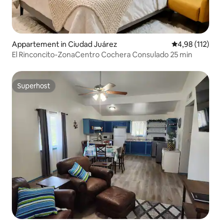
Appartement in Ciudad Juárez
Gemiddelde beo
4,98 (112)
El Rinconcito-ZonaCentro Cochera Consulado 25 min
Superhost
Superhost