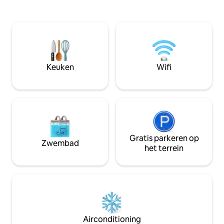
zakenreiziger, gezinnen met kinderen
Strijkijzer en strijkplank 
en/of baby 's. De woning is een
32inch tv x2 kamers 55inch 
geweldige woning op een van de beste
woonkamer Eetkam
locaties in El Paso. De schilderachtige rit
voor zes personen Wasruimte m
van de stad ligt op minder dan
wasmachine, geen
anderhalve kilometer afstand en op een
direct thuis voele
steenworp afstand van een iconisch
AC/verwarming/ve
Keuken
Wifi
stadspark waar je kunt genieten van een
feesten, je wordt
frisse wandeling met familie!
vertrekken! Als je 
geuren, reserveer
Gratis parkeren op
Zwembad
het terrein
Airconditioning