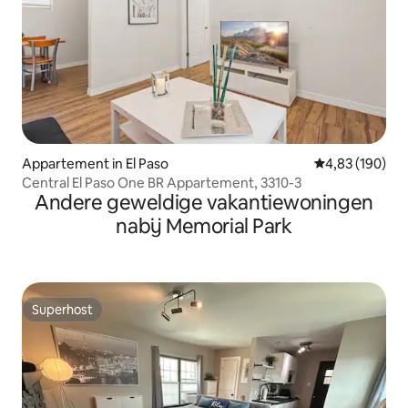
Appartement in El Paso
Gemiddelde beo
4,83 (190)
Central El Paso One BR Appartement, 3310-3
Andere geweldige vakantiewoningen
nabij Memorial Park
Superhost
Superhost