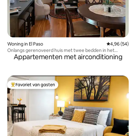
Woning in El Paso
Gemiddelde be
4,96 (54)
Onlangs gerenoveerd huis met twee bedden in het
Appartementen met airconditioning
historische district
Favoriet van gasten
Topfavoriet van gasten