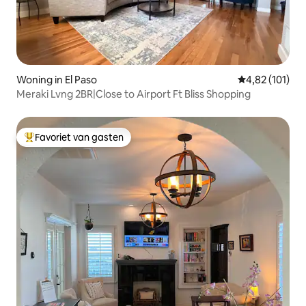
Woning in El Paso
Gemiddelde beo
4,82 (101)
Meraki Lvng 2BR|Close to Airport Ft Bliss Shopping
Favoriet van gasten
Topfavoriet van gasten