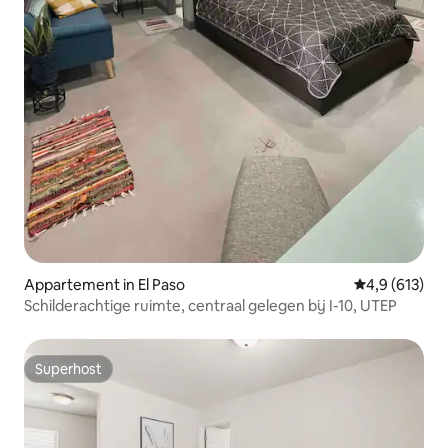
Appartement in El Paso
Gemiddelde be
4,9 (613)
Schilderachtige ruimte, centraal gelegen bij I-10, UTEP
Superhost
Superhost