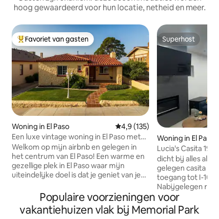
hoog gewaardeerd voor hun locatie, netheid en meer.
Favoriet van gasten
Superhost
Topfavoriet van gasten
Superhost
Woning in El Paso
Gemiddelde beoordeling van 4,
4,9 (135)
Een luxe vintage woning in El Paso met
Woning in El Paso
King MBR Suite
Welkom op mijn airbnb en gelegen in
Lucia's Casita 194
het centrum van El Paso! Een warme en
dicht bij alles als 
gezellige plek in El Paso waar mijn
gelegen casita verblijft. Ge
uiteindelijke doel is dat je geniet van je
toegang tot I-10, U
verblijf en onze vriendelijke stad. Mijn
Nabijgelegen rest
airbnb beschikt over onlangs
Populaire voorzieningen voor
parken Vuurplaats in de achtertuin wat
gerenoveerde ruimtes met stijlvolle
hout is aanwezig,
vakantiehuizen vlak bij Memorial Park
accommodaties voor iedereen;
kopen Traagschuimmatrassen