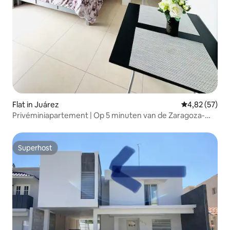
Flat in Juárez
Gemiddelde be
4,82 (57)
Privéminiapartement | Op 5 minuten van de Zaragoza-
brug
Superhost
Superhost