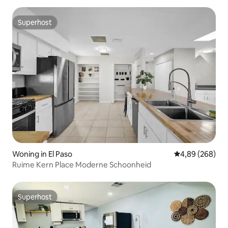
Superhost
Superhost
Woning in El Paso
Gemiddelde beo
4,89 (268)
Ruime Kern Place Moderne Schoonheid
Superhost
Superhost