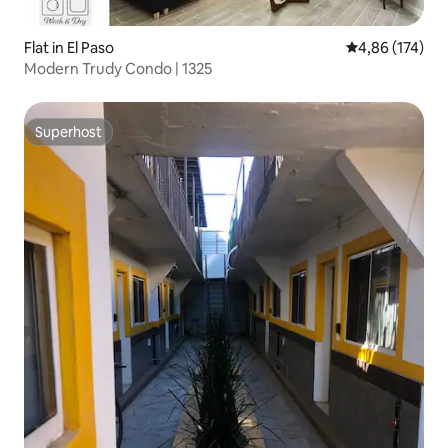
Flat in El Paso
Gemiddelde beo
4,86 (174)
Modern Trudy Condo | 1325
Superhost
Superhost