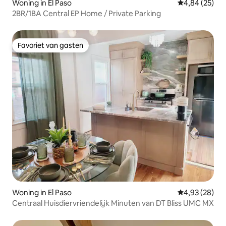
Woning in El Paso
Gemiddelde be
4,84 (25)
2BR/1BA Central EP Home / Private Parking
Favoriet van gasten
Favoriet van gasten
Woning in El Paso
Gemiddelde be
4,93 (28)
Centraal Huisdiervriendelijk Minuten van DT Bliss UMC MX