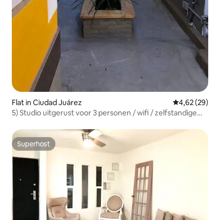
Flat in Ciudad Juárez
Gemiddelde be
4,62 (29)
5) Studio uitgerust voor 3 personen / wifi / zelfstandige
check-in
Superhost
Superhost