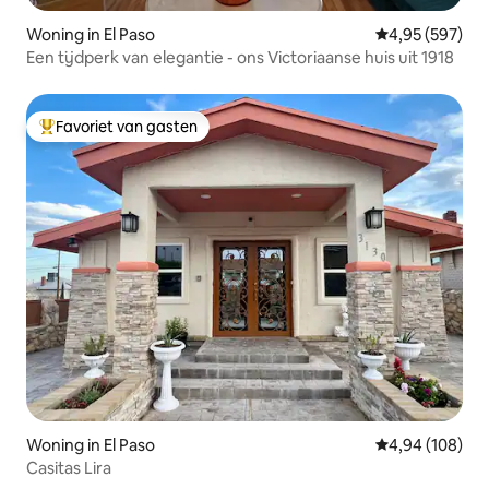
Woning in El Paso
Gemiddelde beo
4,95 (597)
Een tijdperk van elegantie - ons Victoriaanse huis uit 1918
Favoriet van gasten
Topfavoriet van gasten
Woning in El Paso
Gemiddelde beo
4,94 (108)
Casitas Lira