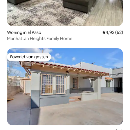
Woning in El Paso
Gemiddelde be
4,92 (62)
Manhattan Heights Family Home
Favoriet van gasten
Favoriet van gasten