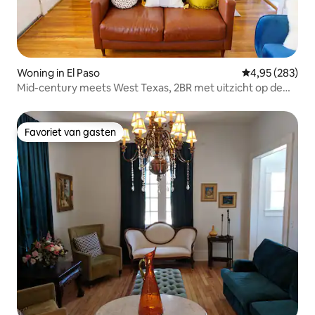
Woning in El Paso
Gemiddelde beo
4,95 (283)
Mid-century meets West Texas, 2BR met uitzicht op de
sterren🌟
Favoriet van gasten
Favoriet van gasten