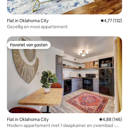
Flat in Oklahoma City
Gemiddelde be
4,77 (132)
Gezellig en mooi appartement
Favoriet van gasten
Favoriet van gasten
Flat in Oklahoma City
Gemiddelde beo
4,88 (146)
Modern appartement met 1 slaapkamer en zwembad -