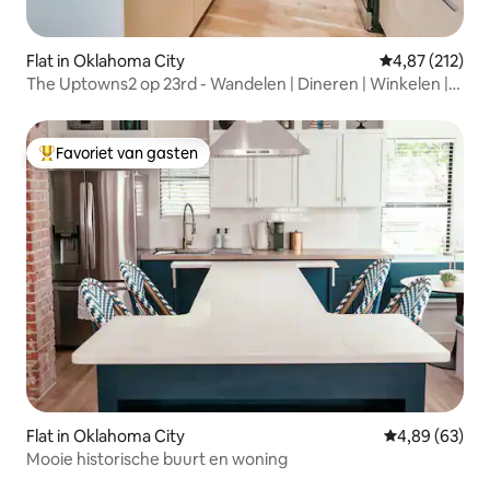
Flat in Oklahoma City
Gemiddelde beo
4,87 (212)
The Uptowns2 op 23rd - Wandelen | Dineren | Winkelen |
Luxe
Favoriet van gasten
Topfavoriet van gasten
Flat in Oklahoma City
Gemiddelde be
4,89 (63)
Mooie historische buurt en woning