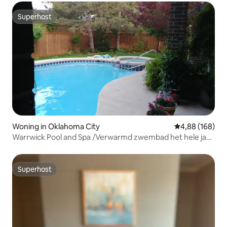
Superhost
Superhost
Woning in Oklahoma City
Gemiddelde beo
4,88 (168)
Warrwick Pool and Spa /Verwarmd zwembad het hele jaar
geopend
Superhost
Superhost