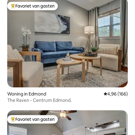
Favoriet van gasten
Topfavoriet van gasten
Woning in Edmond
Gemiddelde beo
4,96 (166)
The Raven - Centrum Edmond.
Favoriet van gasten
Topfavoriet van gasten