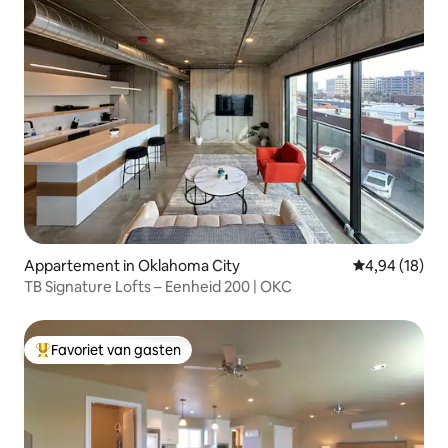
Appartement in Oklahoma City
Gemiddelde be
4,94 (18)
TB Signature Lofts – Eenheid 200 | OKC
Favoriet van gasten
Topfavoriet van gasten