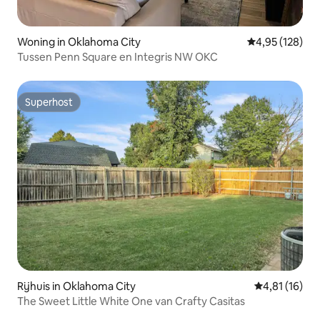
Woning in Oklahoma City
Gemiddelde beo
4,95 (128)
Tussen Penn Square en Integris NW OKC
Superhost
Superhost
Rijhuis in Oklahoma City
Gemiddelde b
4,81 (16)
The Sweet Little White One van Crafty Casitas