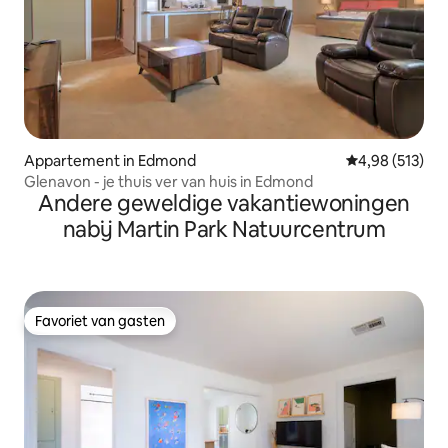
Appartement in Edmond
Gemiddelde beo
4,98 (513)
Glenavon - je thuis ver van huis in Edmond
Andere geweldige vakantiewoningen
nabij Martin Park Natuurcentrum
Favoriet van gasten
Favoriet van gasten