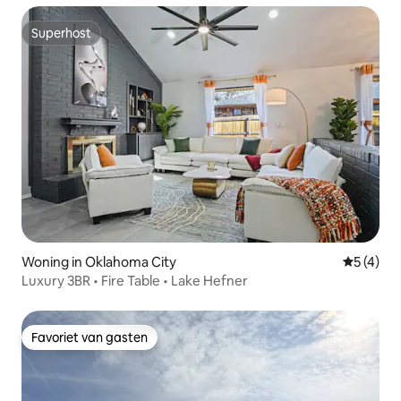
Superhost
Superhost
Woning in Oklahoma City
Gemiddeld
5 (4)
Luxury 3BR • Fire Table • Lake Hefner
Favoriet van gasten
Favoriet van gasten