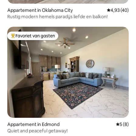
Appartement in Oklahoma City
Gemiddelde be
4,93 (40)
Rustig modern hemels paradijs liefde en balkon!
Favoriet van gasten
Topfavoriet van gasten
Appartement in Edmond
Gemiddeld
5 (8)
Quiet and peaceful getaway!