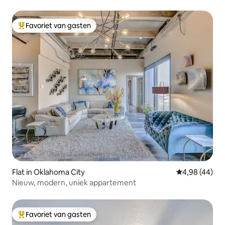
omheind
Favoriet van gasten
Topfavoriet van gasten
Flat in Oklahoma City
Gemiddelde be
4,98 (44)
Nieuw, modern, uniek appartement
Favoriet van gasten
Topfavoriet van gasten