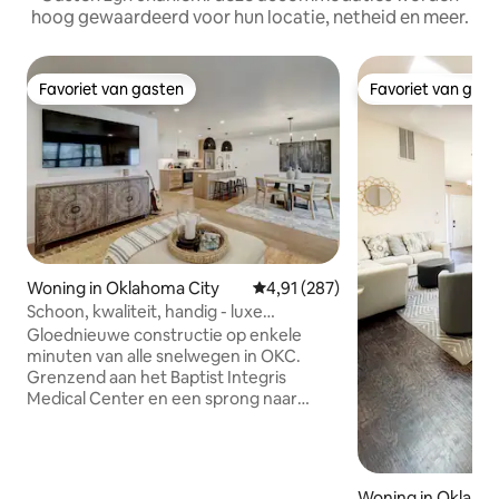
hoog gewaardeerd voor hun locatie, netheid en meer.
Favoriet van gasten
Favoriet van gas
Favoriet van gasten
Favoriet van gas
Woning in Oklahoma City
Gemiddelde beoordeling van 4,9
4,91 (287)
Schoon, kwaliteit, handig - luxe
nieuwbouw in OKC
Gloednieuwe constructie op enkele
minuten van alle snelwegen in OKC.
Grenzend aan het Baptist Integris
Medical Center en een sprong naar
Nichols Hills, Classen Curve, Western of
downtown. Geniet van dit op maat
gemaakte huis gebouwd met
veeleisende gasten in gedachten. Grote
Woning in Oklaho