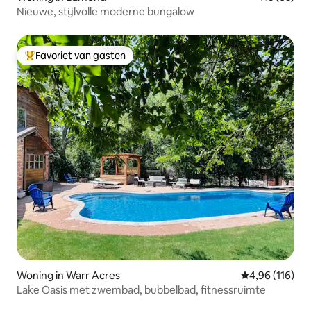
Nieuwe, stijlvolle moderne bungalow
Favoriet van gasten
Topfavoriet van gasten
Woning in Warr Acres
Gemiddelde beo
4,96 (116)
Lake Oasis met zwembad, bubbelbad, fitnessruimte