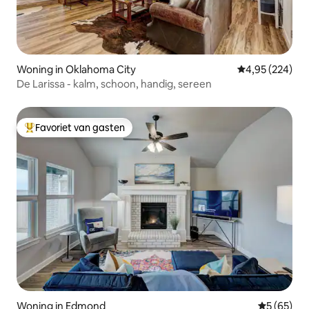
Woning in Oklahoma City
Gemiddelde beo
4,95 (224)
De Larissa - kalm, schoon, handig, sereen
Favoriet van gasten
Topfavoriet van gasten
Woning in Edmond
Gemiddelde
5 (65)