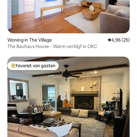
Woning in The Village
Gemiddelde be
4,96 (25)
The Bauhaus House - Warm verblijf in OKC
Favoriet van gasten
Topfavoriet van gasten