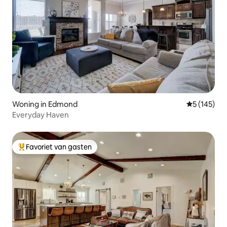
Woning in Edmond
Gemiddelde 
5 (145)
Everyday Haven
Favoriet van gasten
Topfavoriet van gasten