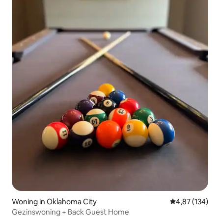
Woning in Oklahoma City
Gemiddelde beo
4,87 (134)
Gezinswoning + Back Guest Home