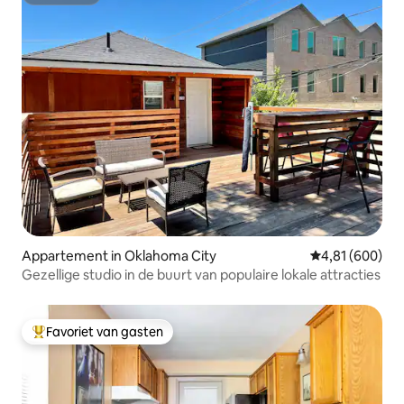
Superhost
Appartement in Oklahoma City
Gemiddelde beo
4,81 (600)
Gezellige studio in de buurt van populaire lokale attracties
Favoriet van gasten
Topfavoriet van gasten