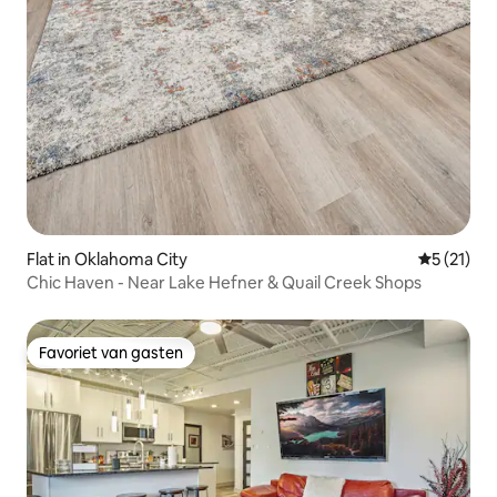
Flat in Oklahoma City
Gemiddeld
5 (21)
Chic Haven - Near Lake Hefner & Quail Creek Shops
Favoriet van gasten
Favoriet van gasten