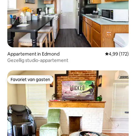
Appartement in Edmond
Gemiddelde beo
4,99 (172)
Gezellig studio-appartement
Favoriet van gasten
Favoriet van gasten