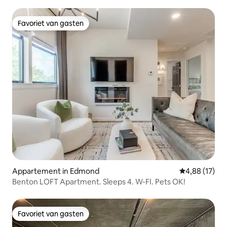
Favoriet van gasten
Favoriet van gasten
Appartement in Edmond
Gemiddelde be
4,88 (17)
Benton LOFT Apartment. Sleeps 4. W-FI. Pets OK!
Favoriet van gasten
Favoriet van gasten