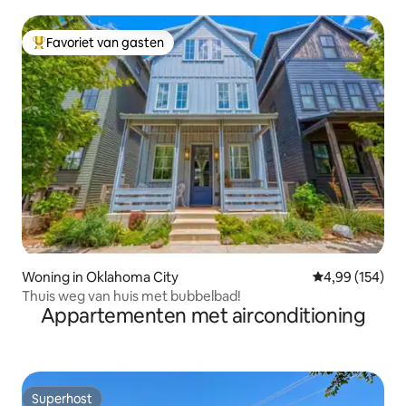
Favoriet van gasten
Topfavoriet van gasten
Woning in Oklahoma City
Gemiddelde beo
4,99 (154)
Thuis weg van huis met bubbelbad!
Appartementen met airconditioning
Superhost