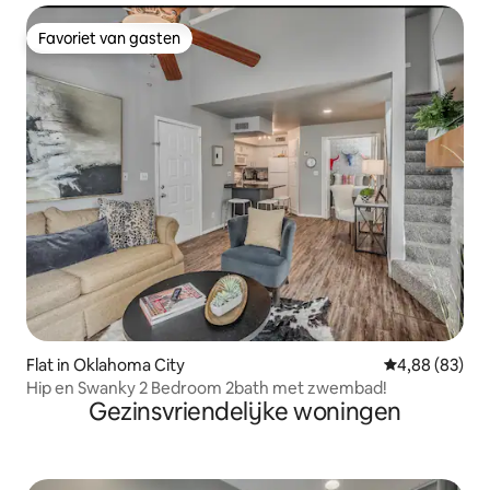
Favoriet van gasten
Favoriet van gasten
Flat in Oklahoma City
Gemiddelde be
4,88 (83)
Hip en Swanky 2 Bedroom 2bath met zwembad!
Gezinsvriendelijke woningen