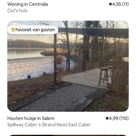
Woning in Centralia
Gemiddelde b
4,55 (11)
Cici's huis
Favoriet van gasten
Topfavoriet van gasten
Houten huisje in Salem
Gemiddelde beo
4,99 (110)
Spillway Cabin 's (Brand New) East Cabin