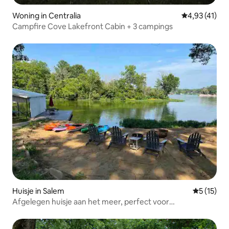
Woning in Centralia
Gemiddelde b
4,93 (41)
Campfire Cove Lakefront Cabin + 3 campings
Huisje in Salem
Gemiddeld
5 (15)
Afgelegen huisje aan het meer, perfect voor
ontspanning.