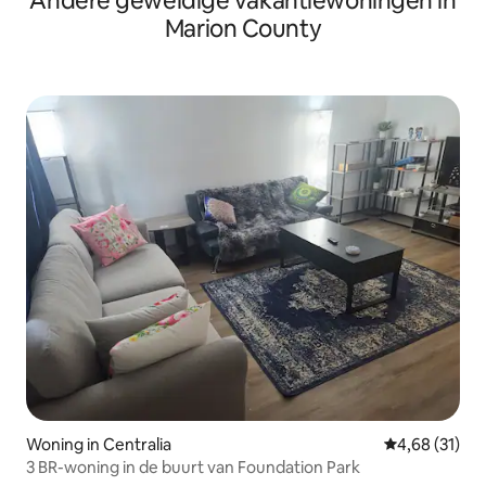
Andere geweldige vakantiewoningen in
Marion County
Woning in Centralia
Gemiddelde be
4,68 (31)
3 BR-woning in de buurt van Foundation Park