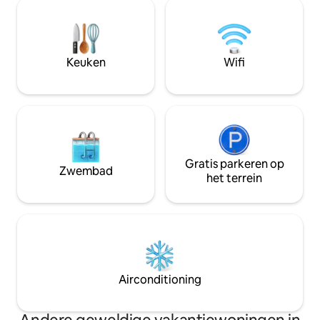
bar. Weggestopt in
hondenafval uit de tuin weg te gooien.
privéstrand met a
Als je dit niet doet, worden er extra
om te vissen of te
schoonmaakkosten in rekening
ontspannende gevo
gebracht. ***Geen feestjes toegestaan.
het meer! We hebben internettelevisie-
Keuken
Wifi
opties, maar geen
tv.
Gratis parkeren op
Zwembad
het terrein
Airconditioning