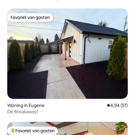
Favoriet van gasten
Favoriet van gasten
Woning in Eugene
Gemiddelde be
4,94 (51)
De Breakaway!
Favoriet van gasten
Topfavoriet van gasten