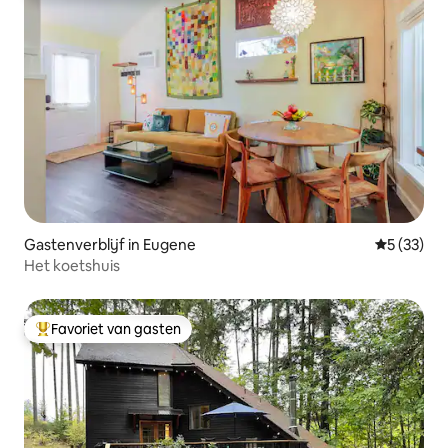
Gastenverblijf in Eugene
Gemiddelde
5 (33)
Het koetshuis
Favoriet van gasten
Topfavoriet van gasten