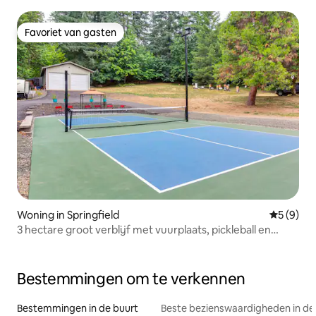
Favoriet van gasten
Favoriet van gasten
Woning in Springfield
Gemiddeld
5 (9)
3 hectare groot verblijf met vuurplaats, pickleball en
prieel
Bestemmingen om te verkennen
Bestemmingen in de buurt
Beste bezienswaardigheden in de