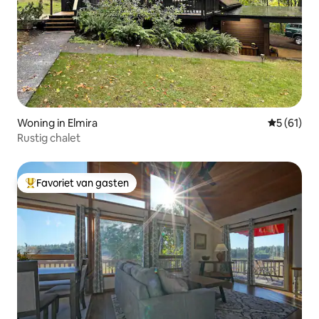
Woning in Elmira
Gemiddelde
5 (61)
Rustig chalet
Favoriet van gasten
Topfavoriet van gasten