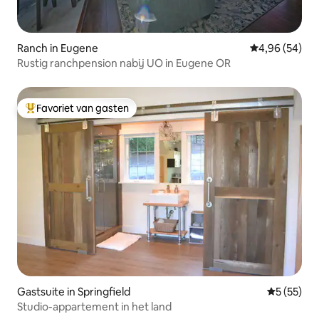
Ranch in Eugene
Gemiddelde be
4,96 (54)
Rustig ranchpension nabij UO in Eugene OR
Favoriet van gasten
Topfavoriet van gasten
Gastsuite in Springfield
Gemiddelde
5 (55)
Studio-appartement in het land