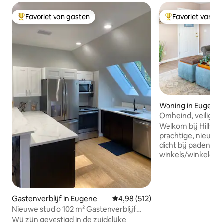
Favoriet van gasten
Favoriet van g
Topfavoriet van gasten
Topfavoriet van 
Woning in Eugene
Omheind, veilig, on
chique buurt
Welkom bij Hillview 
prachtige, nieuw i
dicht bij paden, p
winkels/winkelcen
evenementencentr
in de prestigieuz
Foothills tussen U
Community Colleg
Gastenverblijf in Eugene
Gemiddelde beoordeling van 4,9
4,98 (512)
uitzicht in een par
Nieuwe studio 102 m² Gastenverblijf
omgeving. Ons huis met 2 slaapkamers
met uitzicht
Wij zijn gevestigd in de zuidelijke
beschikt over ove