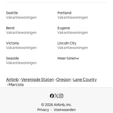
Seattle
Portland
Vakantiewoningen
Vakantiewoningen
Bend
Eugene
Vakantiewoningen
Vakantiewoningen
Victoria
Lincoln City
Vakantiewoningen
Vakantiewoningen
Seaside
Meer tonen
Vakantiewoningen
Airbnb
Verenigde Staten
Oregon
Lane County
Marcola
© 2026 Airbnb, Inc.
Privacy
Voorwaarden