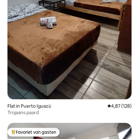
Flat in Puerto Iguazú
Gemiddelde beo
4,87 (128)
Trojaans paard
Favoriet van gasten
Topfavoriet van gasten