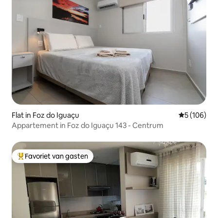
Flat in Foz do Iguaçu
Gemiddelde 
5 (106)
Appartement in Foz do Iguaçu 143 - Centrum
Favoriet van gasten
Topfavoriet van gasten