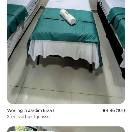
Woning in Jardim Eliza I
Gemiddelde beo
4,96 (101)
Sfeervol huis Iguassu