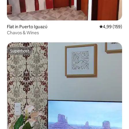
Flat in Puerto Iguazú
Gemiddelde beo
4,99 (159)
Chavos & Wines
Superhost
Superhost