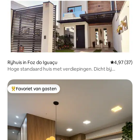
Rijhuis in Foz do Iguaçu
Gemiddelde be
4,97 (37)
Hoge standaard huis met verdiepingen. Dicht bij
toeristische attracties.
Favoriet van gasten
Topfavoriet van gasten