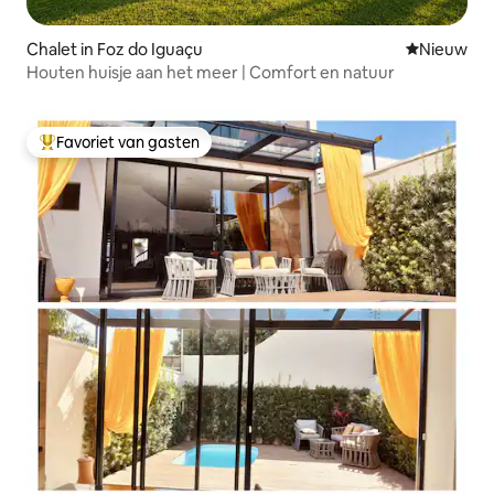
Chalet in Foz do Iguaçu
Nieuwe ac
Nieuw
Houten huisje aan het meer | Comfort en natuur
Favoriet van gasten
Topfavoriet van gasten