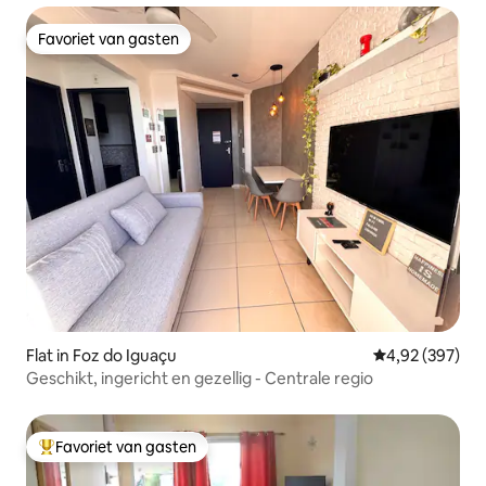
Favoriet van gasten
Favoriet van gasten
Flat in Foz do Iguaçu
Gemiddelde beo
4,92 (397)
Geschikt, ingericht en gezellig - Centrale regio
Favoriet van gasten
Topfavoriet van gasten