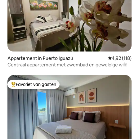
Appartement in Puerto Iguazú
Gemiddelde beo
4,92 (118)
Centraal appartement met zwembad en geweldige wifi!
Favoriet van gasten
Topfavoriet van gasten