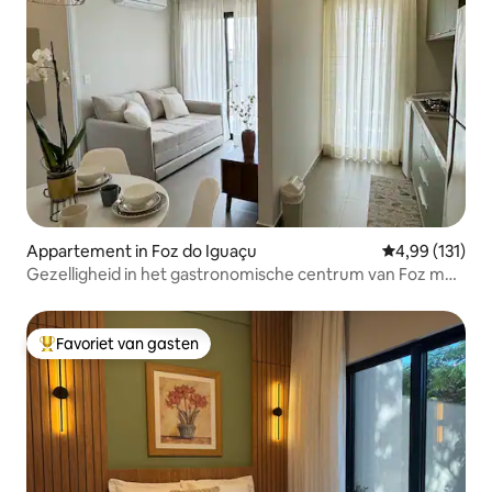
Appartement in Foz do Iguaçu
Gemiddelde beo
4,99 (131)
Gezelligheid in het gastronomische centrum van Foz met
garage
Favoriet van gasten
Topfavoriet van gasten