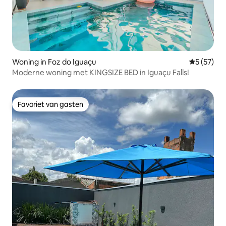
Woning in Foz do Iguaçu
Gemiddelde
5 (57)
Moderne woning met KINGSIZE BED in Iguaçu Falls!
Favoriet van gasten
Favoriet van gasten