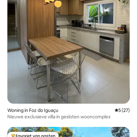
Woning in Foz do Iguaçu
Gemiddelde
5 (27)
Nieuwe exclusieve villa in gesloten wooncomplex
Favoriet van gasten