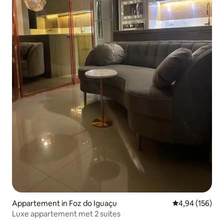
Appartement in Foz do Iguaçu
Gemiddelde beo
4,94 (156)
Luxe appartement met 2 suites