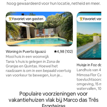
hoog gewaardeerd voor hun locatie, netheid en meer.
Favoriet van gasten
Favoriet van g
Topfavoriet van gasten
Topfavoriet van 
Woning in Puerto Iguazú
Gemiddelde beoordeling van 4,9
4,98 (102)
Mooi huis in een woonwijk
Tania 's huis is gelegen in Zona de
Huisje in Foz do I
Granjas en Quintas. Hoewel het
Landhuis van 400 
raadzaam is om in een bepaald voertuig
watervallen en de
Mimosa Flor Casa
van voorkeur te bewegen, kun je
toevluchtsoord en 
genieten van prachtige met bomen
omgeving, 15 min
omzoomde straten met uitgestrekte
watervallen, 10 m
vegetatie. Op slechts twee blokken
Populaire voorzieningen voor
luchthaven (IGU), 
afstand is er een zeer complete kiosk
comfort Huis met 
met een breed scala aan producten, van
vakantiehuizen vlak bij Marco das Três
meer dan 400 m² 🛏
koude dranken en koekjes tot
Fronteiras
slaapkamers Kwali
charcuterie en lekkernijen. Daarnaast