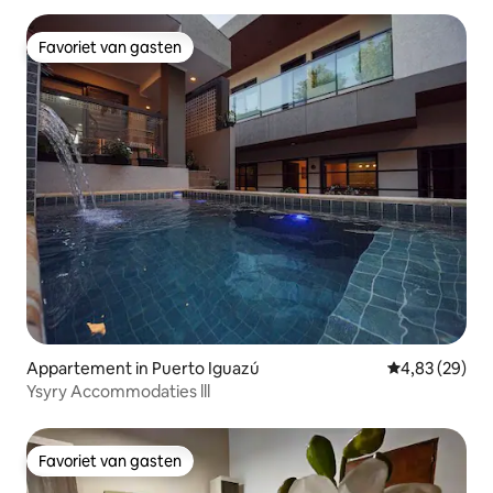
Favoriet van gasten
Favoriet van gasten
Appartement in Puerto Iguazú
Gemiddelde be
4,83 (29)
Ysyry Accommodaties lll
Favoriet van gasten
Favoriet van gasten