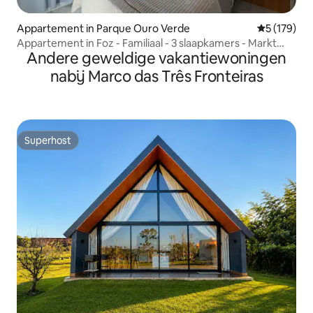
Appartement in Parque Ouro Verde
Gemiddelde 
5 (179)
Appartement in Foz - Familiaal - 3 slaapkamers - Markt
Andere geweldige vakantiewoningen
ervoor
nabij Marco das Três Fronteiras
Superhost
Superhost