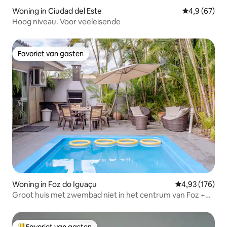
Woning in Ciudad del Este
Gemiddelde b
4,9 (67)
Hoog niveau. Voor veeleisende
Favoriet van gasten
Favoriet van gasten
Woning in Foz do Iguaçu
Gemiddelde beo
4,93 (176)
Groot huis met zwembad niet in het centrum van Foz +
wifi + airco