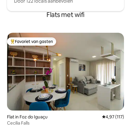
Door 122 locals aanbevolen
Flats met wifi
Favoriet van gasten
Topfavoriet van gasten
Flat in Foz do Iguaçu
Gemiddelde be
4,97 (117)
Cecilia Falls