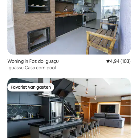
Woning in Foz do Iguaçu
Gemiddelde beo
4,94 (103)
Iguassu Casa com pool
Favoriet van gasten
Favoriet van gasten