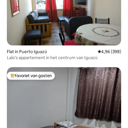
Flat in Puerto Iguazú
Gemiddelde beo
4,96 (398)
Lalo's appartement in het centrum van Iguazú
Favoriet van gasten
Topfavoriet van gasten