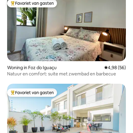
Favoriet van gasten
Topfavoriet van gasten
Woning in Foz do Iguaçu
Gemiddelde be
4,98 (56)
Natuur en comfort: suite met zwembad en barbecue
Favoriet van gasten
Topfavoriet van gasten