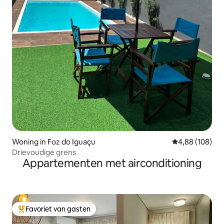
Woning in Foz do Iguaçu
Gemiddelde beo
4,88 (108)
Drievoudige grens
Appartementen met airconditioning
Favoriet van gasten
Topfavoriet van gasten