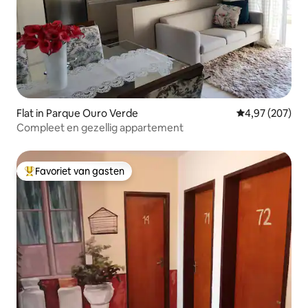
Flat in Parque Ouro Verde
Gemiddelde beo
4,97 (207)
Compleet en gezellig appartement
Favoriet van gasten
Topfavoriet van gasten