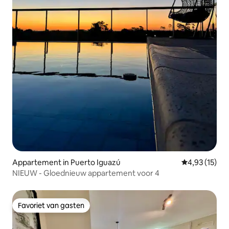
Appartement in Puerto Iguazú
Gemiddelde be
4,93 (15)
NIEUW - Gloednieuw appartement voor 4
Favoriet van gasten
Favoriet van gasten