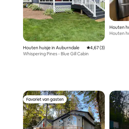
Houten hu
Houten hu
Houten huisje in Auburndale
Gemiddelde beoordeli
4,67 (3)
Whispering Pines - Blue Gill Cabin
Favoriet van gasten
Favoriet van gasten