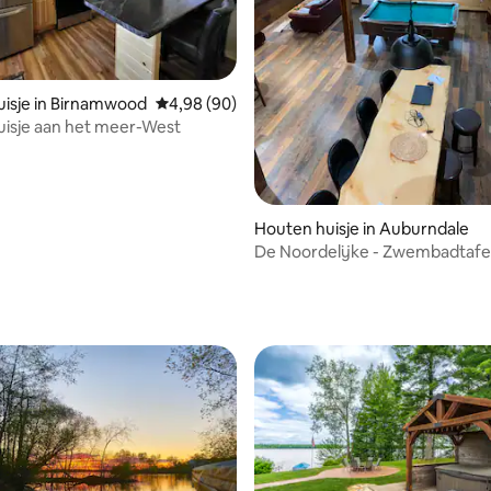
isje in Birnamwood
Gemiddelde beoordeling van 4,98 op 5, 90 r
4,98 (90)
isje aan het meer-West
ng van 4,67 op 5, 3 recensies
Houten huisje in Auburndale
De Noordelijke - Zwembadtafel
Huisdiervriendelijk! Aan de ove