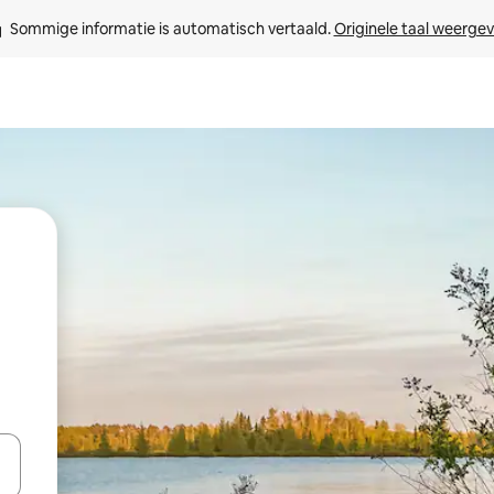
Sommige informatie is automatisch vertaald. 
Originele taal weerge
een keuze met je de pijltjestoetsen omhoog en omlaag, óf door te tikk