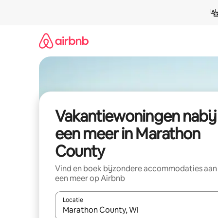
Ga
direct
naar
inhoud
Vakantiewoningen nabij
een meer in Marathon
County
Vind en boek bijzondere accommodaties aan
een meer op Airbnb
Locatie
Wanneer er resultaten beschikbaar zijn, maak je 