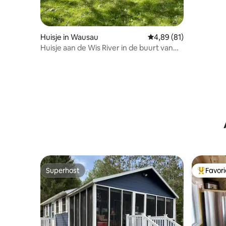
Huisje in Wausau
Gemiddelde beoordelin
4,89 (81)
Huisje aan de Wis River in de buurt van
Granite Peak in Wausau
Superhost
Favor
Superhost
Topfavor