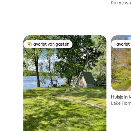
Ruime won
Mountain &
Favoriet van gasten
Favoriet
Topfavoriet van gasten
Favoriet
Huisje in
Lake Home
naar Sent