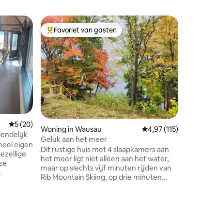
Favoriet van gasten
Favorie
Topfavoriet van gasten
Favorie
ecensies
Gemiddelde beoordeling van 5 op 5, 20 recensies
5 (20)
Woning in Wausau
Gemiddelde beoordelin
4,97 (115)
Huisje i
iendelijk
Geluk aan het meer
Houten h
heel eigen
Dit rustige huis met 4 slaapkamers aan
Gelegen 
gezellige
het meer ligt niet alleen aan het water,
Mayflower
ze
maar op slechts vijf minuten rijden van
van het 
Rib Mountain Skiing, op drie minuten
met maxi
mers,
rijden van een boothelling, evenals alles
en grill. De hut, een van de twee, is een
den, 1
wat Rib Mountain te bieden heeft;
function
d en een
winkels, restaurants, het nachtleven en
ontwerp 
loft met
diverse buitenactiviteiten. Het heeft
vakantie