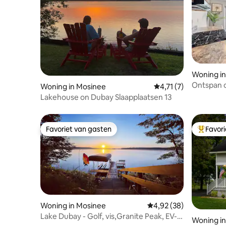
Woning i
Ontspan o
Woning in Mosinee
Gemiddelde beoordeli
4,71 (7)
Retreat
Lakehouse on Dubay Slaapplaatsen 13
Favoriet van gasten
Favor
Favoriet van gasten
Topfavor
Woning in Mosinee
Gemiddelde beoordelin
4,92 (38)
Lake Dubay - Golf, vis,Granite Peak, EV-
Woning i
oplader!