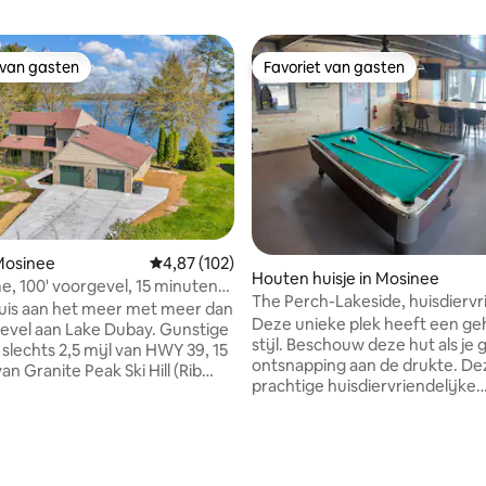
 van gasten
Favoriet van gasten
 van gasten
Favoriet van gasten
g van 4,98 op 5, 87 recensies
 Mosinee
Gemiddelde beoordeling van 4,87 op 5, 102 r
4,87 (102)
Houten huisje in Mosinee
, 100' voorgevel, 15 minuten
The Perch-Lakeside, huisdiervr
ry Golf
huis aan het meer met meer dan
Deze unieke plek heeft een ge
evel aan Lake Dubay. Gunstige
stijl. Beschouw deze hut als je 
 slechts 2,5 mijl van HWY 39, 15
ontsnapping aan de drukte. De
n Granite Peak Ski Hill (Rib
prachtige huisdiervriendelijke
 Als je liever langlaufen, ben je
accommodatie heeft 3 slaapka
 minuten van Nine Mile, een
waaronder 2 tweepersoonsbed
ste Scandinavische
kingsize bed, 1 eenpersoonsbe
en in Wisconsin. Vanuit de
gezellige kleine boomhut type 
n heb je direct toegang tot het