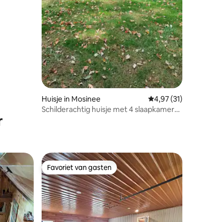
Huisje in Mosinee
Gemiddelde beoordeli
4,97 (31)
Schilderachtig huisje met 4 slaapkamers
r
aan de Big Eau Pleine
Favoriet van gasten
Favoriet van gasten