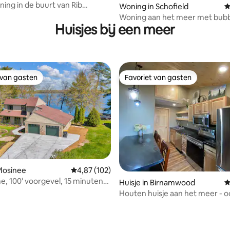
ing in de buurt van Rib
Woning in Schofield
G
 Tubing Hill!
Woning aan het meer met bub
Huisjes bij een meer
sauna aan het meer van Wausa
 van gasten
Favoriet van gasten
 van gasten
Favoriet van gasten
 Mosinee
Gemiddelde beoordeling van 4,87 op 5, 102 r
4,87 (102)
, 100' voorgevel, 15 minuten
Huisje in Birnamwood
G
ry Golf
Houten huisje aan het meer - o