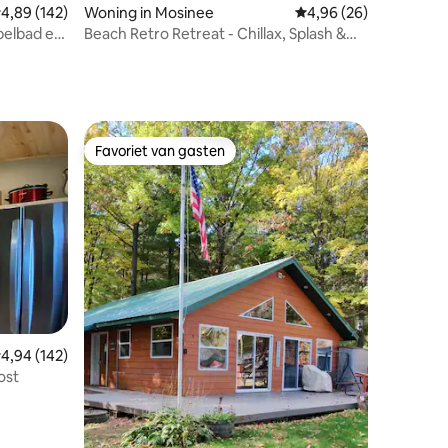
emiddelde beoordeling van 4,89 op 5, 142 recensies
4,89 (142)
Woning in Mosinee
Gemiddelde beoordelin
4,96 (26)
belbad en
Beach Retro Retreat - Chillax, Splash &
u
Cruise
Favoriet van gasten
Favoriet van gasten
ecensies
emiddelde beoordeling van 4,94 op 5, 142 recensies
4,94 (142)
ost