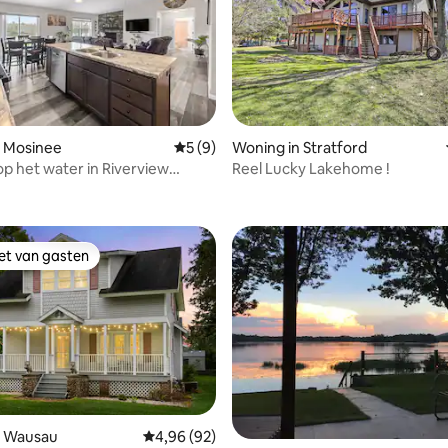
n Mosinee
Gemiddelde beoordeling van 5 op 5, 9 r
5 (9)
Woning in Stratford
p het water in Riverview
Reel Lucky Lakehome !
ng van 4,71 op 5, 7 recensies
iet van gasten
iet van gasten
g van 4,92 op 5, 38 recensies
n Wausau
Gemiddelde beoordeling van 4,96 op 5, 92 r
4,96 (92)