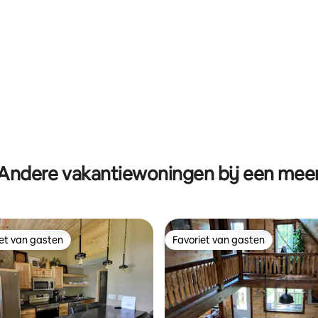
g van 4,89 op 5, 81 recensies
Andere vakantiewoningen bij een mee
iet van gasten
Favoriet van gasten
iet van gasten
Favoriet van gasten