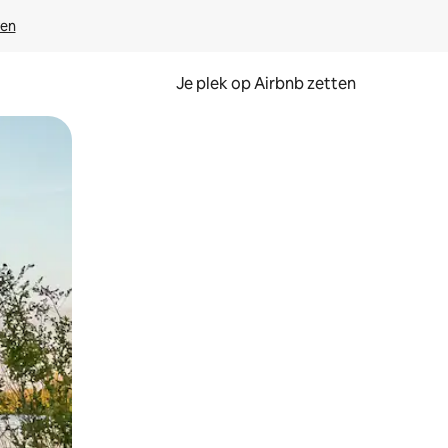
ven
Je plek op Airbnb zetten
en of swipen.