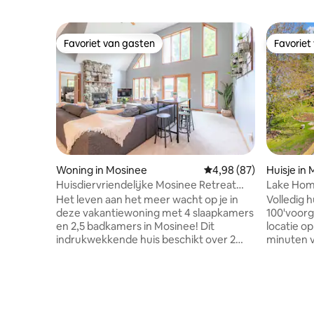
Favoriet van gasten
Favoriet
Favoriet van gasten
Favoriet
Woning in Mosinee
Gemiddelde beoordelin
4,98 (87)
Huisje in
Huisdiervriendelijke Mosinee Retreat
Lake Home
met bubbelbad!
naar Sent
Het leven aan het meer wacht op je in
Volledig 
deze vakantiewoning met 4 slaapkamers
100'voorg
en 2,5 badkamers in Mosinee! Dit
locatie op
indrukwekkende huis beschikt over 2
minuten va
woonruimtes, een volledig uitgeruste
Mountain).
keuken en een kantoorruimte voor de
op enkele
werkende nomaden. Drink je koffie op
van de be
het terras, geniet van het rustige uitzicht
skigebied
en zie hoe je huisdieren de tuin
achtertui