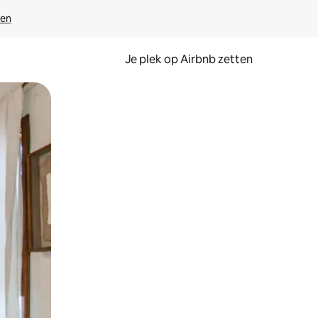
ven
Je plek op Airbnb zetten
en of swipen.