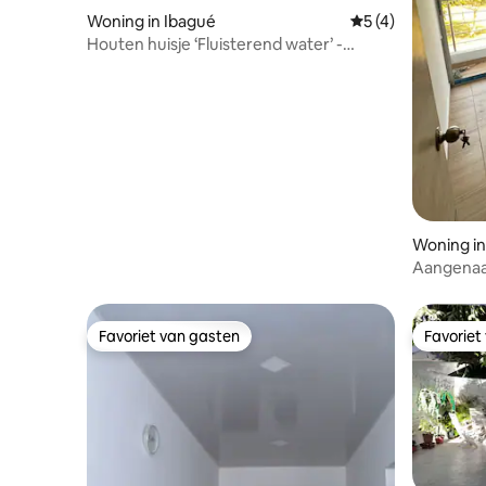
Woning in Ibagué
Gemiddelde beoord
5 (4)
Houten huisje ‘Fluisterend water’ -
Ibagué
Woning in
Aangenaam
parkeerpl
Favoriet van gasten
Favoriet
Favoriet van gasten
Favoriet