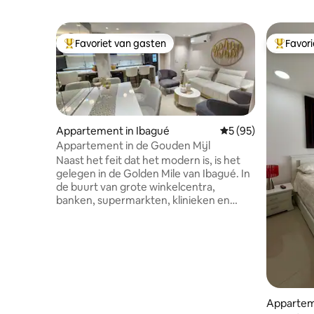
Favoriet van gasten
Favor
Topfavoriet van gasten
Topfavor
Appartement in Ibagué
Gemiddelde beoorde
5 (95)
Appartement in de Gouden Mijl
Naast het feit dat het modern is, is het
gelegen in de Golden Mile van Ibagué. In
de buurt van grote winkelcentra,
banken, supermarkten, klinieken en
restaurants. Het uitzicht op de stad is
geweldig! Het heeft airconditioning,
lichtbediening, geluids- en
stemgordijnen, wasmachine/droger*,
vaatwasser en uitgerust met de beste
kwaliteit om je verblijf comfortabel te
maken om je verblijf comfortabel te
Appartem
maken. Je kunt genieten van het