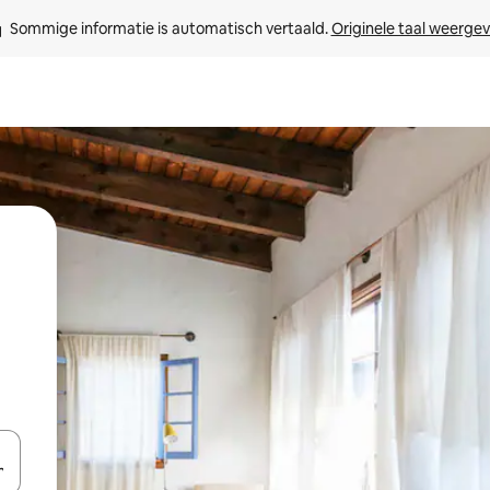
Sommige informatie is automatisch vertaald. 
Originele taal weerge
een keuze met je de pijltjestoetsen omhoog en omlaag, óf door te tikk