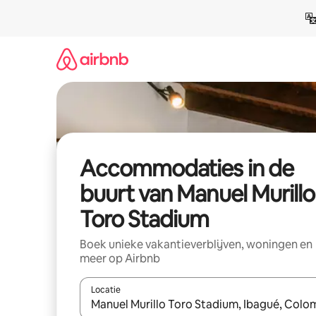
Ga
direct
naar
inhoud
Accommodaties in de
buurt van Manuel Murillo
Toro Stadium
Boek unieke vakantieverblijven, woningen en
meer op Airbnb
Locatie
Wanneer er resultaten beschikbaar zijn, maak je 