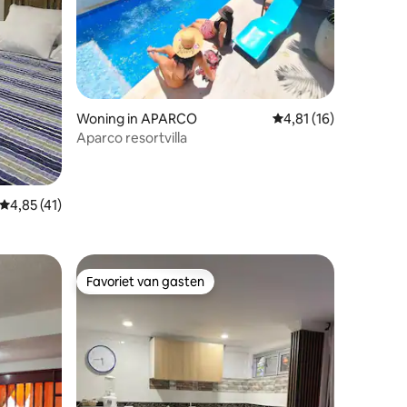
Woning in APARCO
Gemiddelde beoordeli
4,81 (16)
Aparco resortvilla
ecensies
Gemiddelde beoordeling van 4,85 op 5, 41 recensies
4,85 (41)
Favoriet van gasten
Favoriet van gasten