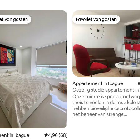
iet van gasten
Favoriet van gasten
iet van gasten
Favoriet van gasten
ling van 5 op 5, 95 recensies
Appartement in Ibagué
G
Gezellig studio appartement in
Ibagué II
Onze ruimte is speciaal ontwo
thuis te voelen in de muzikale stad.
hebben bioveiligheidsprotocoll
het beheer van strenge
infectiebestrijding tegen COVI
Wij zijn gevestigd in de wijk "La
het beste weer in de stad. • O
ent in Ibagué
Gemiddelde beoordeling van 4,96 op 5, 68 r
4,96 (68)
is gezellig en volledig uitgerust.