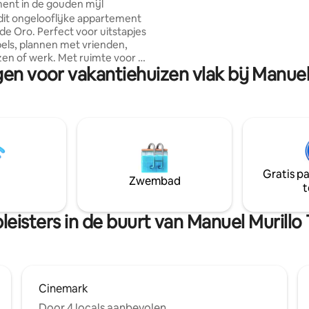
nt in de gouden mijl
Daarnaast kunt u genieten van
 dit ongelooflijke appartement
spectaculair terras met 180 gra
a de Oro. Perfect voor uitstapjes
• We zijn slechts enkele minut
els, plannen met vrienden,
verwijderd van verschillende c
zen of werk. Met ruimte voor 6
toeristisch, cultureel, commerc
gen voor vakantiehuizen vlak bij Manuel
hte
academisch belang.
 een uitzicht dat je sprakeloos
. Op een steenworp afstand
ste winkelcentra, restaurants
nsgelegenheden vind je hier in
 plezier en comfort. Geniet van
rn ontwerp, een keuken klaar
plan en een verhuurder van een
Gratis p
au die je verblijf episch zal
Zwembad
t
leisters in de buurt van Manuel Murillo
Cinemark
Door 4 locals aanbevolen