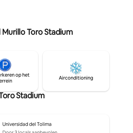
onafhankelijke en eigen ingang op de 2e
 een
verdieping van het pand.
den zicht.
en
entra van
ieel en
 Murillo Toro Stadium
arkeren op het
Airconditioning
errein
 Toro Stadium
Universidad del Tolima
Door 3 locals aanbevolen