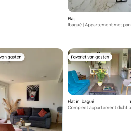
Flat
Ibagué | Appartement met pa
uitzicht Villa Café
 van 4,82 op 5, 153 recensies
 van gasten
Favoriet van gasten
 van gasten
Favoriet van gasten
Flat in Ibagué
Compleet appartement dicht b
sportlocaties