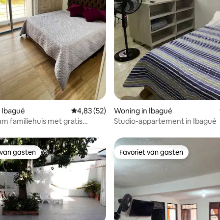
eling van 5 op 5, 4 recensies
 Ibagué
Gemiddelde beoordeling van 4,83 op 5, 52 r
4,83 (52)
Woning in Ibagué
 familiehuis met gratis
Studio-appartement in Ibagué
aats
 van gasten
Favoriet van gasten
 van gasten
Favoriet van gasten