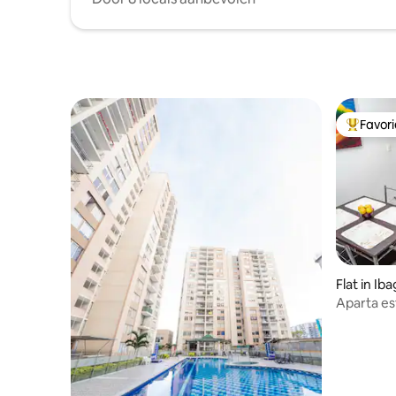
Favor
Topfavor
Flat in Ib
Aparta es
necesitas