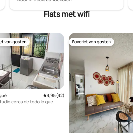
Flats met wifi
iet van gasten
Favoriet van gasten
iet van gasten
Favoriet van gasten
agué
Gemiddelde beoordeling van 4,95 op 5, 42 r
4,95 (42)
tudio cerca de todo lo que