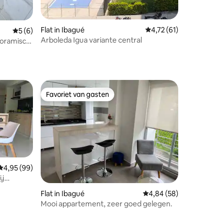
Flat in Ibagué
Gemiddelde beoordeli
4,72 (61)
Gemiddelde beoordeling van 5 op 5, 6 recensies
5 (6)
Arboleda Igua variante central
noramisch
Favoriet van gasten
Favoriet van gasten
Gemiddelde beoordeling van 4,95 op 5, 99 recensies
4,95 (99)
ij
Flat in Ibagué
Gemiddelde beoordelin
4,84 (58)
Mooi appartement, zeer goed gelegen.