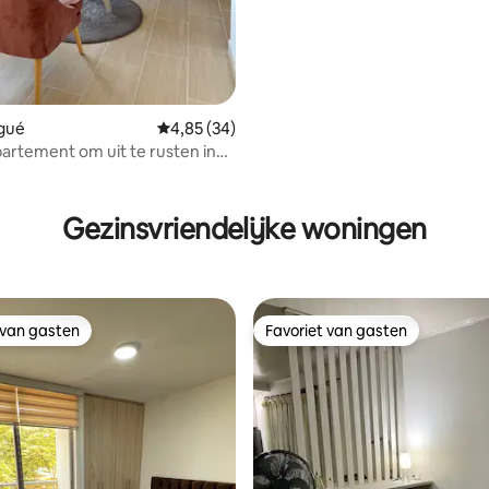
agué
Gemiddelde beoordeling van 4,85 op 5, 34 r
4,85 (34)
partement om uit te rusten in
ling van 5 op 5, 12 recensies
Gezinsvriendelijke woningen
 van gasten
Favoriet van gasten
 van gasten
Favoriet van gasten