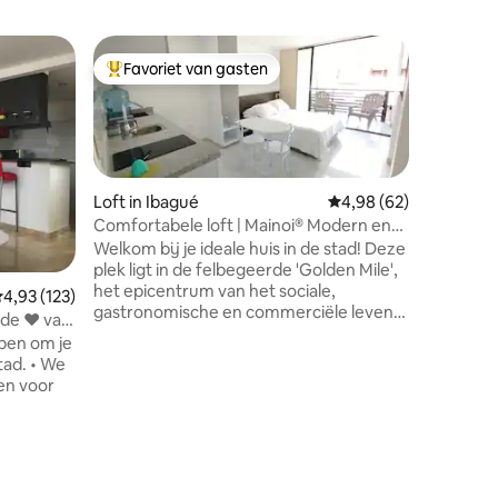
Appartem
Favoriet van gasten
Favorie
Topfavoriet van gasten
Favorie
Moderno 
exclusiv
Modern a
ingericht
accommod
met eige
tweepers
Loft in Ibagué
Gemiddelde beoordelin
4,98 (62)
studeerk
Comfortabele loft | Mainoi® Modern en
keuken, e
exclusief
Welkom bij je ideale huis in de stad! Deze
gedeelde
plek ligt in de felbegeerde 'Golden Mile',
Slechts 2
het epicentrum van het sociale,
emiddelde beoordeling van 4,93 op 5, 123 recensies
4,93 (123)
en 8 minu
gastronomische en commerciële leven
gemeensc
 de ❤ van
van Ibagué. Omringd door 3
zwembade
rpen om je
winkelcentra. We presenteren een
theater, 
 • We
moderne en stijlvolle loft, ontworpen
en squash
en voor
voor mensen die op zoek zijn naar
comfort, privacy en de best mogelijke
D-19. •
locatie in Ibagué. Geniet van een
 Pola",
complete ervaring met alles wat je nodig
nze ruimte
hebt voor een aangenaam verblijf. 100%
ecensies
 •