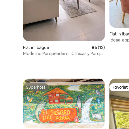
Flat in Ib
Ideaal ap
Ibagué
Flat in Ibagué
Gemiddelde beoorde
5 (12)
Moderno Parqueadero | Clínicas y Parque
Deportivo
Superhost
Favoriet
Superhost
Favoriet