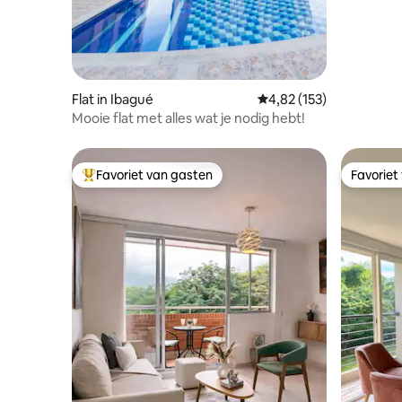
Flat in Ibagué
Gemiddelde beoordeling
4,82 (153)
Mooie flat met alles wat je nodig hebt!
Favoriet van gasten
Favoriet
Topfavoriet van gasten
Favoriet