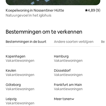
Koepelwoning in Nossentiner Hütte
Gemiddelde b
4,89 (9)
Natuurgevoel in het iglohuis
Bestemmingen om te verkennen
Bestemmingen in de buurt
Andere soorten verblijven
Bes
Kopenhagen
Hamburg
Vakantiewoningen
Vakantiewoningen
Keulen
Düsseldorf
Vakantiewoningen
Vakantiewoningen
Göteborg
Frankfurt am Main
Vakantiewoningen
Vakantiewoningen
Leipzig
Meer tonen
Vakantiewoningen