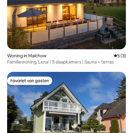
Woning in Malchow
Gemiddeld
5 (3)
Familiewoning 'Lena' | 5 slaapkamers | Sauna + terras
Favoriet van gasten
Favoriet van gasten