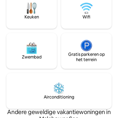
door zonsondergangen en val in slaap
denken, lezen in h
onder een sprankelende sterrenhemel.
om de geweldige 
Een onvergetelijke natuurervaring in
culturele erfgoed
Keuken
Wifi
Mecklenburg-Vorpommern.
Lake Plateau' te 
Gratis parkeren op
Zwembad
het terrein
Airconditioning
Andere geweldige vakantiewoningen in