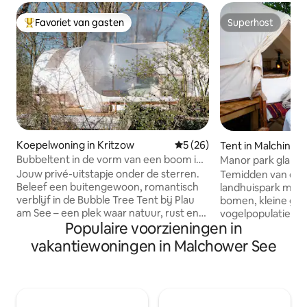
Favoriet van gasten
Superhost
Topfavoriet van gasten
Superhost
Koepelwoning in Kritzow
Gemiddelde beoordeling van
5 (26)
Tent in Malchin
Bubbeltent in de vorm van een boom in
Manor park glampi
Plau am See
Jouw privé-uitstapje onder de sterren.
Temidden van ee
Beleef een buitengewoon, romantisch
landhuispark met 
verblijf in de Bubble Tree Tent bij Plau
bomen, kleine gla
am See – een plek waar natuur, rust en
vogelpopulatie vind
Populaire voorzieningen in
ontspanning samenkomen. Je hebt je
kloktenten met pra
eigen bubbeltent met eigen
Gemaakt van zwaa
vakantiewoningen in Malchower See
doucheruimte helemaal voor jezelf.
een mooi natuurli
Omringd door de rustige natuur kun je
lichtsfeer en late
genieten van heerlijke momenten met
tentdak en 30m ² v
z'n tweeën – ver weg van de drukte van
Neem een pauze va
het dagelijkse leven. Laat je betoveren
om tijd door te b