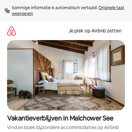
Ga
Sommige informatie is automatisch vertaald. 
Originele taal 
direct
weergeven
naar
inhoud
Je plek op Airbnb zetten
Vakantieverblijven in Malchower See
Vind en boek bijzondere accommodaties op Airbnb