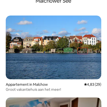
Malchower See
Appartement in Malchow
Gemiddelde be
4,83 (29)
Groot vakantiehuis aan het meer!