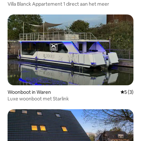
Villa Blanck Appartement 1 direct aan het meer
Woonboot in Waren
Gemiddeld
5 (3)
Luxe woonboot met Starlink