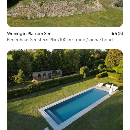
Woning in Plau am See
Gemiddeld
5 (5)
Ferienhaus Seestern Plau/100 m strand /sauna/ hond