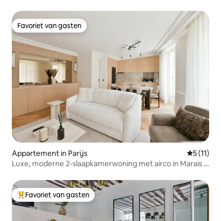
Favoriet van gasten
Favoriet van gasten
Appartement in Parijs
Gemiddeld
5 (11)
Luxe, moderne 2-slaapkamerwoning met airco in Marais –
op een steenworp van de metro
Favoriet van gasten
Topfavoriet van gasten