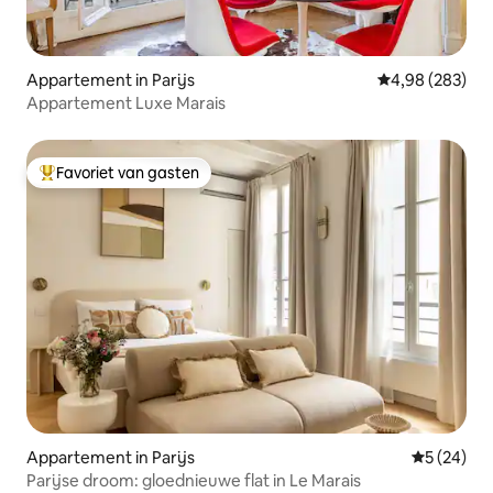
Appartement in Parijs
Gemiddelde beo
4,98 (283)
Appartement Luxe Marais
Favoriet van gasten
Topfavoriet van gasten
Appartement in Parijs
Gemiddelde
5 (24)
Parijse droom: gloednieuwe flat in Le Marais