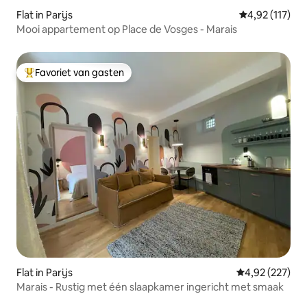
Flat in Parijs
Gemiddelde be
4,92 (117)
Mooi appartement op Place de Vosges - Marais
Favoriet van gasten
Topfavoriet van gasten
Flat in Parijs
Gemiddelde beo
4,92 (227)
Marais - Rustig met één slaapkamer ingericht met smaak