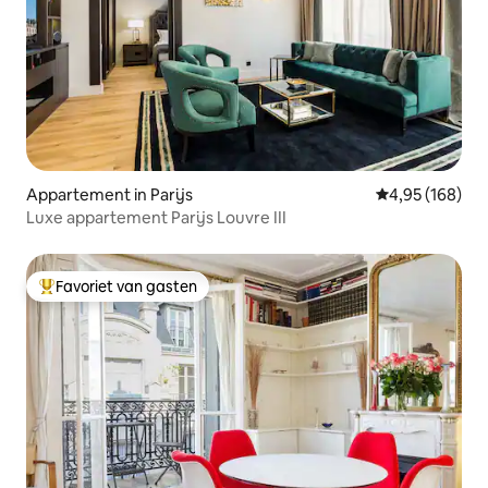
Appartement in Parijs
Gemiddelde beo
4,95 (168)
Luxe appartement Parijs Louvre III
Favoriet van gasten
Topfavoriet van gasten