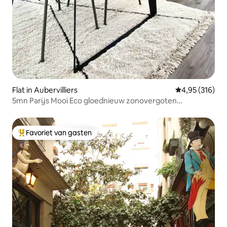
Flat in Aubervilliers
Gemiddelde beo
4,95 (316)
5mn Parijs Mooi Eco gloednieuw zonovergoten
appartement - 4*
Favoriet van gasten
Topfavoriet van gasten