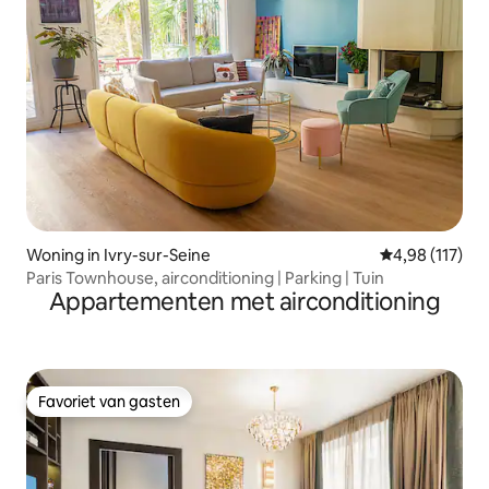
Woning in Ivry-sur-Seine
Gemiddelde beo
4,98 (117)
Paris Townhouse, airconditioning | Parking | Tuin
Appartementen met airconditioning
Favoriet van gasten
Favoriet van gasten