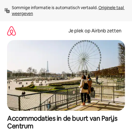
Ga
Sommige informatie is automatisch vertaald. 
Originele taal 
direct
weergeven
naar
inhoud
Je plek op Airbnb zetten
Accommodaties in de buurt van Parijs
Centrum