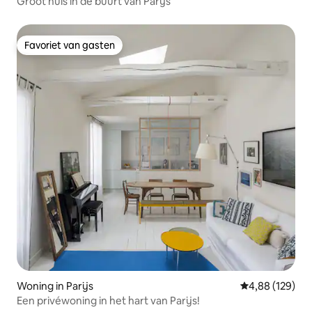
Groot huis in de buurt van Parijs
Favoriet van gasten
Favoriet van gasten
Woning in Parijs
Gemiddelde beo
4,88 (129)
Een privéwoning in het hart van Parijs!