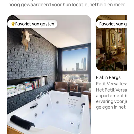
hoog gewaardeerd voor hun locatie, netheid en meer.
Favoriet van gasten
Favoriet van gas
Topfavoriet van gasten
Favoriet van gas
Flat in Parijs
Petit Versailles:H
in ParisCenter
Het Petit Versaill
appartement biedt
ervaring voor je ver
gelegen in het hart
Marais, aan de Ru
de oudste straten
uitzonderlijk uitzi
Tempelplein. Het 