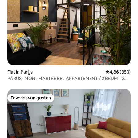
Flat in Parijs
Gemiddelde beo
4,86 (383)
PARIJS- MONTMARTRE BEL APPARTEMENT / 2 BRDM - 2
BTHS
Favoriet van gasten
Favoriet van gasten