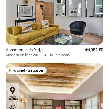
Appartement in Parijs
Gemiddelde be
4,95 (115)
Modern en licht 2BD 2BTH in Le Marais
Favoriet van gasten
Topfavoriet van gasten