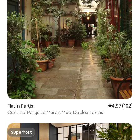
Flat in Parijs
Gemiddelde beo
4,97 (102)
Centraal Parijs Le Marais Mooi Duplex Terras
Superhost
Superhost