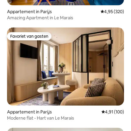
Appartement in Parijs
Gemiddelde beo
4,95 (320)
Amazing Apartment in Le Marais
Favoriet van gasten
Favoriet van gasten
Appartement in Parijs
Gemiddelde beo
4,91 (100)
Moderne flat - Hart van Le Marais