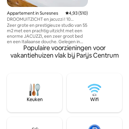
perfect ontworpen
stel, een schrijv
zoek naar inspirati
Appartement in Suresnes
Gemiddelde beoordeling van 4,9
4,93 (510)
leven. Als je een 
DROOMUITZICHT en jacuzzi ! 10
appartement wilt 
minuten van het centrum van PARIJS!
Zeer grote en prestigieuze studio van 55
vriendelijk om ons
m2 met een prachtig uitzicht met een
laten weten.
enorme JACUZZI, een zeer groot bed
en een Italiaanse douche. Gelegen in
Populaire voorzieningen voor
een rustige en veilige omgeving op 10
minuten van de beroemde Avenue des
vakantiehuizen vlak bij Parijs Centrum
Champs Elysées (centrum van Parijs). Ik
bied voor € 95 een optioneel
“ROMANTIEK PAKKET” aan om je
geliefde te VERRASSEN. Het wordt
geleverd met rozenblaadjes, kaarsen in
de vorm van een hart op het bed (een
Happy Birthday-bordje kan worden
toegevoegd) en voor € 175 wordt het
Keuken
Wifi
geleverd met een goede fles
champagne en aardbeien! 🌹🥂🍓