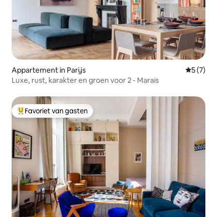
Appartement in Parijs
Gemiddeld
5 (7)
Luxe, rust, karakter en groen voor 2 - Marais
Favoriet van gasten
Topfavoriet van gasten