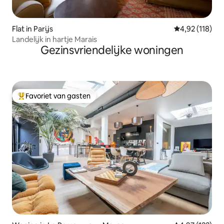
Flat in Parijs
Gemiddelde beo
4,92 (118)
Landelijk in hartje Marais
Gezinsvriendelijke woningen
Favoriet van gasten
Topfavoriet van gasten