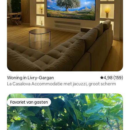
Woning in Livry-Gargan
Gemiddelde beo
4,98 (159)
La Casalova Accommodatie met jacuzzi, groot scherm
Favoriet van gasten
Favoriet van gasten