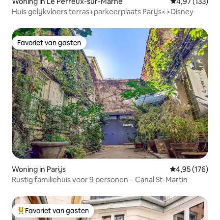
Woning in Le Perreux-sur-Marne
Gemiddelde beo
4,97 (133)
Huis gelijkvloers terras+parkeerplaats Parijs<>Disney
Favoriet van gasten
Favoriet van gasten
Woning in Parijs
Gemiddelde beo
4,95 (176)
Rustig familiehuis voor 9 personen – Canal St-Martin
Favoriet van gasten
Topfavoriet van gasten