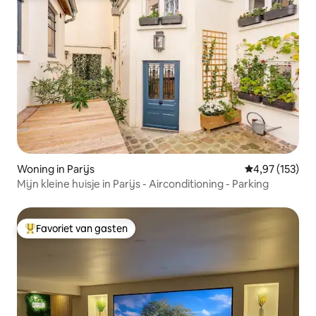
Woning in Parijs
Gemiddelde beo
4,97 (153)
Mijn kleine huisje in Parijs - Airconditioning - Parking
Favoriet van gasten
Topfavoriet van gasten