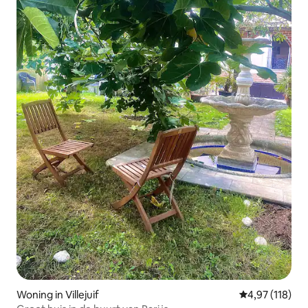
Woning in Villejuif
Gemiddelde beo
4,97 (118)