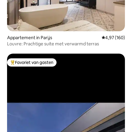
Appartement in Parijs
Gemiddelde beo
4,97 (160)
Louvre: Prachtige suite met verwarmd terras
Favoriet van gasten
Topfavoriet van gasten