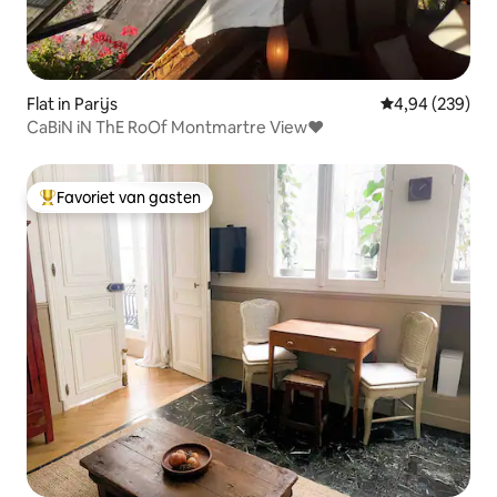
Flat in Parijs
Gemiddelde beo
4,94 (239)
CaBiN iN ThE RoOf Montmartre View♥
Favoriet van gasten
Topfavoriet van gasten