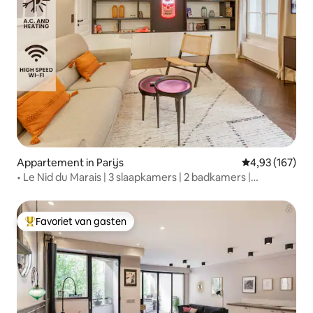
Appartement in Parijs
Gemiddelde beo
4,93 (167)
• Le Nid du Marais | 3 slaapkamers | 2 badkamers |
airconditioning | wasmachine •
Favoriet van gasten
Topfavoriet van gasten