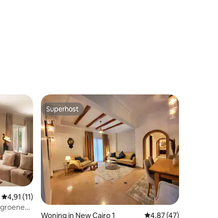
Superhost
Superhost
ecensies
Gemiddelde beoordeling van 4,91 op 5, 11 recensies
4,91 (11)
e groene
Woning in New Cairo 1
Gemiddelde beoordeli
4,87 (47)