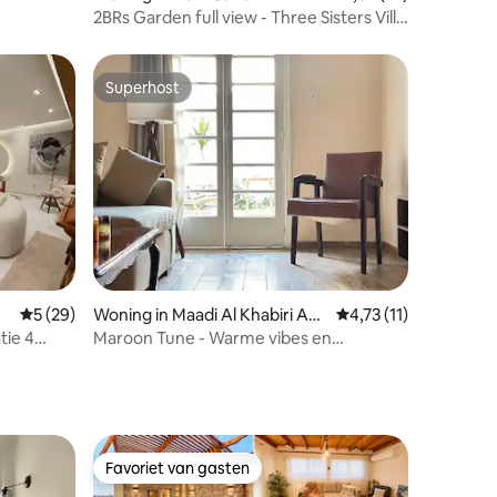
2BRs Garden full view - Three Sisters Villa
(1)
Superhost
Superhost
ecensies
Gemiddelde beoordeling van 5 op 5, 29 recensies
5 (29)
Woning in Maadi Al Khabiri Ash
Gemiddelde beoordeli
4,73 (11)
Sharqeyah
tie 4
Maroon Tune - Warme vibes en
stadsbeats
Favoriet van gasten
Favoriet van gasten