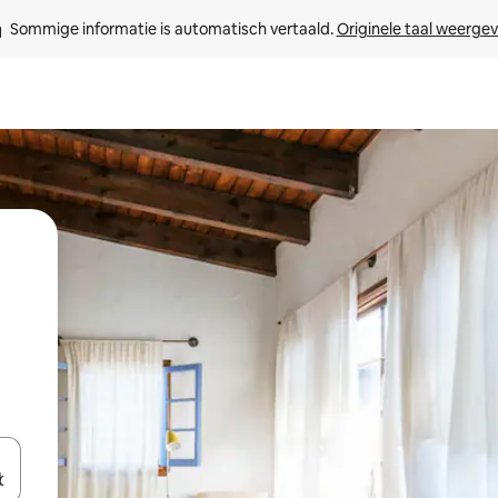
Sommige informatie is automatisch vertaald. 
Originele taal weerge
een keuze met je de pijltjestoetsen omhoog en omlaag, óf door te tikk