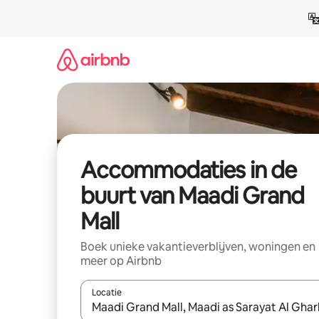
Ga
direct
naar
inhoud
Accommodaties in de
buurt van Maadi Grand
Mall
Boek unieke vakantieverblijven, woningen en
meer op Airbnb
Locatie
Wanneer er resultaten beschikbaar zijn, maak je 