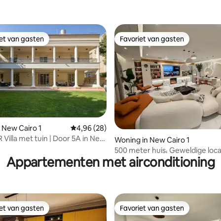
iet van gasten
Favoriet van gasten
iet van gasten
Favoriet van gasten
g van 4,69 op 5, 13 recensies
 New Cairo 1
Gemiddelde beoordeling van 4,96 op 5, 28 r
4,96 (28)
 Villa met tuin | Door 5A in New
Woning in New Cairo 1
500 meter huis، Geweldige loca
Appartementen met airconditioning
kamers
iet van gasten
Favoriet van gasten
iet van gasten
Favoriet van gasten