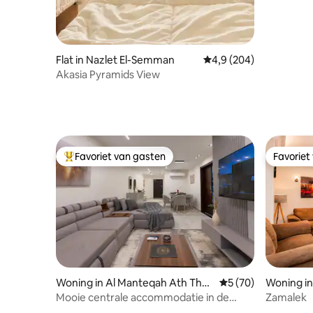
Flat in Nazlet El-Semman
Gemiddelde beoordelin
4,9 (204)
Akasia Pyramids View
Favoriet van gasten
Favoriet
Topfavoriet van gasten
Favoriet
Woning in Al Manteqah Ath Tha
Gemiddelde beoorde
5 (70)
Woning 
menah
ar
Mooie centrale accommodatie in de
Zamalek
buurt van de luchthaven