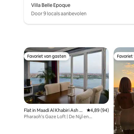
Villa Belle Epoque
Door 9 locals aanbevolen
Favoriet van gasten
Favoriet
Favoriet van gasten
Favoriet
Flat in Maadi Al Khabiri Ash Sh
Gemiddelde beoordelin
4,89 (94)
arqeyah
Pharaoh's Gaze Loft | De Nijl en
bezienswaardigheden