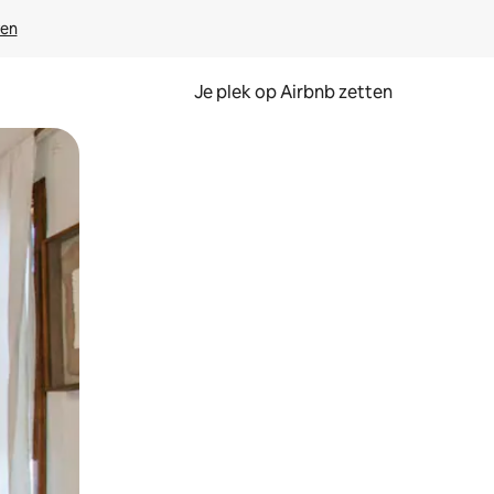
ven
Je plek op Airbnb zetten
en of swipen.