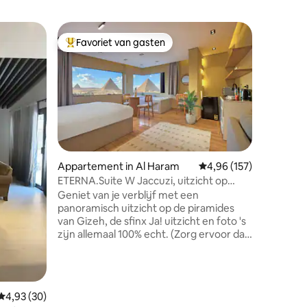
Flat in M
Favoriet van gasten
Superho
Topfavoriet van gasten
Superho
harbeya
Locatie, 
Een lux
gelegen 
Caïro (Ma
ingericht
goed ONT
voorzien
RUSTIG . 
minuten 
Appartement in Al Haram
Gemiddelde beoordeling
4,96 (157)
LOOPAFST
ETERNA.Suite W Jaccuzi, uitzicht op
het metro
piramides en balkon
Geniet van je verblijf met een
restaura
panoramisch uitzicht op de piramides
apotheken
van Gizeh, de sfinx Ja! uitzicht en foto 's
is 20 mi
zijn allemaal 100% echt. (Zorg ervoor dat
Standaard
je ook onze andere advertenties bekijkt)
huiselij
Geniet van een prachtig uitzicht op alle
GEPRIJSD
piramides van Gizeh van overal in deze
eigentijdse oosterse studio of ontspan in
Gemiddelde beoordeling van 4,93 op 5, 30 recensies
4,93 (30)
de jacuzzi. Het ligt ook op tien minuten