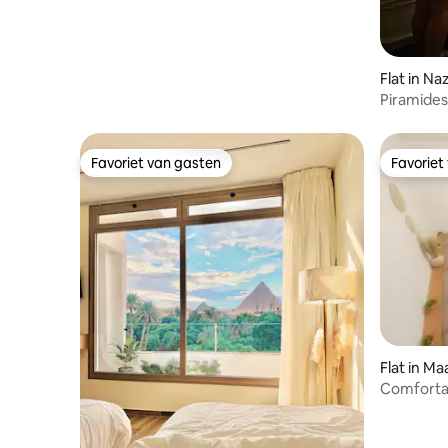
Flat in N
Piramides
Favoriet van gasten
Favoriet
Favoriet van gasten
Favoriet
Flat in Ma
arbeyah
Comforta