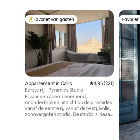
Favoriet van gasten
Favoriet
Topfavoriet van gasten
Favoriet
Appartement in Caïro
Gemiddelde beoordeling
4,95 (221)
Eerste rij - Pyramids Studio
Ervaar een adembenemend,
ononderbroken uitzicht op de piramides
vanaf de eerste rij vanuit deze stijlvolle,
zonovergoten studio. De studio is ideaal
gelegen direct aan de hoofdweg en is
gemakkelijk te bereiken. De studio ligt
direct naast het Grand Egyptian Museum
en op slechts enkele minuten van het