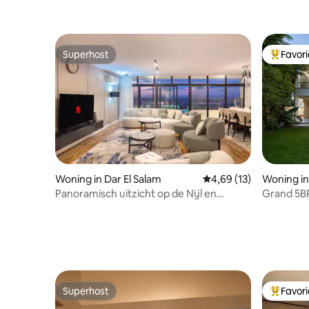
Superhost
Favor
Superhost
Topfavor
Woning in Dar El Salam
Gemiddelde beoordelin
4,69 (13)
Woning in
Panoramisch uitzicht op de Nijl en
Grand 5BR
piramides 4BR – Maadi
Cairo
Superhost
Favor
Superhost
Topfavor