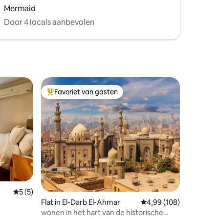
Mermaid
Door 4 locals aanbevolen
Favoriet van gasten
Topfavoriet van gasten
Gemiddelde beoordeling van 5 op 5, 5 recensies
5 (5)
Flat in El-Darb El-Ahmar
Gemiddelde beoordeling
4,99 (108)
wonen in het hart van de historische