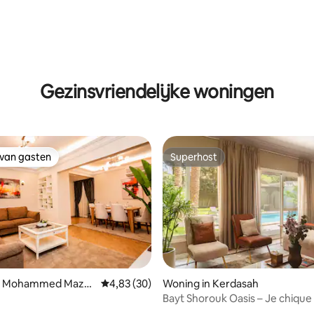
g van 4,9 op 5, 204 recensies
Gezinsvriendelijke woningen
 van gasten
Superhost
 van gasten
Superhost
ling van 5 op 5, 70 recensies
in Mohammed Mazh
Gemiddelde beoordeling van 4,83 op 5, 30 r
4,83 (30)
Woning in Kerdasah
Bayt Shorouk Oasis – Je chiqu
toevluchtsoord – Nesty