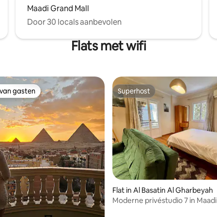
Maadi Grand Mall
Door 30 locals aanbevolen
Flats met wifi
 van gasten
Superhost
 van gasten
Superhost
g van 4,89 op 5, 94 recensies
Flat in Al Basatin Al Gharbeyah
Moderne privéstudio 7 in Maadi