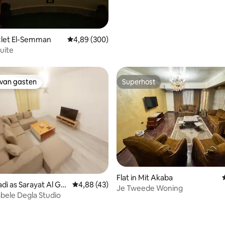
azlet El-Semman
Gemiddelde beoordeling van 4,89 op 5, 300 r
4,89 (300)
uite
 van gasten
Superhost
 van gasten
Superhost
Flat in Mit Akaba
adi as Sarayat Al Gh
Gemiddelde beoordeling van 4,88 op 5, 43 r
4,88 (43)
Je Tweede Woning
bele Degla Studio