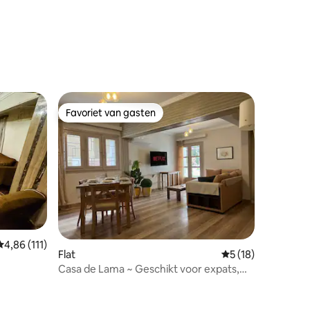
geur van Caïro.
ecensies
Favoriet van gasten
Favoriet van gasten
Gemiddelde beoordeling van 4,86 op 5, 111 recensies
4,86 (111)
ecensies
Flat
Gemiddelde beoord
5 (18)
Casa de Lama ~ Geschikt voor expats,
2 slaapkamers, airco