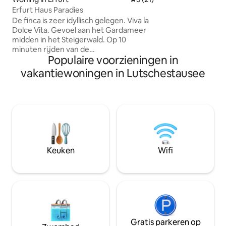
ook aangeboden voor viss
Erfurt Haus Paradies
een perfect start
De finca is zeer idyllisch gelegen. Viva la
fiets- en langlauf
Dolce Vita. Gevoel aan het Gardameer
midden in het Steigerwald. Op 10
minuten rijden van de
Populaire voorzieningen in
deelstaathoofdstad Erfurt. Het
exclusieve meubilair met hoogwaardige
vakantiewoningen in Lutschestausee
materialen en het onbelemmerde
uitzicht op de drie Gleichen is uniek.
Fietstochten en wandelingen zijn hier
een hoogtepunt. Het grote zwembad
en de jacuzzi zijn seizoensgebonden en
kunnen gebruikt worden van januari tot
oktober. De sauna kan het hele jaar door
gebruikt worden door maximaal zes
Keuken
Wifi
personen. De barbecue en de twee
open haarden nodigen uit tot
ontspanning.
Gratis parkeren op