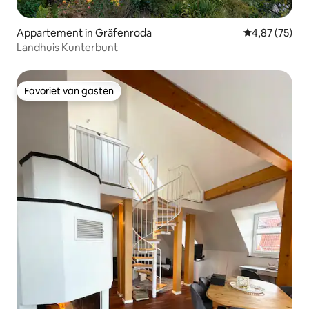
Appartement in Gräfenroda
Gemiddelde be
4,87 (75)
Landhuis Kunterbunt
Favoriet van gasten
Favoriet van gasten