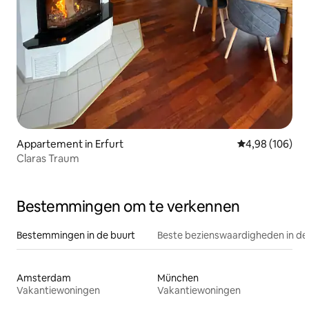
Appartement in Erfurt
Gemiddelde beo
4,98 (106)
Claras Traum
Bestemmingen om te verkennen
Bestemmingen in de buurt
Beste bezienswaardigheden in de
Amsterdam
München
Vakantiewoningen
Vakantiewoningen