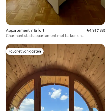
Appartement in Erfurt
Gemiddelde beo
4,91 (138)
Charmant stadsappartement met balkon en
parkeerplaatsen
Favoriet van gasten
Favoriet van gasten