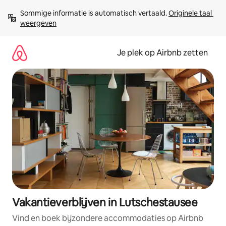
Ga
Sommige informatie is automatisch vertaald. 
Originele taal 
direct
weergeven
naar
inhoud
Je plek op Airbnb zetten
Vakantieverblijven in Lutschestausee
Vind en boek bijzondere accommodaties op Airbnb