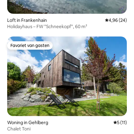
Loft in Frankenhain
Gemiddelde be
4,96 (24)
Holidayhaus – FW "Schneekopf", 60 m²
Favoriet van gasten
Favoriet van gasten
Woning in Gehlberg
Gemiddeld
5 (11)
Chalet Toni