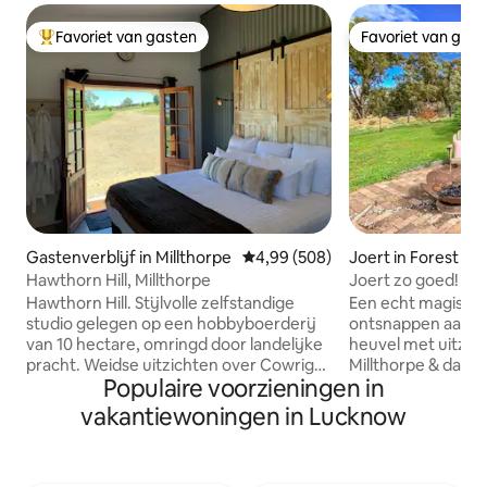
Favoriet van gasten
Favoriet van gas
Topfavoriet van gasten
Favoriet van gas
Gastenverblijf in Millthorpe
Gemiddelde beoordeling van 4,9
4,99 (508)
Joert in Forest Re
Hawthorn Hill, Millthorpe
Joert zo goed!
Hawthorn Hill. Stijlvolle zelfstandige
Een echt magische
studio gelegen op een hobbyboerderij
ontsnappen aan di
van 10 hectare, omringd door landelijke
heuvel met uitzich
pracht. Weidse uitzichten over Cowriga
Millthorpe & daarb
Populaire voorzieningen in
Creek en richting Mt Canobolas en Mt
alleen voor jou en
Macquarie. Mooi kingsize bed (twee
Luxe beddengoed,
vakantiewoningen in Lucknow
eenpersoonsbedden beschikbaar op
kaarsen, elektris
aanvraag) Volledige gastronomische
verwarmend binne
keuken en badkamer. Uitgebreid ontbijt
airconditioning. P