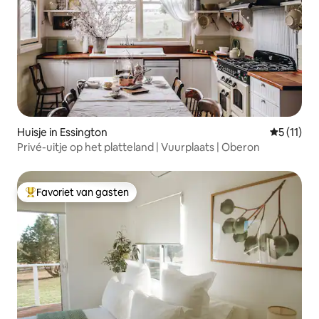
Huisje in Essington
Gemiddeld
5 (11)
Privé-uitje op het platteland | Vuurplaats | Oberon
Favoriet van gasten
Topfavoriet van gasten