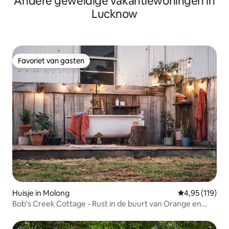
Andere geweldige vakantiewoningen in
Lucknow
Favoriet van gasten
Favoriet van gasten
Huisje in Molong
Gemiddelde beo
4,95 (119)
Bob's Creek Cottage - Rust in de buurt van Orange en
Molong.