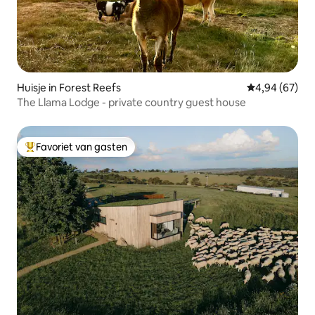
Huisje in Forest Reefs
Gemiddelde be
4,94 (67)
The Llama Lodge - private country guest house
Favoriet van gasten
Topfavoriet van gasten