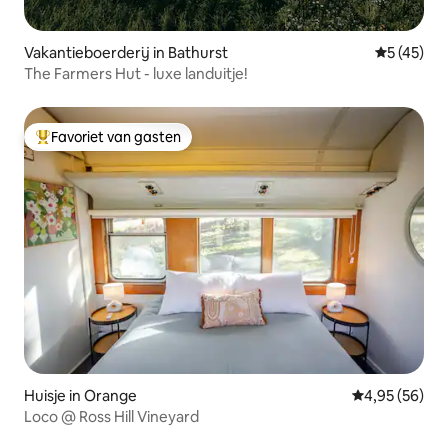
Vakantieboerderij in Bathurst
Gemiddelde
5 (45)
The Farmers Hut - luxe landuitje!
Favoriet van gasten
Topfavoriet van gasten
Huisje in Orange
Gemiddelde be
4,95 (56)
Loco @ Ross Hill Vineyard