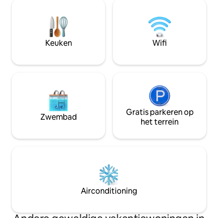
of handdoeken aanwezig. Bekijk
weekendje weg of
paarden, jersey koeien en kippen.
Gelegen op een bo
Geweldige eigen vuurplaats en
12-zijdige ceder 
buitenbad. Slechts enkele minuten naar
met aparte keuke
het historische dorp Millthorpe en alle
is een eigen vuur
Keuken
Wifi
restaurants, cafés, kelderdeuren en
stoelen om van de 
boetiekjes.
Gratis parkeren op
Zwembad
het terrein
Airconditioning