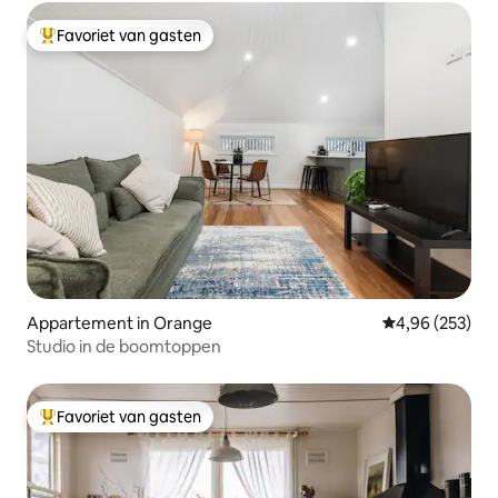
Favoriet van gasten
Topfavoriet van gasten
Appartement in Orange
Gemiddelde beo
4,96 (253)
Studio in de boomtoppen
Favoriet van gasten
Topfavoriet van gasten