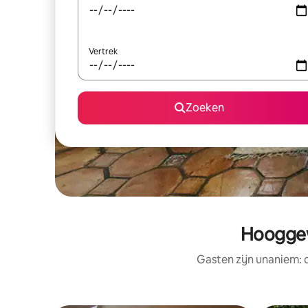
Vertrek
Zoeken
Hooggew
Gasten zijn unaniem: