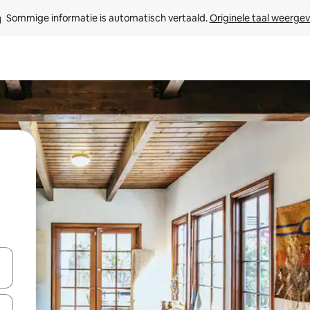
Sommige informatie is automatisch vertaald. 
Originele taal weerge
een keuze met je de pijltjestoetsen omhoog en omlaag, óf door te tikk