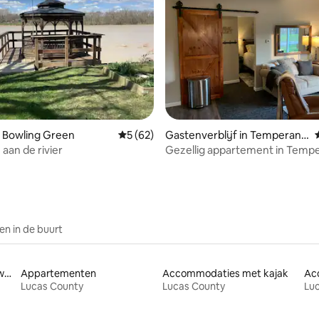
ng van 4,9 op 5, 10 recensies
 Bowling Green
Gemiddelde beoordeling van 5 op 5, 62 r
5 (62)
Gastenverblijf in Temperanc
e
 aan de rivier
Gezellig appartement in Temp
n in de buurt
Accommodaties aan het water
Appartementen
Accommodaties met kajak
Lucas County
Lucas County
Lu