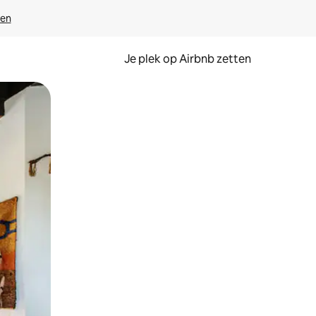
ven
Je plek op Airbnb zetten
en of swipen.