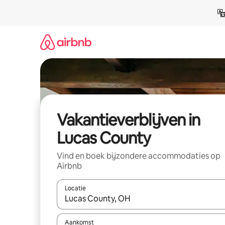
Ga
direct
naar
inhoud
Vakantieverblijven in
Lucas County
Vind en boek bijzondere accommodaties op
Airbnb
Locatie
Wanneer er resultaten beschikbaar zijn, maak je 
Aankomst