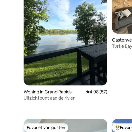
Gastenver
Turtle Ba
Woning in Grand Rapids
Gemiddelde beoordelin
4,98 (57)
Uitzichtpunt aan de rivier
Favoriet van gasten
Favor
Favoriet van gasten
Topfavor