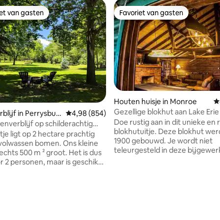
iet van gasten
Favoriet van gasten
iet van gasten
Favoriet van gasten
Houten huisje in Monroe
G
Gezellige blokhut aan Lake Erie
 van 4,94 op 5, 403 recensies
blijf in Perrysbur
Gemiddelde beoordeling van 4,98 op 5, 854 r
4,98 (854)
Doe rustig aan in dit unieke en 
enverblijf op schilderachtig
blokhutuitje. Deze blokhut wer
tje ligt op 2 hectare prachtig
1900 gebouwd. Je wordt niet
volwassen bomen. Ons kleine
teleurgesteld in deze bijgewer
slechts 500 m ² groot. Het is dus
prachtige hut aan het meer. Onze
or 2 personen, maar is geschikt
gezellige hut van Lake Erie hee
maal 4 personen (2 kinderen of
geweldige adembenemende
ene op futon). We zijn slechts
zonsopgangen waar je direct va
verwijderd van W.W. Night
comfort van het kingsize bed v
eserve voor ochtend- of
genieten of direct bij het wate
elingen! Wij zijn gunstig
zitten terwijl je luistert naar d
p slechts 3 minuten afstand