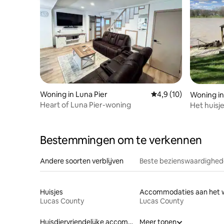
Woning in Luna Pier
Gemiddelde beoordeli
4,9 (10)
Woning in
Heart of Luna Pier-woning
Het huisje
Bestemmingen om te verkennen
Andere soorten verblijven
Beste bezienswaardighede
Huisjes
Lucas County
Lucas County
Huisdiervriendelijke accommodaties
Meer tonen