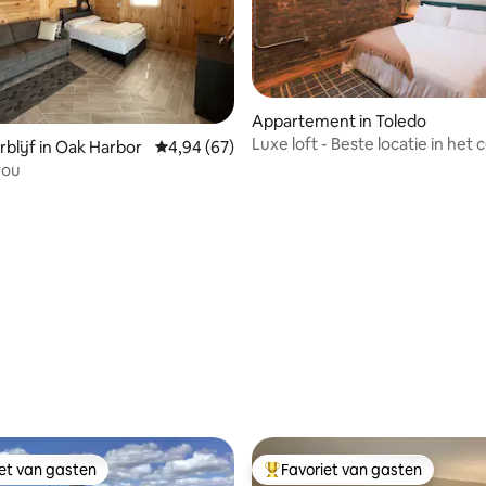
Appartement in Toledo
Luxe loft - Beste locatie in het
blijf in Oak Harbor
Gemiddelde beoordeling van 4,94 op 5, 67 r
4,94 (67)
you
g van 4,98 op 5, 57 recensies
iet van gasten
Favoriet van gasten
iet van gasten
Topfavoriet van gasten