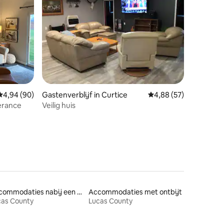
ecensies
Gemiddelde beoordeling van 4,94 op 5, 90 recensies
4,94 (90)
Gastenverblijf in Curtice
Gemiddelde beoordelin
4,88 (57)
erance
Veilig huis
Accommodaties nabij een strand
Accommodaties met ontbijt
cas County
Lucas County