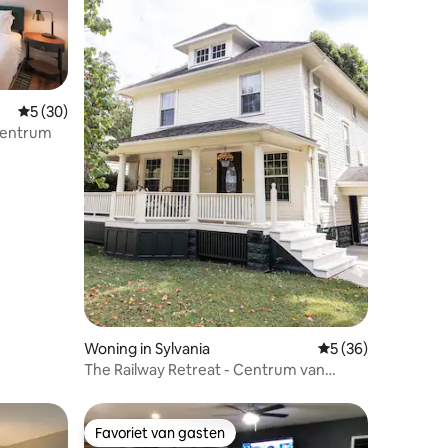
Gemiddelde beoordeling van 5 op 5, 30 recensies
5 (30)
 centrum
ecensies
Woning in Sylvania
Gemiddelde beoorde
5 (36)
The Railway Retreat - Centrum van
Sylvania
Favoriet van gasten
Favoriet van gasten