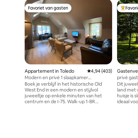
Favoriet van gasten
Favor
Favoriet van gasten
Topfavor
Appartement in Toledo
Gemiddelde beoordeling
4,94 (403)
Gastenver
g
Modern en privé 1 slaapkamer
privé gast
appartement met gratis
terrein!
Boek je verblijf in het historische Old
Dit juweel
parkeergelegenheid
West End in een modern en stijlvol
land met 
juweeltje op enkele minuten van het
huisje is 
centrum en de I-75. Walk-up 1-BR
ideaal vo
appartement met elektronische
voor maxi
toegang, snelle wifi, Roku TV 's, kwaliteit
1 volwass
katoenen beddengoed en overvloedig
1/4 mijl 
natuurlijk licht. Een goed uitgeruste
Nature Pr
keuken (Calphalon potten en pannen)
avondwand
met gratis K-cups, thee en snacks
gelegen o