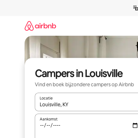
Ga
direct
naar
inhoud
Campers in Louisville
Vind en boek bijzondere campers op Airbnb
Locatie
Wanneer er resultaten beschikbaar zijn, maak je 
Aankomst