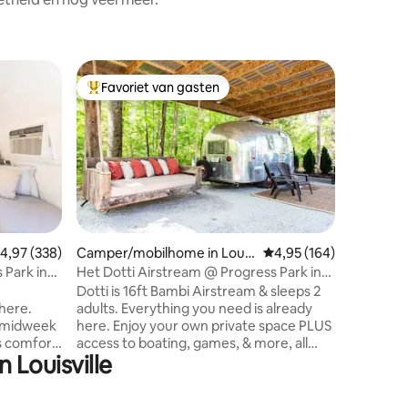
Favoriet van gasten
Favor
Topfavoriet van gasten
Topfavo
ecensies
emiddelde beoordeling van 4,97 op 5, 338 recensies
4,97 (338)
Camper/mobilhome in Louis
Gemiddelde beoordeling
4,95 (164)
Camper/m
ville
 Park in
Het Dotti Airstream @ Progress Park in
De GiGi A
Derby City
Park
Dotti is 16ft Bambi Airstream & sleeps 2
Deze Gigi
 here.
adults. Everything you need is already
uit 2022 
r midweek
here. Enjoy your own private space PLUS
wat je no
access to boating, games, & more, all
groepen,
 Louisville
 outdoor
included with your stay. Dotti is our
uitstapje
vate
smallest offering, but has TONS of
privérui
 games, &
charm. Including a large covered patio
spelletje