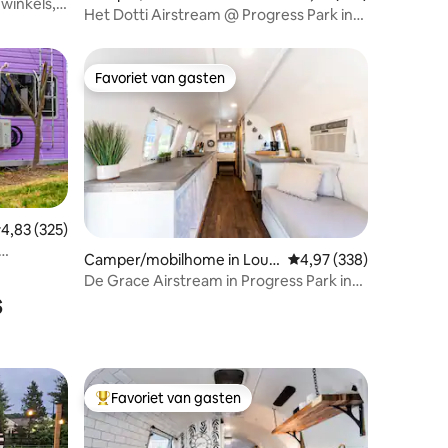
 winkels,
ville
Het Dotti Airstream @ Progress Park in
Derby City
Favoriet van gasten
Favoriet van gasten
emiddelde beoordeling van 4,83 op 5, 325 recensies
4,83 (325)
ecensies
Camper/mobilhome in Louis
Gemiddelde beoordeling
4,97 (338)
ville
De Grace Airstream in Progress Park in
s
Derby City
Favoriet van gasten
Topfavoriet van gasten