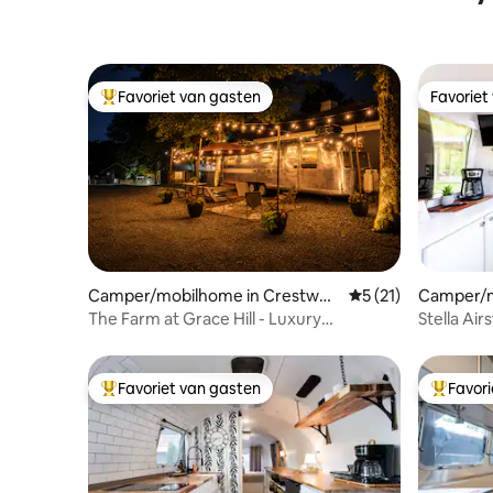
Favoriet van gasten
Favoriet
Topfavoriet van gasten
Favoriet
Camper/mobilhome in Crestwoo
Gemiddelde beoorde
5 (21)
Camper/m
d
ville
The Farm at Grace Hill - Luxury
Stella Air
Airstream
Derby Cit
Favoriet van gasten
Favor
Topfavoriet van gasten
Topfavor