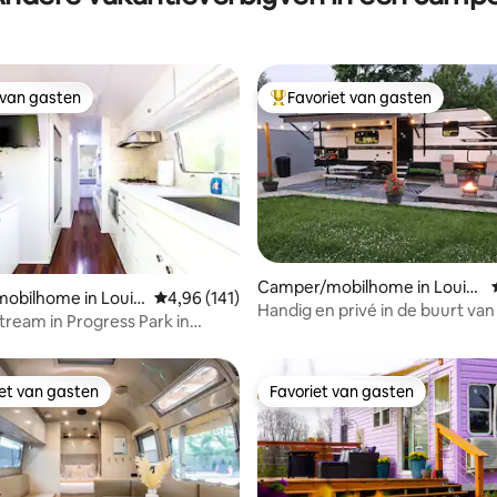
 van gasten
Favoriet van gasten
 van gasten
Topfavoriet van gasten
Camper/mobilhome in Louisv
ling van 5 op 5, 21 recensies
obilhome in Louis
Gemiddelde beoordeling van 4,96 op 5, 141 r
4,96 (141)
ille
Handig en privé in de buurt van
stream in Progress Park in
restaurants
y
iet van gasten
Favoriet van gasten
iet van gasten
Favoriet van gasten