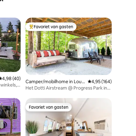
Favoriet van gasten
Topfavoriet van gasten
Gemiddelde beoordeling van 4,98 op 5, 40 recensies
4,98 (40)
ecensies
Camper/mobilhome in Louis
Gemiddelde beoordeling
4,95 (164)
 winkels,
ville
Het Dotti Airstream @ Progress Park in
Derby City
Favoriet van gasten
Favoriet van gasten