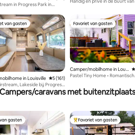
ille
Handig en privé in de buurt van
stream in Progress Park in
restaurants
y
iet van gasten
Favoriet van gasten
iet van gasten
Favoriet van gasten
Camper/mobilhome in Louis
G
ville
Pastel Tiny Home • Romantisch
g van 4,95 op 5, 60 recensies
bilhome in Louisville
Gemiddelde beoordeling van 5 op 5, 161 r
5 (161)
toevluchtsoord op 15 hectare
irstream, Lakeside bij Progress
Campers/caravans met buitenzitplaat
 van gasten
Favoriet van gasten
 van gasten
Topfavoriet van gasten