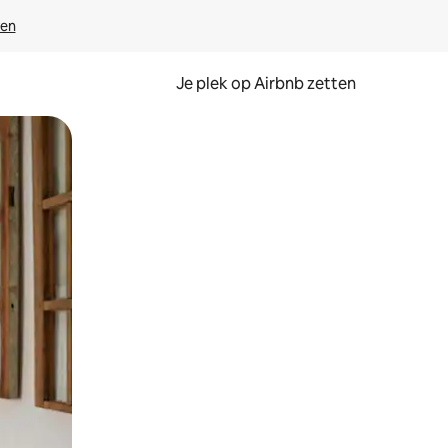
ven
Je plek op Airbnb zetten
en of swipen.