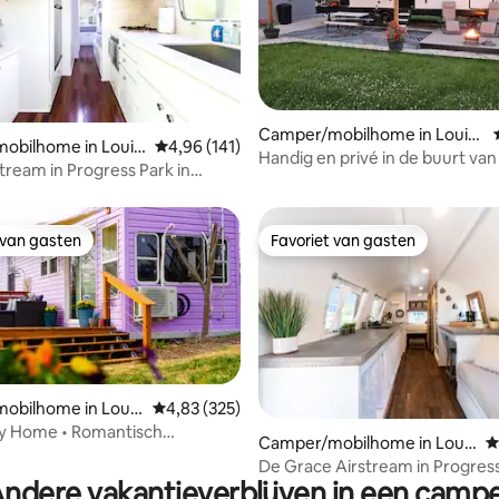
Camper/mobilhome in Louisv
ling van 5 op 5, 21 recensies
obilhome in Louis
Gemiddelde beoordeling van 4,96 op 5, 141 r
4,96 (141)
ille
Handig en privé in de buurt van
stream in Progress Park in
restaurants
y
 van gasten
Favoriet van gasten
 van gasten
Favoriet van gasten
obilhome in Louis
Gemiddelde beoordeling van 4,83 op 5, 325 r
4,83 (325)
ny Home • Romantisch
ing van 5 op 5, 161 recensies
Camper/mobilhome in Louis
G
soord op 15 hectare
ville
De Grace Airstream in Progress
ndere vakantieverblijven in een camp
Derby City