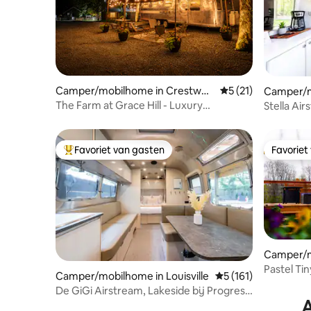
Camper/mobilhome in Crestwoo
Gemiddelde beoorde
5 (21)
Camper/m
d
ville
The Farm at Grace Hill - Luxury
Stella Air
Airstream
Derby Cit
Favoriet van gasten
Favoriet
Topfavoriet van gasten
Favoriet
Camper/m
ville
Pastel Ti
Camper/mobilhome in Louisville
Gemiddelde beoordel
5 (161)
toevlucht
De GiGi Airstream, Lakeside bij Progress
A
Park