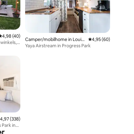
Gemiddelde beoordeling van 4,98 op 5, 40 recensies
4,98 (40)
ecensies
Camper/mobilhome in Louisv
Gemiddelde beoordelin
4,95 (60)
 winkels,
ille
Yaya Airstream in Progress Park
ecensies
emiddelde beoordeling van 4,97 op 5, 338 recensies
4,97 (338)
 Park in
er