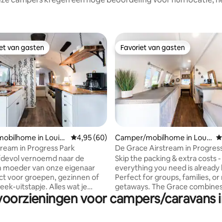
iet van gasten
Favoriet van gasten
iet van gasten
Favoriet van gasten
ling van 5 op 5, 21 recensies
obilhome in Louisv
Gemiddelde beoordeling van 4,95 op 5, 60 r
4,95 (60)
Camper/mobilhome in Louis
G
ville
tream in Progress Park
De Grace Airstream in Progress
Derby City
iefdevol vernoemd naar de
Skip the packing & extra costs -
n moeder van onze eigenaar
everything you need is already
Perfect for groups, families, o
ek-uitstapje. Alles wat je
getaways. The Grace combines comfort,
voorzieningen voor campers/caravans in
al. Geniet van je eigen
convenience, & a one of a kind
te PLUS toegang tot varen,
experience. Enjoy your own pri
 en meer. Alles inbegrepen bij
space PLUS access to boating,