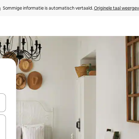
Sommige informatie is automatisch vertaald. 
Originele taal weerge
een keuze met je de pijltjestoetsen omhoog en omlaag, óf door te tikk