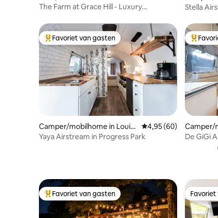
d
ville
The Farm at Grace Hill - Luxury
Stella Air
Airstream
Derby Cit
Favoriet van gasten
Favor
Topfavoriet van gasten
Topfavor
Camper/mobilhome in Louisv
Gemiddelde beoordelin
4,95 (60)
Camper/mo
ille
Yaya Airstream in Progress Park
De GiGi A
Park
Favoriet van gasten
Favoriet
Topfavoriet van gasten
Favoriet