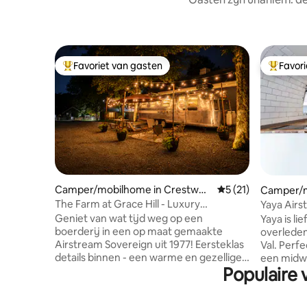
Favoriet van gasten
Favor
Topfavoriet van gasten
Topfavor
Camper/mobilhome in Crestwoo
Gemiddelde beoorde
5 (21)
Camper/m
d
ille
The Farm at Grace Hill - Luxury
Yaya Airs
Airstream
Geniet van wat tijd weg op een
Yaya is l
boerderij in een op maat gemaakte
overlede
Airstream Sovereign uit 1977! Eersteklas
Val. Perfect voor groepen, gezinnen of
details binnen - een warme en gezellige
een midwe
Populaire 
boerderij buiten! Breng tijd door met de
nodig hebt, is hier 
paarden, varkens, de kippen en de
privéruim
katten tijdens je bezoek! Of het nu gaat
spelletjes