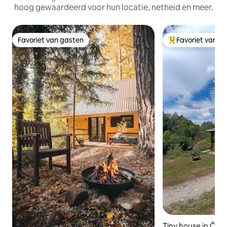
hoog gewaardeerd voor hun locatie, netheid en meer.
Favoriet van gasten
Favoriet van g
Favoriet van gasten
Topfavoriet van 
Tiny house in Čes