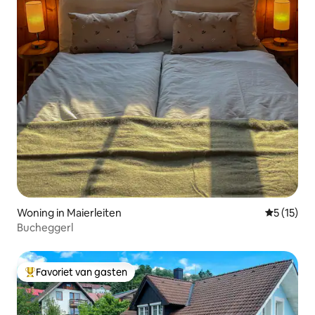
Woning in Maierleiten
Gemiddeld
5 (15)
Bucheggerl
Favoriet van gasten
Topfavoriet van gasten