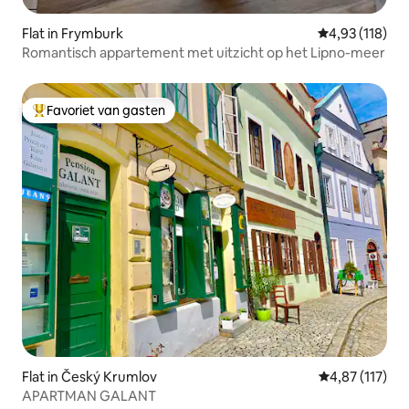
Flat in Frymburk
Gemiddelde beo
4,93 (118)
Romantisch appartement met uitzicht op het Lipno-meer
Favoriet van gasten
Topfavoriet van gasten
Flat in Český Krumlov
Gemiddelde be
4,87 (117)
APARTMAN GALANT