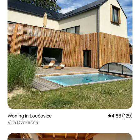
Woning in Loučovice
Gemiddelde beo
4,88 (129)
Villa Dvorečná