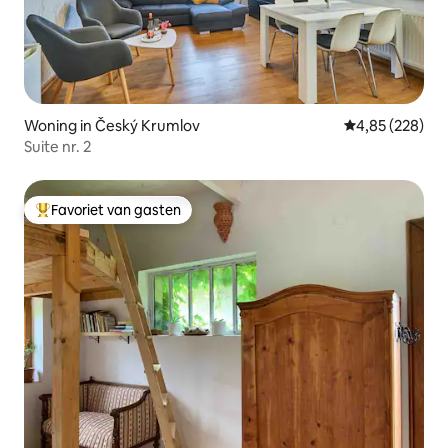
Woning in Český Krumlov
Gemiddelde beo
4,85 (228)
Suite nr. 2
Favoriet van gasten
Topfavoriet van gasten