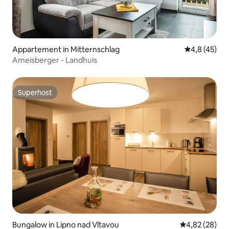
Appartement in Mitternschlag
Gemiddelde b
4,8 (45)
Ameisberger - Landhuis
Superhost
Superhost
Bungalow in Lipno nad Vltavou
Gemiddelde be
4,82 (28)