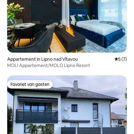
Appartement in Lipno nad Vltavou
Gemiddeld
5 (7)
MOLI Appartement/MOLO Lipno Resort
Favoriet van gasten
Favoriet van gasten