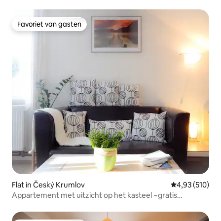
Favoriet van gasten
Favoriet van gasten
Flat in Český Krumlov
Gemiddelde beo
4,93 (510)
Appartement met uitzicht op het kasteel ~gratis
parkeren~Netflix~