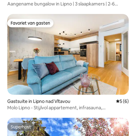
Aangename bungalow in Lipno | 3 slaapkamers | 2-6
personen
Favoriet van gasten
Favoriet van gasten
Gastsuite in Lipno nad Vltavou
Gemiddeld
5 (6)
Molo Lipno - Stijlvol appartement, infrasauna,
parkeerplaats
Superhost
Superhost