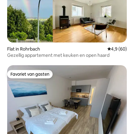
Flat in Rohrbach
Gemiddelde b
4,9 (60)
Gezellig appartement met keuken en open haard
Favoriet van gasten
Favoriet van gasten