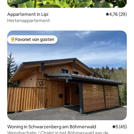
Appartement in Lipí
Gemiddelde be
4,76 (29)
Hertenappartement
Favoriet van gasten
Topfavoriet van gasten
Woning in Schwarzenberg am Böhmerwald
Gemiddelde
5 (45)
Weissbachalm / Chalet in het Böhmerwald aan de