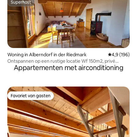
Superhost
Superhost
Woning in Alberndorf in der Riedmark
Gemiddelde be
4,9 (196)
Ontspannen op een rustige locatie Wf 150m2, privé
Appartementen met airconditioning
kamer
Favoriet van gasten
Favoriet van gasten