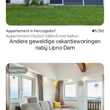
Appartement in Herzogsdorf
Gemiddelde
5 (30)
Appartement CitySüd 1 (68m2) met balkon
Andere geweldige vakantiewoningen
nabij Lipno Dam
Superhost
Superhost