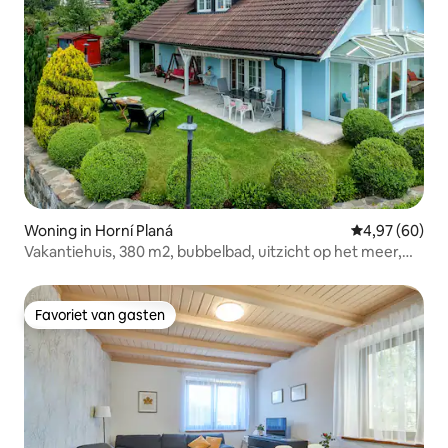
Woning in Horní Planá
Gemiddelde be
4,97 (60)
Vakantiehuis, 380 m2, bubbelbad, uitzicht op het meer,
zandstrand
Favoriet van gasten
Favoriet van gasten