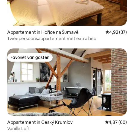
Appartement in Hořice na Šumavě
Gemiddelde be
4,92 (37)
Tweepersoonsappartement met extra bed
Favoriet van gasten
Favoriet van gasten
Appartement in Český Krumlov
Gemiddelde be
4,87 (60)
Vanille Loft