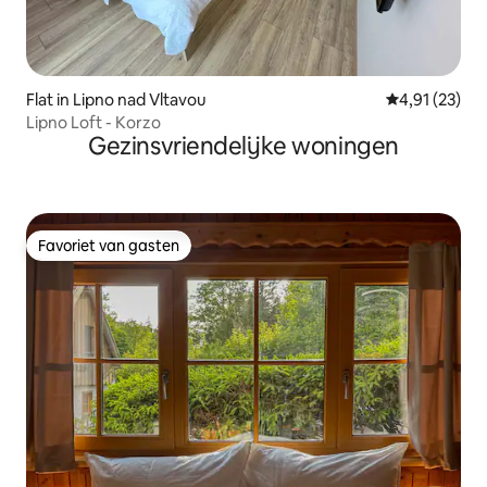
Flat in Lipno nad Vltavou
Gemiddelde be
4,91 (23)
Lipno Loft - Korzo
Gezinsvriendelijke woningen
Favoriet van gasten
Favoriet van gasten