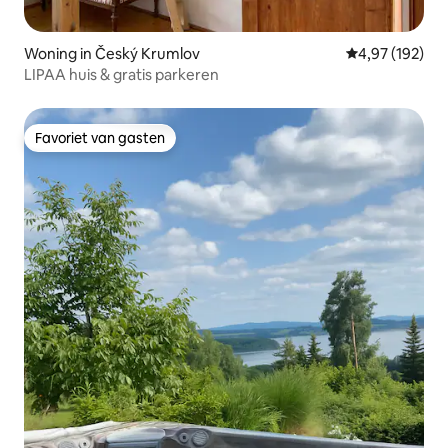
Woning in Český Krumlov
Gemiddelde beo
4,97 (192)
LIPAA huis & gratis parkeren
Favoriet van gasten
Favoriet van gasten