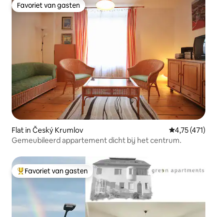
Favoriet van gasten
Favoriet van gasten
Flat in Český Krumlov
Gemiddelde be
4,75 (471)
Gemeubileerd appartement dicht bij het centrum.
Favoriet van gasten
Topfavoriet van gasten