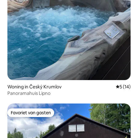
Woning in Český Krumlov
Gemiddelde
5 (14)
Panoramahuis Lipno
Favoriet van gasten
Favoriet van gasten