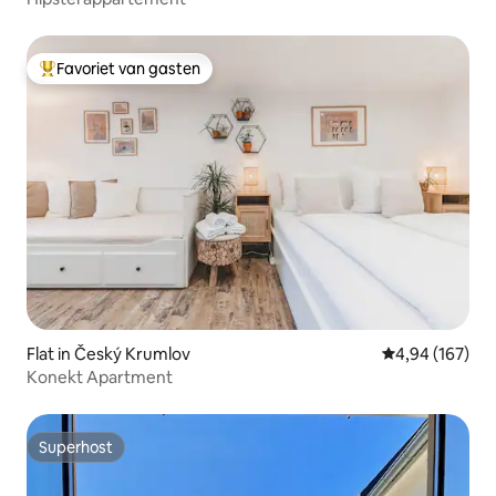
Favoriet van gasten
Topfavoriet van gasten
Flat in Český Krumlov
Gemiddelde beo
4,94 (167)
Konekt Apartment
Superhost
Superhost