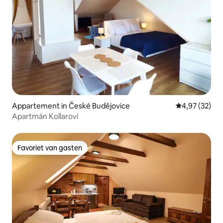
Appartement in České Budějovice
Gemiddelde be
4,97 (32)
Apartmán Kollarovi
Favoriet van gasten
Favoriet van gasten