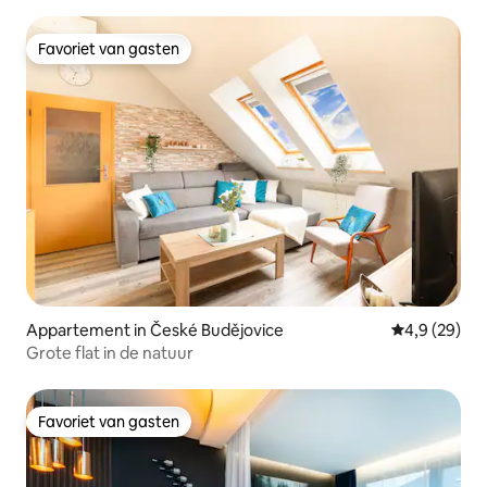
Favoriet van gasten
Favoriet van gasten
Appartement in České Budějovice
Gemiddelde b
4,9 (29)
Grote flat in de natuur
Favoriet van gasten
Favoriet van gasten