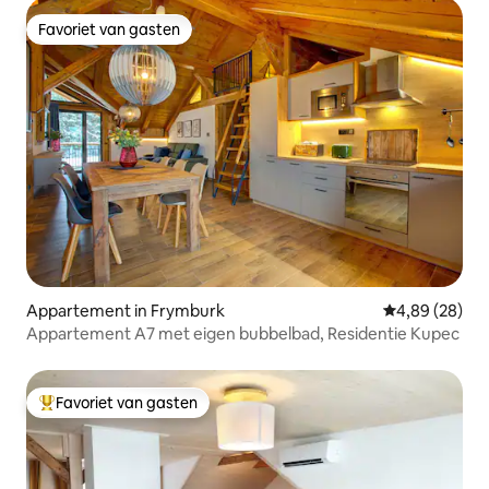
Favoriet van gasten
Favoriet van gasten
Appartement in Frymburk
Gemiddelde be
4,89 (28)
Appartement A7 met eigen bubbelbad, Residentie Kupec
Favoriet van gasten
Topfavoriet van gasten