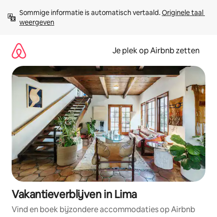
Ga
Sommige informatie is automatisch vertaald. 
Originele taal 
direct
weergeven
naar
inhoud
Je plek op Airbnb zetten
Vakantieverblijven in Lima
Vind en boek bijzondere accommodaties op Airbnb