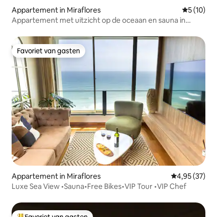
Appartement in Miraflores
Gemiddelde
5 (10)
Appartement met uitzicht op de oceaan en sauna in
Miraflores
Favoriet van gasten
Favoriet van gasten
Appartement in Miraflores
Gemiddelde be
4,95 (37)
Luxe Sea View •Sauna•Free Bikes•VIP Tour •VIP Chef
Favoriet van gasten