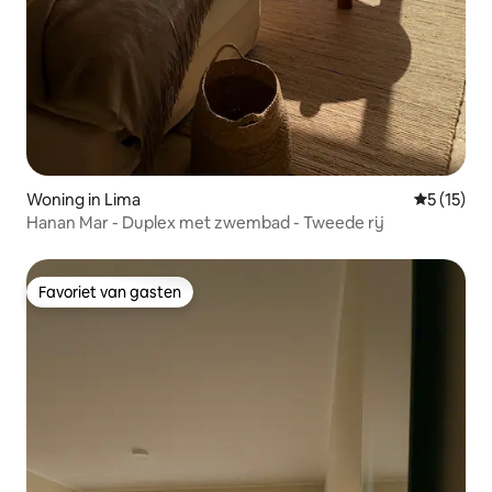
Woning in Lima
Gemiddeld
5 (15)
Hanan Mar - Duplex met zwembad - Tweede rij
Favoriet van gasten
Favoriet van gasten