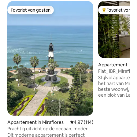
Favoriet van gasten
Favoriet van g
Favoriet van gasten
Topfavoriet van 
Appartement in L
Flat_1BR_Miraflor
Stijlvol apparteme
het hart van Miraflores Geleg
beste woonwijk va
een blok van La Pr
visplek van de sta
beste cafés. Een 
straten verderop,
bars en uitgaans
Appartement in Miraflores
Gemiddelde beoordeling van 4,9
4,97 (114)
loopafstand. De flat ligt op de derde
Prachtig uitzicht op de oceaan, modern
verdieping van een
appartement met 3 slaapkamers
Dit moderne appartement is perfect
een gezellige sla