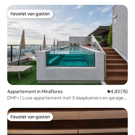
Favoriet van gasten
Favoriet van gasten
Appartement in Miraflores
Gemiddelde be
4,93 (15)
DHP+ | Luxe appartement met 3 slaapkamers en garage
in Miraflores
Favoriet van gasten
Favoriet van gasten