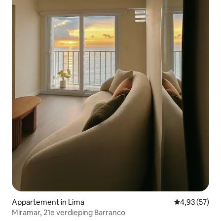
Appartement in Lima
Gemiddelde be
4,93 (57)
Miramar, 21e verdieping Barranco