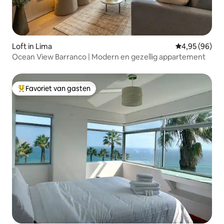
Loft in Lima
Gemiddelde be
4,95 (96)
Ocean View Barranco | Modern en gezellig appartement
Favoriet van gasten
Topfavoriet van gasten