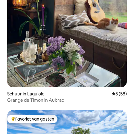
Schuur in Laguiole
Gemiddelde
5 (58)
Grange de Timon in Aubrac
Favoriet van gasten
Topfavoriet van gasten