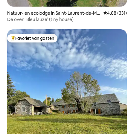
Natuur- en ecolodge in Saint-Laurent-de-Mu
Gemiddelde beo
4,88 (331)
ret
De oven 'Bleu lauze' (tiny house)
Favoriet van gasten
Topfavoriet van gasten