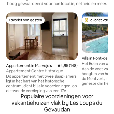
hoog gewaardeerd voor hun locatie, netheid en meer.
Favoriet van gasten
Favoriet van g
Favoriet van gasten
Topfavoriet van 
Villa in Pont-de-M
ud-Mont-Lozère
Het Eden van de 
Appartement in Marvejols
Gemiddelde beoordeling van 4,9
4,95 (148)
Aan de voet van M
Appartement Centre Historique
hoogten van het 
Dit appartement met twee slaapkamers
de Montvert, in he
ligt in het hart van het historische
genesteld in het h
centrum, dicht bij alle voorzieningen, op
biedt deze vakantie
de tweede verdieping van een 17e-
uitzonderlijk uitzi
Populaire voorzieningen voor
eeuws herenhuis. De woning is volledig
bent op zoek naar
gerenoveerd en heeft een grote
vakantiehuizen vlak bij Les Loups du
rustig, in een eigen
woonkamer met eethoek, keuken,
ontsnap in de Lozè
Gévaudan
badkamer met bad en douche en twee
familie of vriende