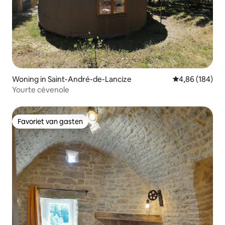
Woning in Saint-André-de-Lancize
Gemiddelde beo
4,86 (184)
Yourte cévenole
Favoriet van gasten
Favoriet van gasten