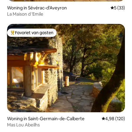
Woning in Sévérac-d'Aveyron
Gemiddelde
5 (33)
La Maison d 'Emile
Favoriet van gasten
Topfavoriet van gasten
Woning in Saint-Germain-de-Calberte
Gemiddelde beo
4,98 (120)
Mas Lou Abeilhs