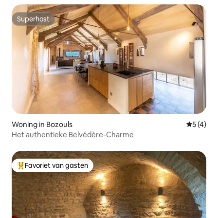
Superhost
Superhost
Woning in Bozouls
Gemiddeld
5 (4)
Het authentieke Belvédère-Charme
Favoriet van gasten
Topfavoriet van gasten