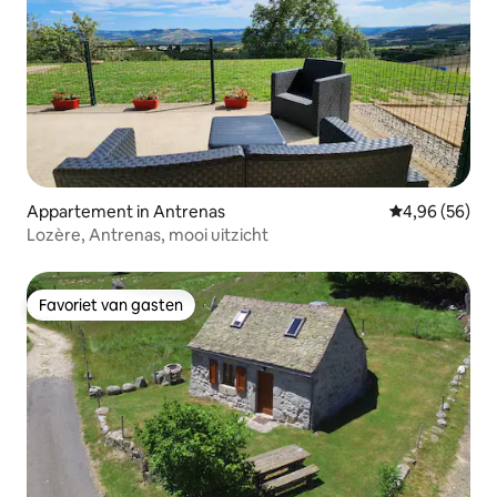
Appartement in Antrenas
Gemiddelde be
4,96 (56)
Lozère, Antrenas, mooi uitzicht
Favoriet van gasten
Favoriet van gasten