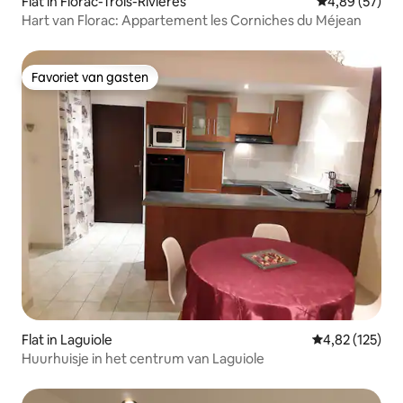
Flat in Florac-Trois-Rivières
Gemiddelde be
4,89 (57)
Hart van Florac: Appartement les Corniches du Méjean
Favoriet van gasten
Favoriet van gasten
Flat in Laguiole
Gemiddelde beo
4,82 (125)
Huurhuisje in het centrum van Laguiole