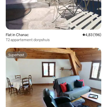
Flat in Chanac
Gemiddelde beo
4,83 (196)
T2 appartement dorpshuis
Superhost
Superhost