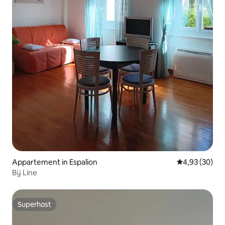
Appartement in Espalion
Gemiddelde be
4,93 (30)
Bij Line
Superhost
Superhost