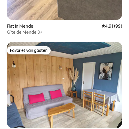
Flat in Mende
Gemiddelde be
4,91 (99)
Gîte de Mende 3⭐️
Favoriet van gasten
Favoriet van gasten