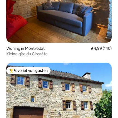
Woning in Montrodat
Gemiddelde beo
4,99 (140)
Kleine gîte du Circaète
Favoriet van gasten
Topfavoriet van gasten