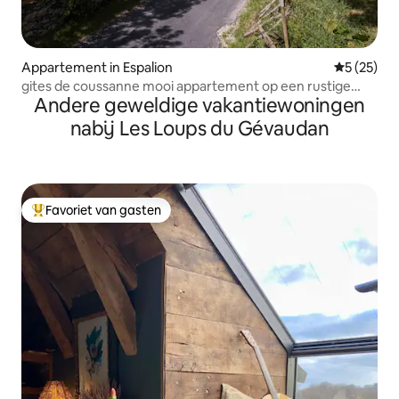
Appartement in Espalion
Gemiddelde
5 (25)
gites de coussanne mooi appartement op een rustige
Andere geweldige vakantiewoningen
plek
nabij Les Loups du Gévaudan
Favoriet van gasten
Topfavoriet van gasten