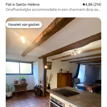
Flat in Sainte-Hélène
Gemiddelde beo
4,86 (214)
Onafhankelijke accommodatie in een charmant dorp aan
de voet van de Mont Lozère.
Favoriet van gasten
Favoriet van gasten