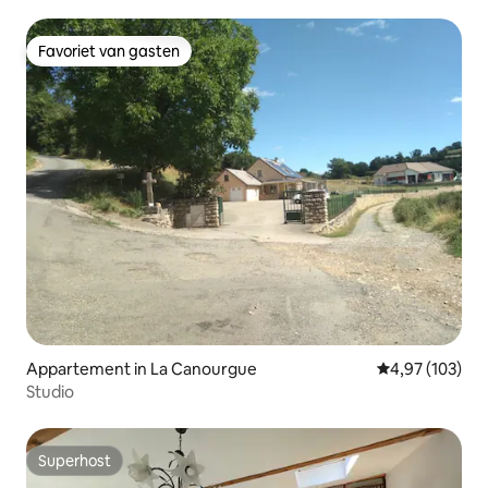
Favoriet van gasten
Favoriet van gasten
Appartement in La Canourgue
Gemiddelde beo
4,97 (103)
Studio
Superhost
Superhost