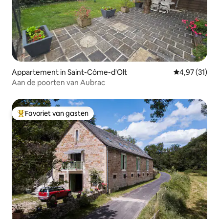
Appartement in Saint-Côme-d'Olt
Gemiddelde be
4,97 (31)
Aan de poorten van Aubrac
Favoriet van gasten
Topfavoriet van gasten