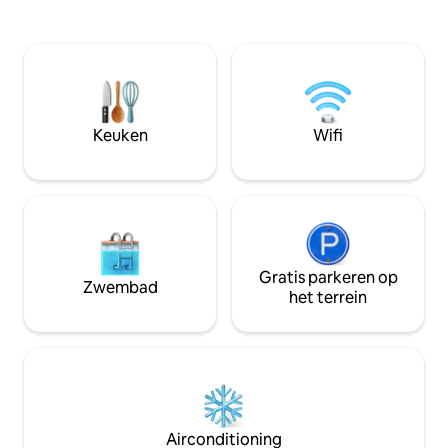
slaapkamers met tweepersoonsbed. Er
bewaard gebleven
zijn thee- en koffiefaciliteiten en een
moderne en zeer 
kookplaat en een oven aanwezig. Bestek
omgeving, bevorde
& servies wordt verstrekt, evenals
ontsnapping en on
handdoeken en beddengoed. Er is een
televisie aanwezig en gratis wifi. Er is
gratis bagageopslag beschikbaar.
Keuken
Wifi
Gratis parkeren op
Zwembad
het terrein
Airconditioning