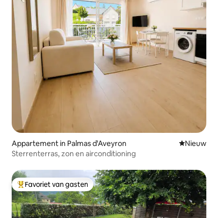
Appartement in Palmas d'Aveyron
Nieuwe ac
Nieuw
Sterrenterras, zon en airconditioning
Favoriet van gasten
Topfavoriet van gasten