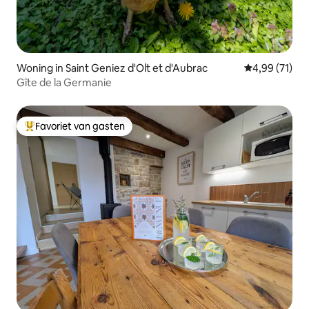
Woning in Saint Geniez d'Olt et d'Aubrac
Gemiddelde be
4,99 (71)
Gîte de la Germanie
Favoriet van gasten
Topfavoriet van gasten