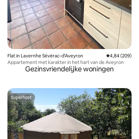
Flat in Lavernhe Sévérac-d'Aveyron
Gemiddelde beo
4,84 (209)
Appartement met karakter in het hart van de Aveyron
Gezinsvriendelijke woningen
Superhost
Superhost