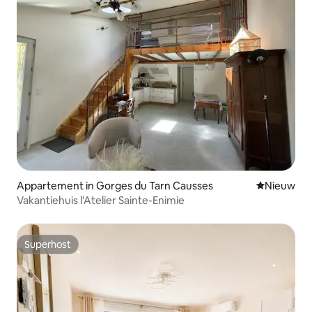
Appartement in Gorges du Tarn Causses
Nieuwe ac
Nieuw
Vakantiehuis l'Atelier Sainte-Enimie
Superhost
Superhost