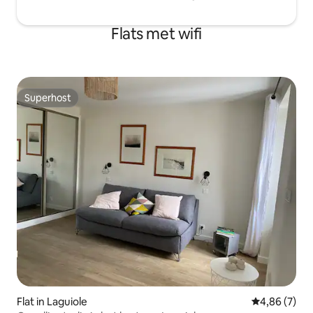
Flats met wifi
Superhost
Superhost
Flat in Laguiole
Gemiddelde b
4,86 (7)