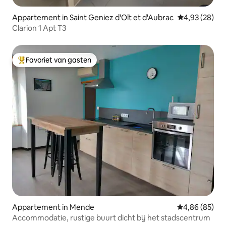
Appartement in Saint Geniez d'Olt et d'Aubrac
Gemiddelde be
4,93 (28)
Clarion 1 Apt T3
Favoriet van gasten
Topfavoriet van gasten
Appartement in Mende
Gemiddelde be
4,86 (85)
Accommodatie, rustige buurt dicht bij het stadscentrum