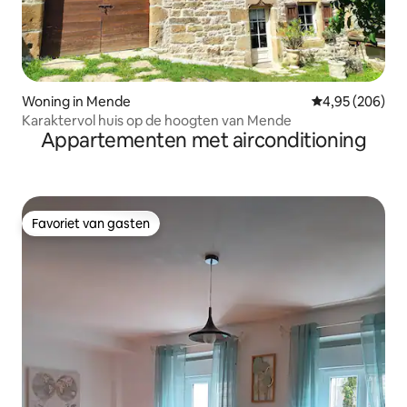
Woning in Mende
Gemiddelde beo
4,95 (206)
Karaktervol huis op de hoogten van Mende
Appartementen met airconditioning
Favoriet van gasten
Favoriet van gasten