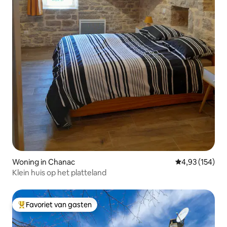
Woning in Chanac
Gemiddelde beo
4,93 (154)
Klein huis op het platteland
Favoriet van gasten
Topfavoriet van gasten