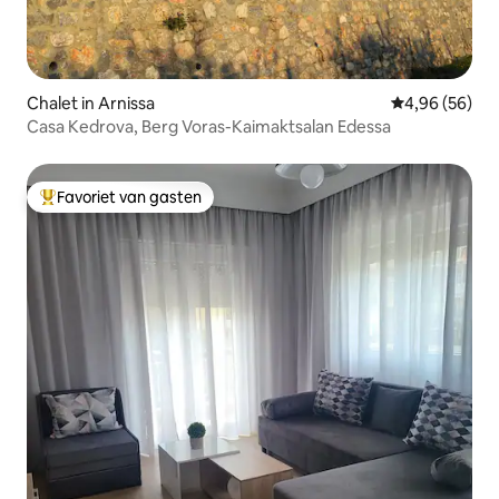
Chalet in Arnissa
Gemiddelde be
4,96 (56)
Casa Kedrova, Berg Voras-Kaimaktsalan Edessa
Favoriet van gasten
Topfavoriet van gasten