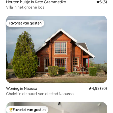
Houten huisje in Kato Grammatiko
Gemiddeld
5 (5)
Villa in het groene bos
Favoriet van gasten
Favoriet van gasten
Woning in Naousa
Gemiddelde be
4,93 (30)
Chalet in de buurt van de stad Naoussa
Favoriet van gasten
Topfavoriet van gasten