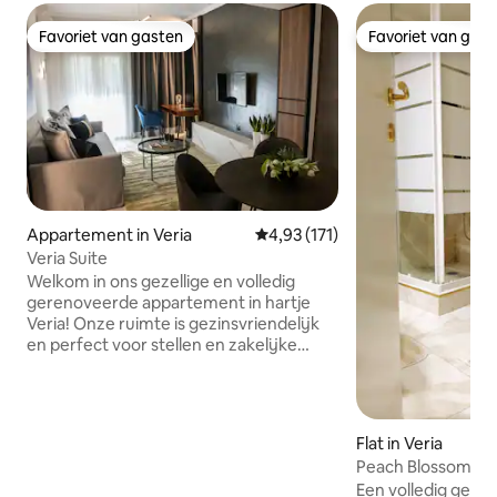
Favoriet van gasten
Favoriet van gas
Favoriet van gasten
Favoriet van gas
Appartement in Veria
Gemiddelde beoordeling van 4,9
4,93 (171)
Veria Suite
Welkom in ons gezellige en volledig
gerenoveerde appartement in hartje
Veria! Onze ruimte is gezinsvriendelijk
en perfect voor stellen en zakelijke
gasten die op zoek zijn naar een stijlvol,
schoon en comfortabel verblijf in het
stadscentrum. Waarom je het geweldig
zult vinden om hier te verblijven: •
Flat in Veria
Eersteklas centrale locatie – op slechts
Peach Blossom 2
50 meter van het altaar van Apostel
Een volledig gere
Paulus, de Joodse Synagoge en de