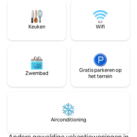
8.000 vierkante m
toegang tot ons overloopzwembad van
uitgestrekte terra
15 x 6 meter met uitzicht op de
uitzicht vanaf het
Pelabuhan Ratu Bay.
en de volle zee. Vi
slaapkamers, 3 ba
Keuken
Wifi
Gratis parkeren op
Zwembad
het terrein
Airconditioning