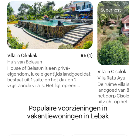
Superhost
Superhost
Villa in Cikakak
Gemiddelde beoordeling va
5 (4)
Huis van Belasun
House of Belasun is een privé-
Villa in Cisolok
eigendom, luxe eigentijds landgoed dat
Villa Ratu Ayu
bestaat uit 1 suite op het dak en 2
De ruime villa is 
vrijstaande villa 's. Het ligt op een
landgoed van 8.00
hogere locatie en biedt een rustig
het dorp Cisolok 
uitzicht op de Indische Oceaan. Dicht bij
uitzicht op het dor
het strand, de stad en een breed scala
Populaire voorzieningen in
voorzien van een r
aan gezinsvriendelijke attracties.
slaapkamers en 2 
Geschikt voor maximaal 15 gasten en
vakantiewoningen in Lebak
slaapkamer heeft
kan individueel of door een groep
Voor vragen kun 
worden gehuurd (zie onze andere
schrijven! Villa Ratu Ayu is gebouwd op
advertenties). Elke kamer heeft directe