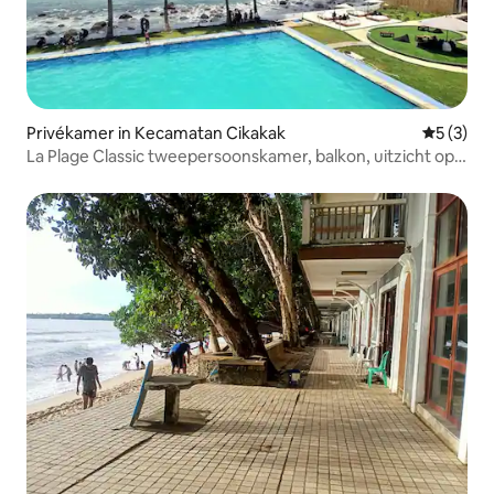
Privékamer in Kecamatan Cikakak
Gemiddeld
5 (3)
La Plage Classic tweepersoonskamer, balkon, uitzicht op
het strand