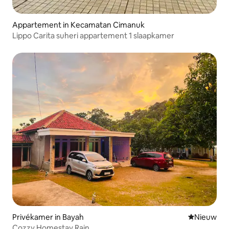
Appartement in Kecamatan Cimanuk
Lippo Carita suheri appartement 1 slaapkamer
Privékamer in Bayah
Nieuwe ac
Nieuw
Cozzy Homestay Rain