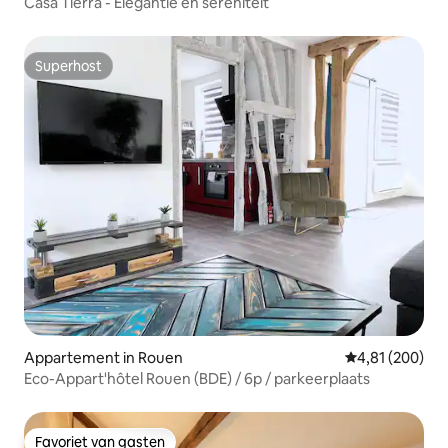
Casa Tierra - Elegantie en sereniteit
Superhost
Superhost
Appartement in Rouen
Gemiddelde beo
4,81 (200)
Eco-Appart'hôtel Rouen (BDE) / 6p / parkeerplaats
Favoriet van gasten