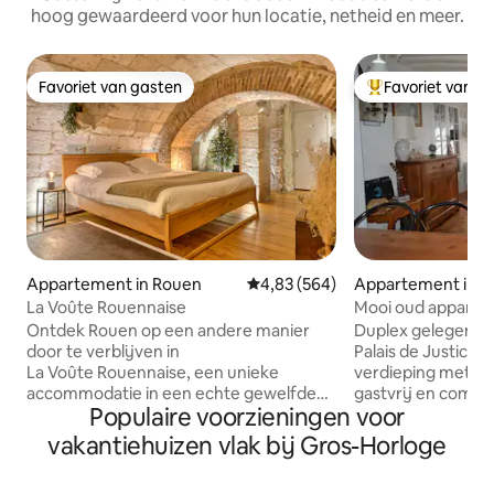
hoog gewaardeerd voor hun locatie, netheid en meer.
Favoriet van gasten
Favoriet van g
Favoriet van gasten
Topfavoriet van 
Appartement in Rouen
Gemiddelde beoordeling van 4,8
4,83 (564)
Appartement in 
La Voûte Rouennaise
Mooi oud apparte
van Rouen
Ontdek Rouen op een andere manier
Duplex gelegen in
door te verblijven in
Palais de Justice d
La Voûte Rouennaise, een unieke
verdieping met zi
accommodatie in een echte gewelfde
gastvrij en comfor
Populaire voorzieningen voor
stenen kelder, in het hart van het
aan een rustige e
historische centrum. Op wandelafstand
voetgangersstraat
vakantiehuizen vlak bij Gros-Horloge
van de Place du Vieux-Marché en de
minuten van het tr
kathedraal geniet u van een authentieke
voet van de Rue d