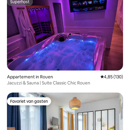
Superhost
Superhost
Appartement in Rouen
Gemiddelde beo
4,85 (130)
Jacuzzi & Sauna | Suite Classic Chic Rouen
Favoriet van gasten
Favoriet van gasten