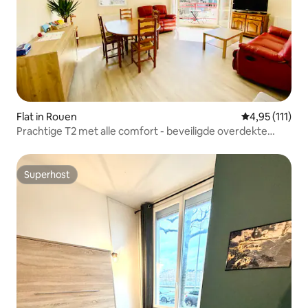
Flat in Rouen
Gemiddelde be
4,95 (111)
Prachtige T2 met alle comfort - beveiligde overdekte
parkeerplaats
Superhost
Superhost