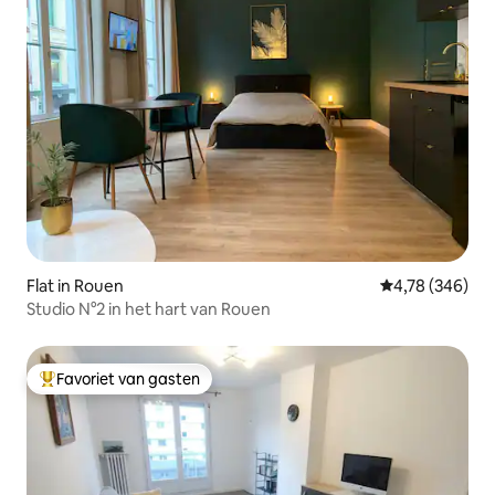
Flat in Rouen
Gemiddelde beo
4,78 (346)
Studio N°2 in het hart van Rouen
Favoriet van gasten
Topfavoriet van gasten