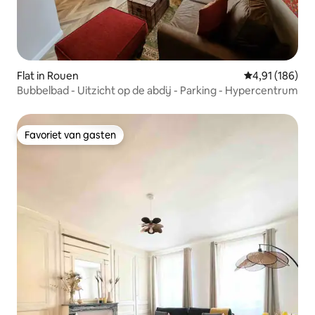
Flat in Rouen
Gemiddelde beo
4,91 (186)
Bubbelbad - Uitzicht op de abdij - Parking - Hypercentrum
Favoriet van gasten
Favoriet van gasten