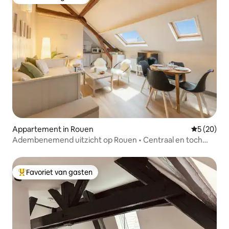
Favoriet van gasten
Appartement in Rouen
Gemiddelde
5 (20)
Adembenemend uitzicht op Rouen • Centraal en toch
rustig
Favoriet van gasten
Topfavoriet van gasten