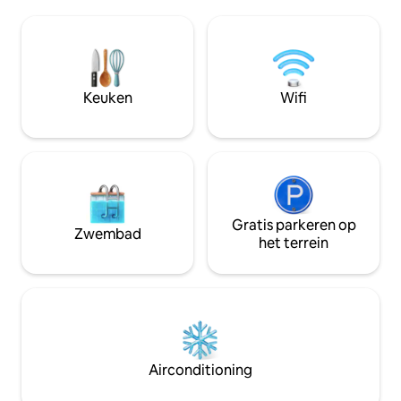
omgeving die een warme sfeer
appartement is g
combineert met modern comfort.
verdieping van e
Ideaal voor een romantisch verblijf of
lift). De kamer is 
een cultureel uitstapje in Normandië.
Milieuvriendelijke
Een buitengewone ervaring te midden
milieuvriendelijke
van het erfgoed van Rouen.
milieuvriendelijke
Keuken
Wifi
Accommodatie goedgekeurd door het
schoonmaakproduc
toerismekantoor van Rouen.
boodschappentass
Gratis parkeren op
Zwembad
het terrein
Airconditioning