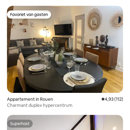
Favoriet van gasten
Favoriet van gasten
Appartement in Rouen
Gemiddelde be
4,93 (112)
Charmant duplex hypercentrum
Superhost
Superhost