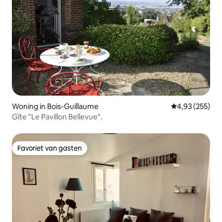
Woning in Bois-Guillaume
Gemiddelde beo
4,93 (255)
Gîte "Le Pavillon Bellevue".
Favoriet van gasten
Favoriet van gasten