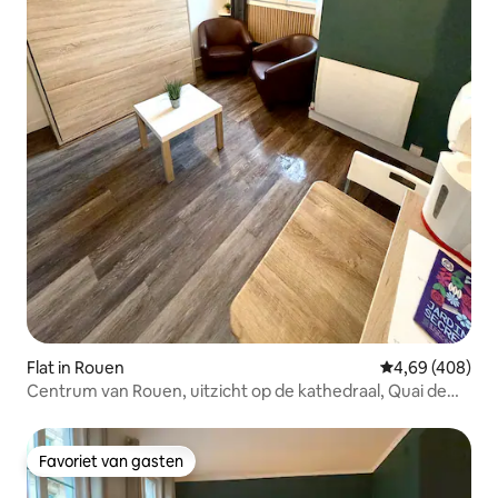
Flat in Rouen
Gemiddelde beo
4,69 (408)
Centrum van Rouen, uitzicht op de kathedraal, Quai de
Seine.
Favoriet van gasten
Favoriet van gasten