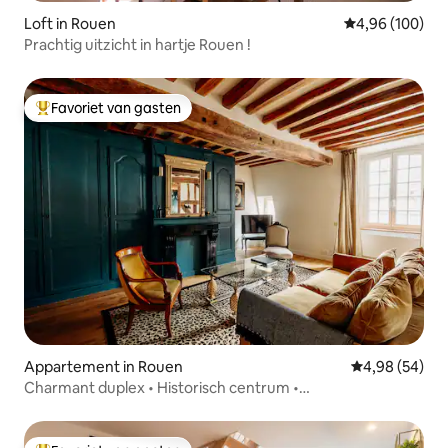
Loft in Rouen
Gemiddelde beo
4,96 (100)
Prachtig uitzicht in hartje Rouen !
Favoriet van gasten
Topfavoriet van gasten
Appartement in Rouen
Gemiddelde be
4,98 (54)
Charmant duplex • Historisch centrum •
Voetgangersgebied