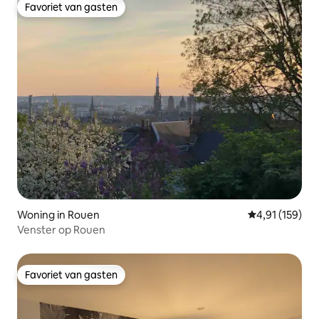
Favoriet van gasten
Favoriet van gasten
Woning in Rouen
Gemiddelde beo
4,91 (159)
Venster op Rouen
Favoriet van gasten
Favoriet van gasten