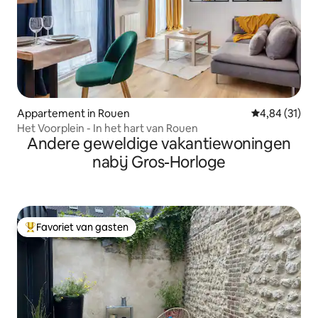
Appartement in Rouen
Gemiddelde be
4,84 (31)
Het Voorplein - In het hart van Rouen
Andere geweldige vakantiewoningen
nabij Gros-Horloge
Favoriet van gasten
Topfavoriet van gasten