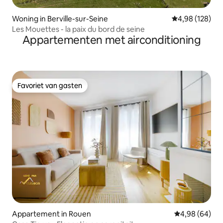
Woning in Berville-sur-Seine
Gemiddelde beo
4,98 (128)
Les Mouettes - la paix du bord de seine
Appartementen met airconditioning
Favoriet van gasten
Favoriet van gasten
Appartement in Rouen
Gemiddelde be
4,98 (64)