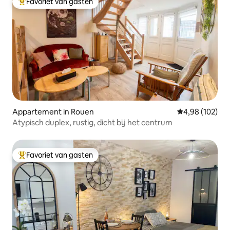
Favoriet van gasten
Topfavoriet van gasten
Appartement in Rouen
Gemiddelde beo
4,98 (102)
Atypisch duplex, rustig, dicht bij het centrum
Favoriet van gasten
Topfavoriet van gasten