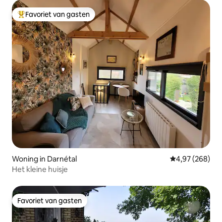
Favoriet van gasten
Topfavoriet van gasten
Woning in Darnétal
Gemiddelde beo
4,97 (268)
Het kleine huisje
Favoriet van gasten
Favoriet van gasten