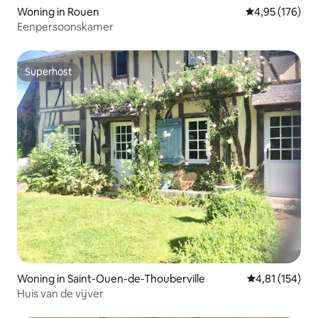
Woning in Rouen
Gemiddelde beo
4,95 (176)
Eenpersoonskamer
Superhost
Superhost
Woning in Saint-Ouen-de-Thouberville
Gemiddelde beo
4,81 (154)
Huis van de vijver