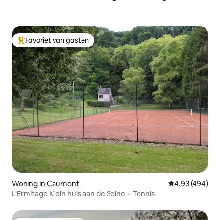
Favoriet van gasten
Topfavoriet van gasten
Woning in Caumont
Gemiddelde beo
4,93 (494)
L'Ermitage Klein huis aan de Seine + Tennis