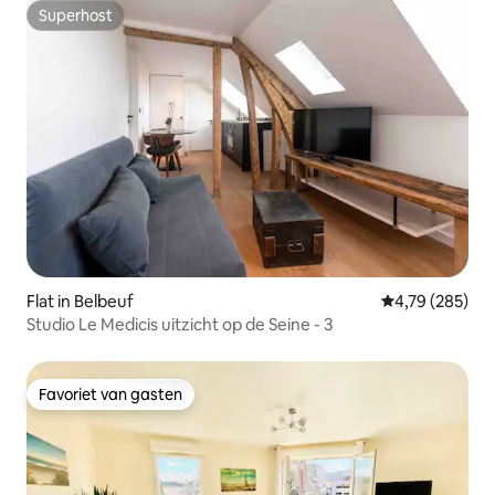
Superhost
Superhost
Flat in Belbeuf
Gemiddelde beo
4,79 (285)
Studio Le Medicis uitzicht op de Seine - 3
Favoriet van gasten
Favoriet van gasten