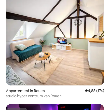
Appartement in Rouen
Gemiddelde beo
4,88 (174)
studio hyper centrum van Rouen