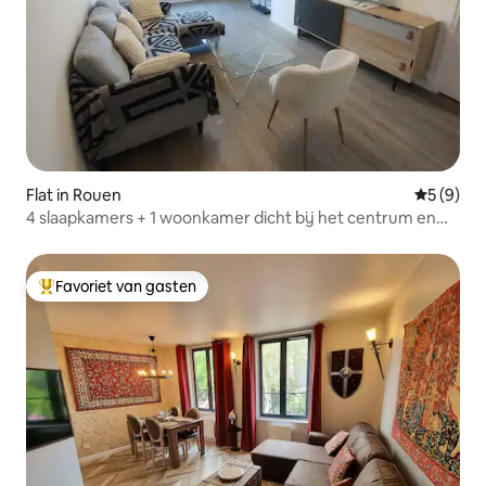
Flat in Rouen
Gemiddeld
5 (9)
4 slaapkamers + 1 woonkamer dicht bij het centrum en
aan de Seine
Favoriet van gasten
Topfavoriet van gasten