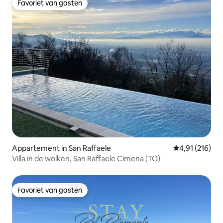
Favoriet van gasten
Favoriet van gasten
Appartement in San Raffaele
Gemiddelde beo
4,91 (216)
Villa in de wolken, San Raffaele Cimena (TO)
Favoriet van gasten
Favoriet van gasten