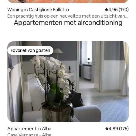
Woning in Castiglione Falletto
Gemiddelde beo
4,96 (170)
Een prachtig huis op een heuveltop met een uitzicht van
Appartementen met airconditioning
360°
Favoriet van gasten
Favoriet van gasten
Appartement in Alba
Gemiddelde beo
4,89 (175)
Casa Vernazza - Alba