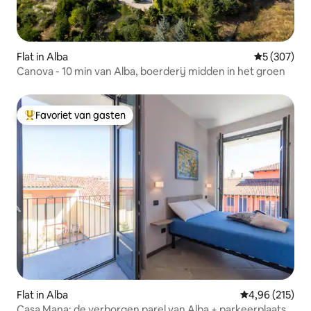
Flat in Alba
Gemiddelde 
5 (307)
Canova - 10 min van Alba, boerderij midden in het groen
Favoriet van gasten
Topfavoriet van gasten
Flat in Alba
Gemiddelde beo
4,96 (215)
Casa Mana: de verborgen parel van Alba + parkeerplaats