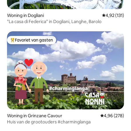
Woning in Dogliani
Gemiddelde be
4,92 (131)
"La casa di Federica" in Dogliani, Langhe, Barolo
Favoriet van gasten
Topfavoriet van gasten
Woning in Grinzane Cavour
Gemiddelde beo
4,96 (278)
Huis van de grootouders #charminglanga