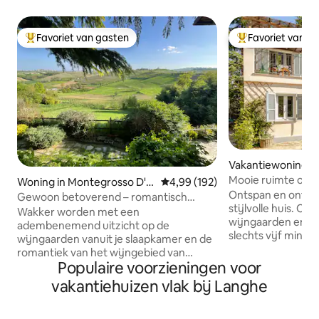
Favoriet van gasten
Favoriet van g
Topfavoriet van gasten
Topfavoriet van 
Vakantiewoning in
ano d'Asti
Mooie ruimte om 
Woning in Montegrosso D'a
Gemiddelde beoordeling van 4,9
4,99 (192)
Ontspan en ontspan
sti
Gewoon betoverend – romantisch
stijlvolle huis. O
uitzicht op de wijngaard
Wakker worden met een
wijngaarden en bo
adembenemend uitzicht op de
slechts vijf minut
wijngaarden vanuit je slaapkamer en de
San Damiano. Ges
romantiek van het wijngebied van
die de heuvels va
Populaire voorzieningen voor
Piemonte ervaren. Ontspan op je
Monferrato willen
privéterras met een glas Barbera terwijl
vakantiehuizen vlak bij Langhe
genieten in de na
de zon ondergaat achter de glooiende
fietsen. We liggen op minder dan 10
heuvels. Dit appartement met twee
minuten van Govo