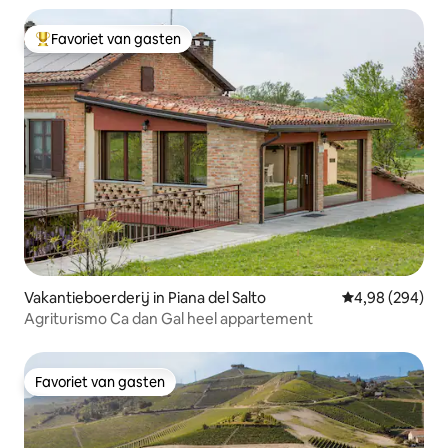
Favoriet van gasten
Topfavoriet van gasten
Vakantieboerderij in Piana del Salto
Gemiddelde beo
4,98 (294)
Agriturismo Ca dan Gal heel appartement
Favoriet van gasten
Favoriet van gasten