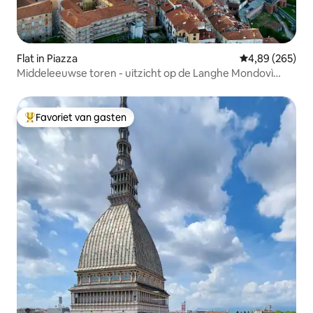
Flat in Piazza
Gemiddelde beo
4,89 (265)
Middeleeuwse toren - uitzicht op de Langhe Mondovì
Piazza
Favoriet van gasten
Topfavoriet van gasten