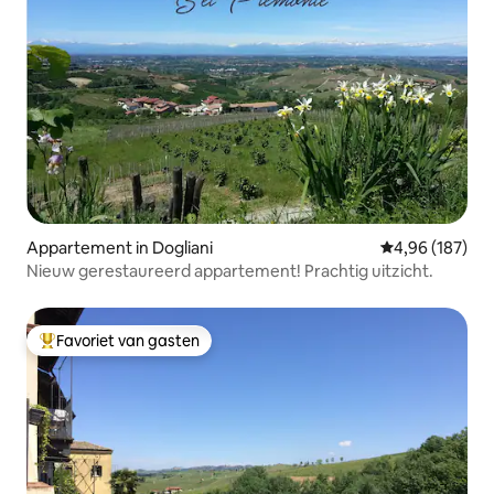
Appartement in Dogliani
Gemiddelde beo
4,96 (187)
Nieuw gerestaureerd appartement! Prachtig uitzicht.
Favoriet van gasten
Topfavoriet van gasten