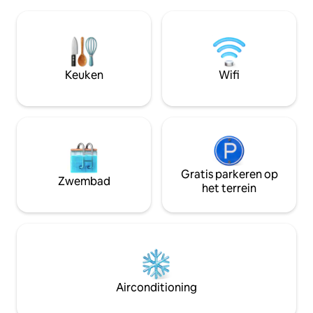
verdiepingen beschikt over een
minuten van de gr
slaapkamer met balkon met uitzicht op
Alba, waar de ber
de wijngaarden en een badkamer met
truffelbeurs word
uitzicht op de wijngaarden, plus een
mooie kleine stad
eigen patio met barbecue, een volledig
waaronder Barolo 
uitgeruste keuken, airconditioning en
Keuken
Wifi
parkeergelegenheid voor de omheinde
woning – perfect voor een rustig,
romantisch uitstapje. Ideaal voor
koppels en romantische uitstapjes.
Gratis parkeren op
Zwembad
het terrein
Airconditioning