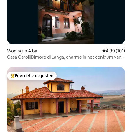
Woning in Alba
Gemiddelde beo
4,99 (101)
Casa Caroli|Dimore di Langa, charme in het centrum van
Alba
Favoriet van gasten
Topfavoriet van gasten