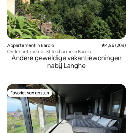
Appartement in Barolo
Gemiddelde beo
4,96 (209)
Onder het kasteel. Stille charme in Barolo.
Andere geweldige vakantiewoningen
nabij Langhe
Favoriet van gasten
Favoriet van gasten