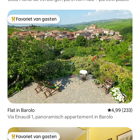
Favoriet van gasten
Topfavoriet van gasten
Flat in Barolo
Gemiddelde beo
4,99 (233)
Via Einaudi 1, panoramisch appartement in Barolo
Favoriet van gasten
Topfavoriet van gasten