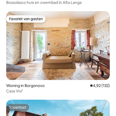
Bossolasco huis en zwembad in Alta Langa
Favoriet van gasten
Favoriet van gasten
Woning in Borgonovo
Gemiddelde beo
4,92 (132)
Casa Vivi'
Superhost
Superhost