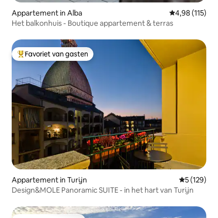
Appartement in Alba
Gemiddelde beo
4,98 (115)
Het balkonhuis - Boutique appartement & terras
Favoriet van gasten
Topfavoriet van gasten
Appartement in Turijn
Gemiddelde 
5 (129)
Design&MOLE Panoramic SUITE - in het hart van Turijn