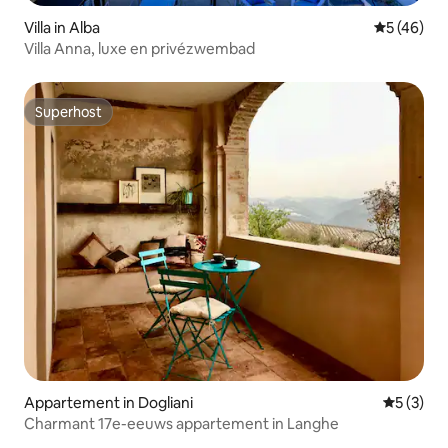
Villa in Alba
Gemiddelde
5 (46)
Villa Anna, luxe en privézwembad
Superhost
Superhost
Appartement in Dogliani
Gemiddeld
5 (3)
Charmant 17e-eeuws appartement in Langhe