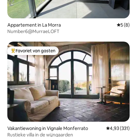
Appartement in La Morra
Gemiddeld
5 (8)
Number6@MurraeLOFT
Favoriet van gasten
Topfavoriet van gasten
Vakantiewoning in Vignale Monferrato
Gemiddelde beo
4,93 (331)
Rustieke villa in de wijngaarden