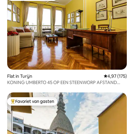
Flat in Turijn
Gemiddelde beo
4,97 (175)
KONING UMBERTO 45 OP EEN STEENWORP AFSTAND
VAN HET CENTRUM EN DE HEMEL
Favoriet van gasten
Topfavoriet van gasten