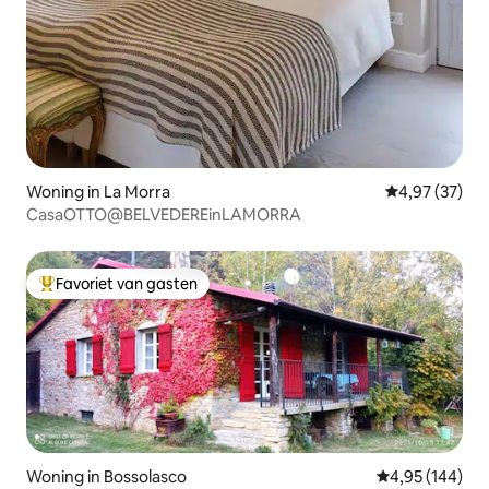
Woning in La Morra
Gemiddelde be
4,97 (37)
CasaOTTO@BELVEDEREinLAMORRA
Favoriet van gasten
Topfavoriet van gasten
Woning in Bossolasco
Gemiddelde beo
4,95 (144)