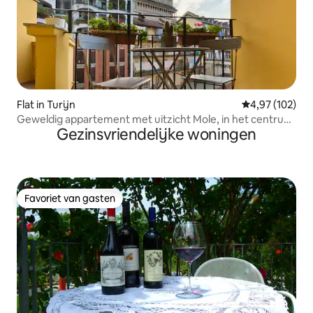
Flat in Turijn
Gemiddelde beo
4,97 (102)
Geweldig appartement met uitzicht Mole, in het centrum
Gezinsvriendelijke woningen
van Turijn
Favoriet van gasten
Favoriet van gasten