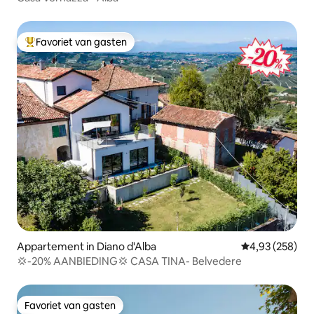
Favoriet van gasten
Topfavoriet van gasten
Appartement in Diano d'Alba
Gemiddelde beo
4,93 (258)
💢-20% AANBIEDING💢 CASA TINA- Belvedere
Favoriet van gasten
Favoriet van gasten