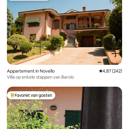
Appartement in Novello
Gemiddelde beo
4,87 (242)
Villa op enkele stappen van Barolo
Favoriet van gasten
Topfavoriet van gasten